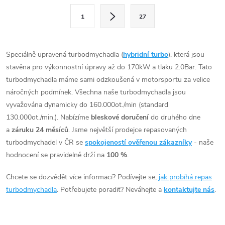
l
S
1
27
t
á
r
d
á
Speciálně upravená turbodmychadla (
hybridní turbo
), která jsou
a
n
stavěna pro výkonnostní úpravy až do 170kW a tlaku 2.0Bar. Tato
k
turbodmychadla máme sami odzkoušená v motorsportu za velice
c
o
náročných podmínek. Všechna naše turbodmychadla jsou
í
vyvažována dynamicky do 160.000ot./min (standard
v
130.000ot./min.). Nabízíme
bleskové doručení
do druhého dne
á
p
a
záruku 24 měsíců
. Jsme největší prodejce repasovaných
n
turbodmychadel v ČR se
spokojeností ověřenou zákazníky
- naše
r
í
hodnocení se pravidelně drží na
100 %
.
v
Chcete se dozvědět více informací? Podívejte se,
jak probíhá repas
k
turbodmychadla
. Potřebujete poradit? Neváhejte a
kontaktujte nás
.
y