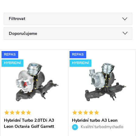
Filtrovat
Ř
Doporučujeme
a
Nejlevnější
V
REPAS
REPAS
Nejdražší
z
HYBRIDNÍ
HYBRIDNÍ
ý
Nejprodávanější
e
p
Abecedně
n
i
í
s
p
Hybridní Turbo 2.0TDi A3
Hybridní turbo A3 Leon
Leon Octavia Golf Garrett
Octavia Golf Garrett
Kvalitní turbodmychadlo
p
GT1752V s velkým sáním
GT1749VB v obalu GT1749V