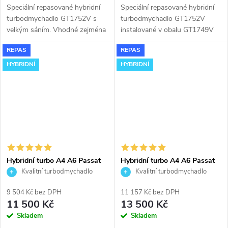
Speciální repasované hybridní
Speciální repasované hybridní
turbodmychadlo GT1752V s
turbodmychadlo GT1752V
velkým sáním. Vhodné zejména
instalované v obalu GT1749V
k výkonnostním úpravám jako
(pro motory TDi 66-85KW).
REPAS
REPAS
např. chiptuning. Pro vozy Audi
Vhodné zejména k
A3 Seat Alhambra Leon Toledo
výkonnostním úpravám jako
HYBRIDNÍ
HYBRIDNÍ
Škoda Fabia Octavia VW Golf
např. chiptuning. Pro vozy Audi
Bora Sharan 1.9TDi
A3 Seat Alhambra Leon Toledo
Škoda Fabia Octavia VW Golf
Bora Sharan 1.9TDi
Hybridní turbo A4 A6 Passat
Hybridní turbo A4 A6 Passat
Superb GT1752V s velkým
Superb GT1752V v orig. obalu
Kvalitní turbodmychadlo
Kvalitní turbodmychadlo
sáním
9 504 Kč bez DPH
11 157 Kč bez DPH
11 500 Kč
13 500 Kč
Skladem
Skladem