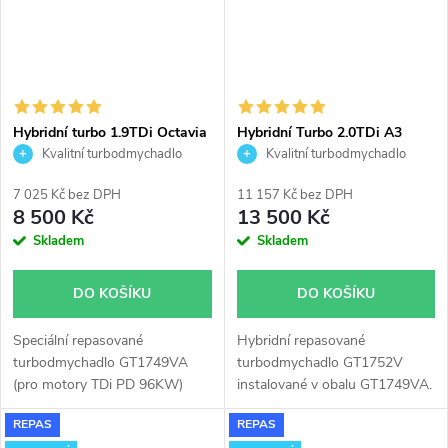
2.0TDi 2,0TDi 96KW 100kW
103KW.
Hybridní turbo 1.9TDi Octavia
Hybridní Turbo 2.0TDi A3
Golf A3 Leon Garrett
Leon Octavia Golf Garrett
Kvalitní turbodmychadlo
Kvalitní turbodmychadlo
GT1749VA v obalu GT1749V
GT1752V v obalu GT1749VA
7 025 Kč bez DPH
11 157 Kč bez DPH
8 500 Kč
13 500 Kč
Skladem
Skladem
DO KOŠÍKU
DO KOŠÍKU
Speciální repasované
Hybridní repasované
turbodmychadlo GT1749VA
turbodmychadlo GT1752V
(pro motory TDi PD 96KW)
instalované v obalu GT1749VA.
instalované v obalu GT1749V
Vhodné zejména k
REPAS
REPAS
(pro motory TDi 66-85KW).
výkonnostním úpravám jako