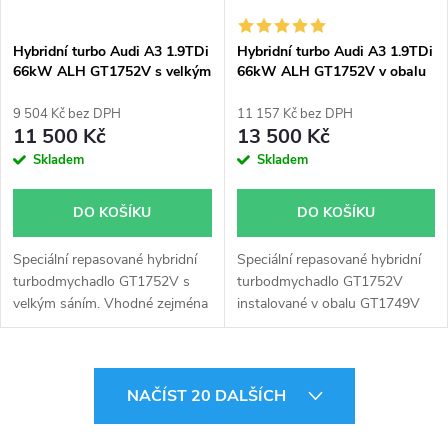
Hybridní turbo Audi A3 1.9TDi
Hybridní turbo Audi A3 1.9TDi
66kW ALH GT1752V s velkým
66kW ALH GT1752V v obalu
sáním
GT1749V
9 504 Kč bez DPH
11 157 Kč bez DPH
11 500 Kč
13 500 Kč
Skladem
Skladem
DO KOŠÍKU
DO KOŠÍKU
Speciální repasované hybridní
Speciální repasované hybridní
turbodmychadlo GT1752V s
turbodmychadlo GT1752V
velkým sáním. Vhodné zejména
instalované v obalu GT1749V
k výkonnostním úpravám jako
(pro motory TDi 66-85KW).
např. chiptuning. Pro vůz Audi
Vhodné zejména k
A3 1.9TDi 66kW ALH.
výkonnostním úpravám jako
O
např. chiptuning. Pro vůz Audi
NAČÍST 20 DALŠÍCH
A3 1.9TDi 66kW ALH.
v