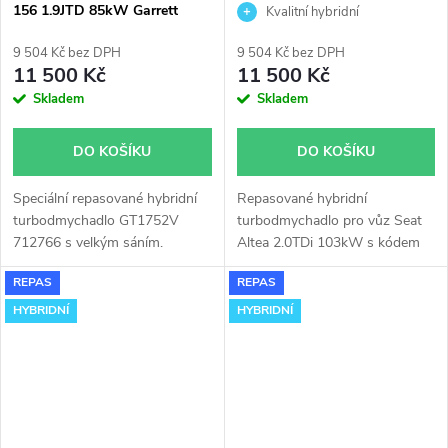
156 1.9JTD 85kW Garrett
BMM GT1752V s velkým
Kvalitní hybridní
GT1752V
sáním
turbodmychadlo
9 504 Kč bez DPH
9 504 Kč bez DPH
11 500 Kč
11 500 Kč
Skladem
Skladem
DO KOŠÍKU
DO KOŠÍKU
Speciální repasované hybridní
Repasované hybridní
turbodmychadlo GT1752V
turbodmychadlo pro vůz Seat
712766 s velkým sáním.
Altea 2.0TDi 103kW s kódem
Vhodné zejména k
motoru BMM (
s filtrem pevných
REPAS
REPAS
výkonnostním úpravám jako
částic
).
např. chiptuning. Pro vůz Alfa
HYBRIDNÍ
HYBRIDNÍ
Romeo 156 1.9JTD 85kW.