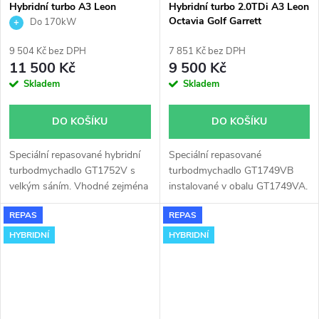
Hybridní turbo A3 Leon
Hybridní turbo 2.0TDi A3 Leon
Octavia Golf s velkým sáním
Octavia Golf Garrett
Do 170kW
Garrett GT1752V
GT1749VB v obalu GT1749VA
9 504 Kč bez DPH
7 851 Kč bez DPH
11 500 Kč
9 500 Kč
Skladem
Skladem
DO KOŠÍKU
DO KOŠÍKU
Speciální repasované hybridní
Speciální repasované
turbodmychadlo GT1752V s
turbodmychadlo GT1749VB
velkým sáním. Vhodné zejména
instalované v obalu GT1749VA.
k výkonnostním úpravám jako
Vhodné zejména k
REPAS
REPAS
např. chiptuning. Pro vozy Audi
výkonnostním úpravám jako
A3 Seat Alhambra Leon Toledo
např. chiptuning. Pro vozy Audi
HYBRIDNÍ
HYBRIDNÍ
Škoda Fabia Octavia VW Golf
A3, Seat Altea Leon Toledo,
Bora Sharan 1.9TDi
Škoda Octavia Superb, VW
Golf Jetta Passat Touran 2.0TDi
100kW 103kW.