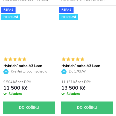
Škoda Octavia Superb,
ASZ.
REPAS
REPAS
Volkswagen Golf Jetta Passat
Touran EOS 2.0TDi 103kW s
HYBRIDNÍ
HYBRIDNÍ
kódem motoru BMM (
s filtrem
pevných částic
).
Hybridní turbo A3 Leon
Hybridní turbo A3 Leon
Octavia Golf Garrett GT1752V
Octavia Golf Garrett GT1752V
Kvalitní turbodmychadlo
Do 170kW
s velkým sáním
v obalu GT1749V
9 504 Kč bez DPH
11 157 Kč bez DPH
11 500 Kč
13 500 Kč
Skladem
Skladem
DO KOŠÍKU
DO KOŠÍKU