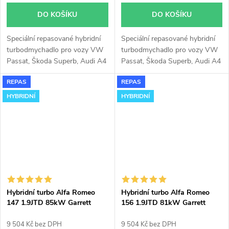
DO KOŠÍKU
DO KOŠÍKU
Speciální repasované hybridní
Speciální repasované hybridní
turbodmychadlo pro vozy VW
turbodmychadlo pro vozy VW
Passat, Škoda Superb, Audi A4
Passat, Škoda Superb, Audi A4
A6 1.9TDi 1,9TDi 66KW 74KW
A6 1.9TDi 1,9TDi 66KW 74KW
REPAS
REPAS
81KW 85KW 96kW 2.0TDi
81KW 85KW AFN, AUY, AJM,
100kW 103kW AFN, AUY,
ATJ, ATD, AVB, AVG.
HYBRIDNÍ
HYBRIDNÍ
AJM, ATJ, ATD, AVB, AVG.
Hybridní turbo Alfa Romeo
Hybridní turbo Alfa Romeo
147 1.9JTD 85kW Garrett
156 1.9JTD 81kW Garrett
GT1752V
GT1752V
9 504 Kč bez DPH
9 504 Kč bez DPH