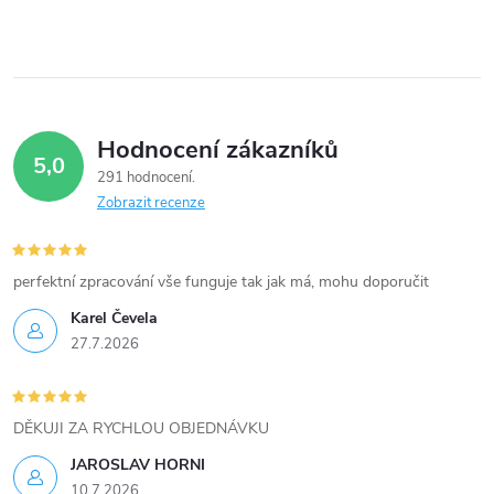
v
ý
p
i
Hodnocení zákazníků
5,0
s
291 hodnocení
Zobrazit recenze
u
perfektní zpracování vše funguje tak jak má, mohu doporučit
Karel Čevela
27.7.2026
DĚKUJI ZA RYCHLOU OBJEDNÁVKU
JAROSLAV HORNI
10.7.2026