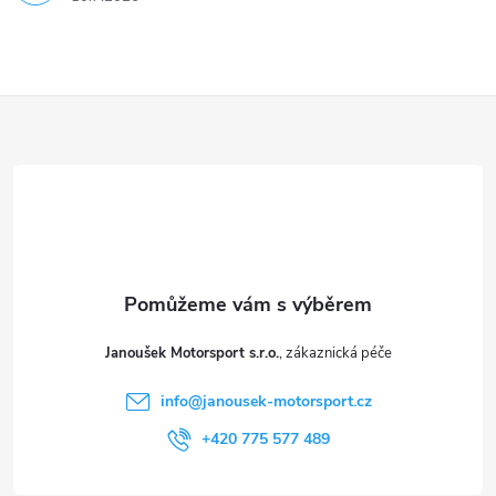
Z
á
p
a
t
Janoušek Motorsport s.r.o.
í
info
@
janousek-motorsport.cz
+420 775 577 489