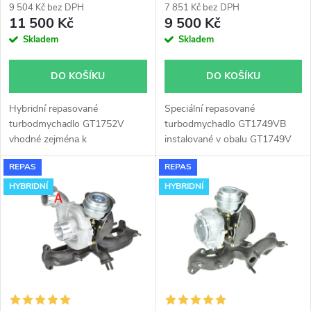
r
9 504 Kč bez DPH
7 851 Kč bez DPH
r
11 500 Kč
9 500 Kč
o
Skladem
Skladem
o
d
DO KOŠÍKU
DO KOŠÍKU
d
u
Hybridní repasované
Speciální repasované
u
turbodmychadlo GT1752V
turbodmychadlo GT1749VB
k
vhodné zejména k
instalované v obalu GT1749V
k
výkonnostním úpravám jako
(pro motory TDi 66-85KW).
REPAS
REPAS
např. chiptuning. Pro vozy Audi
Vhodné zejména k
t
A3, Seat Altea Leon Toledo,
výkonnostním úpravám jako
HYBRIDNÍ
HYBRIDNÍ
t
Škoda Octavia Superb, VW
např. chiptuning. Pro vozy Audi
ů
Golf Jetta Passat Touran 2.0TDi
A3 Seat Alhambra Leon Toledo
ů
100kW 103kW.
Škoda Fabia Octavia VW Golf
Bora Sharan 1.9TDi