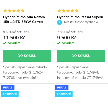
Hybridní turbo Alfa Romeo
Hybridní turbo Passat Superb
159 1.9JTD 85kW Garrett
A4 A6 96KW 103KW Garrett
Kvalitní turbodmychadlo
GT1752V
GT1749VB v obalu GT1749VA
9 504 Kč bez DPH
7 851 Kč bez DPH
11 500 Kč
9 500 Kč
Skladem
Skladem
DO KOŠÍKU
DO KOŠÍKU
Speciální repasované hybridní
Speciální repasované
turbodmychadlo GT1752V
turbodmychadlo GT1749VB
712766 s velkým sáním.
instalované v obalu GT1749VA.
Vhodné zejména k
Vhodné zejména k
REPAS
REPAS
výkonnostním úpravám jako
výkonnostním úpravám jako
např. chiptuning. Pro vůz Alfa
např. chiptuning. Pro vozy Audi
HYBRIDNÍ
HYBRIDNÍ
Romeo 159 1.9JTD 81kW.
A4 A6 VW Passat, Škoda
Superb s motory 1.9TDi 1,9TDi