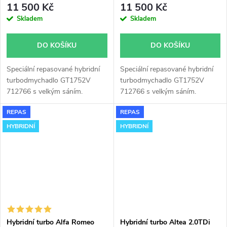
11 500 Kč
11 500 Kč
Skladem
Skladem
DO KOŠÍKU
DO KOŠÍKU
Speciální repasované hybridní
Speciální repasované hybridní
turbodmychadlo GT1752V
turbodmychadlo GT1752V
712766 s velkým sáním.
712766 s velkým sáním.
Vhodné zejména k
Vhodné zejména k
REPAS
REPAS
výkonnostním úpravám jako
výkonnostním úpravám jako
např. chiptuning. Pro vůz Alfa
např. chiptuning. Pro vůz Alfa
HYBRIDNÍ
HYBRIDNÍ
Romeo 147 1.9JTD 85kW.
Romeo 156 1.9JTD 81kW.
Hybridní turbo Alfa Romeo
Hybridní turbo Altea 2.0TDi