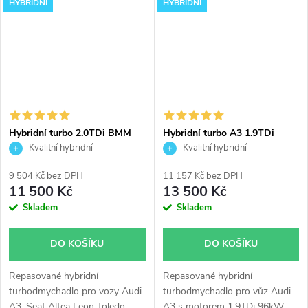
Vhodné zejména k
např. chiptuning. Pro vozy Audi
HYBRIDNÍ
HYBRIDNÍ
výkonnostním úpravám jako
A3, Seat Altea Leon Toledo,
např. chiptuning. Pro vozy Audi
Škoda Octavia Superb, VW
A3, VW Golf Bora Sharan, Seat
Golf Jetta Passat Touran 2.0TDi
Toledo Leon Alhambra, Škoda
100kW 103kW.
Octavia Fabia, Ford Galaxy
1.9TDi 1,9TDi 66KW 74KW
81KW 85KW
Hybridní turbo 2.0TDi BMM
Hybridní turbo A3 1.9TDi
GT1752V s velkým sáním
96kW ASZ GT1752V v obalu
Kvalitní hybridní
Kvalitní hybridní
GT1749VA
turbodmychadlo
turbodmychadlo
9 504 Kč bez DPH
11 157 Kč bez DPH
11 500 Kč
13 500 Kč
Skladem
Skladem
DO KOŠÍKU
DO KOŠÍKU
Repasované hybridní
Repasované hybridní
turbodmychadlo pro vozy Audi
turbodmychadlo pro vůz Audi
A3, Seat Altea Leon Toledo,
A3 s motorem 1.9TDi 96kW