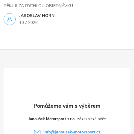
v
DĚKUJI ZA RYCHLOU OBJEDNÁVKU
k
JAROSLAV HORNI
10.7.2026
y
v
ý
Z
p
á
i
p
s
a
u
t
Janoušek Motorsport s.r.o.
í
info
@
janousek-motorsport.cz