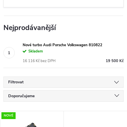
Nejprodávanější
Nové turbo Audi Porsche Volkswagen 810822
Skladem
16 116 Kč bez DPH
19 500 Kč
Filtrovat
Ř
Doporučujeme
a
Nejlevnější
V
NOVÉ
Nejdražší
z