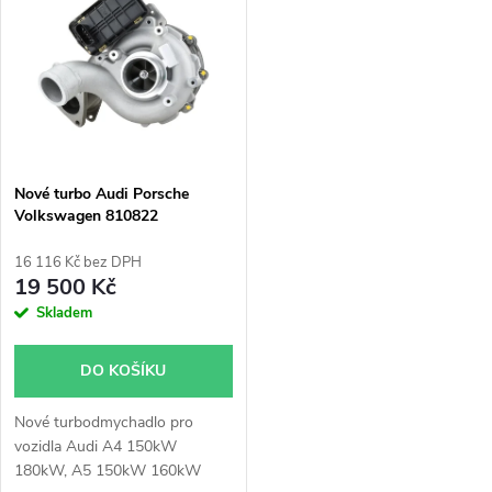
ý
Nejprodávanější
e
p
Abecedně
n
i
í
s
p
Nové turbo Audi Porsche
Volkswagen 810822
p
r
16 116 Kč bez DPH
r
19 500 Kč
o
Skladem
o
d
DO KOŠÍKU
d
u
Nové turbodmychadlo pro
u
vozidla
Audi A4 150kW
k
180kW, A5 150kW 160kW