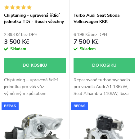
í
s
p
Chiptuning - upravená řídící
Turbo Audi Seat Škoda
jednotka TDi - Bosch všechny
Volkswagen KKK
p
typy skladem
53039700142 1.4TSi 103kW
r
110kW 118kW 125kW
2 893 Kč bez DPH
6 198 Kč bez DPH
r
132kW 136kW
3 500 Kč
7 500 Kč
o
Skladem
Skladem
o
d
DO KOŠÍKU
DO KOŠÍKU
d
u
Chiptuning – upravená řídící
Repasované turbodmychadlo
u
jednotka pro váš vůz
pro vozidla Audi A1 136kW,
k
výměnným způsobem.
Seat Alhambra 110kW, Ibiza
k
110kW 132kW, Škoda Fabia
REPAS
REPAS
RS 132kW, VW Beetle 118kW,
t
CC 118kW, EOS 118kW, Golf
t
103kW 118kW 125kW, Jetta
ů
103kW 118kW 125kW, Passat
ů
118kW, Polo GTi 132kW,