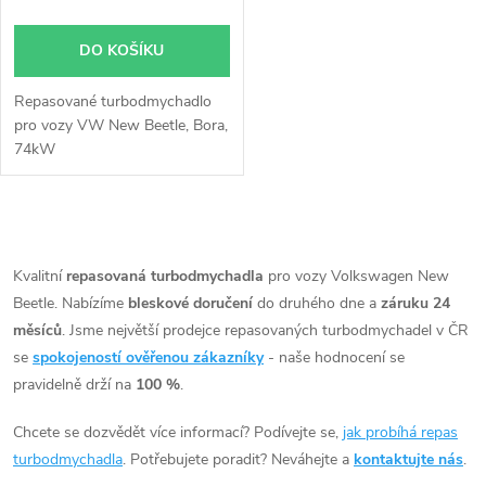
DO KOŠÍKU
Repasované turbodmychadlo
pro vozy VW New Beetle, Bora,
74kW
O
v
Kvalitní
repasovaná turbodmychadla
pro vozy Volkswagen New
Beetle. Nabízíme
bleskové doručení
do druhého dne a
záruku 24
l
měsíců
. Jsme největší prodejce repasovaných turbodmychadel v ČR
á
se
spokojeností ověřenou zákazníky
- naše hodnocení se
pravidelně drží na
100 %
.
d
Chcete se dozvědět více informací? Podívejte se,
jak probíhá repas
a
turbodmychadla
. Potřebujete poradit? Neváhejte a
kontaktujte nás
.