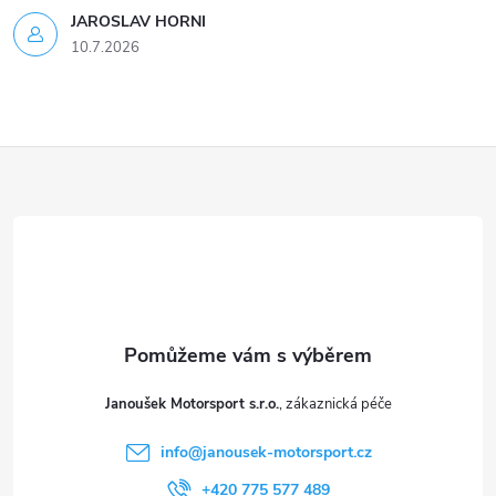
s
JAROSLAV HORNI
u
10.7.2026
Z
á
p
a
t
Janoušek Motorsport s.r.o.
í
info
@
janousek-motorsport.cz
+420 775 577 489