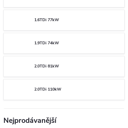
1.6TDi 77kW
1.9TDi 74kW
2.0TDi 81kW
2.0TDi 110kW
Nejprodávanější