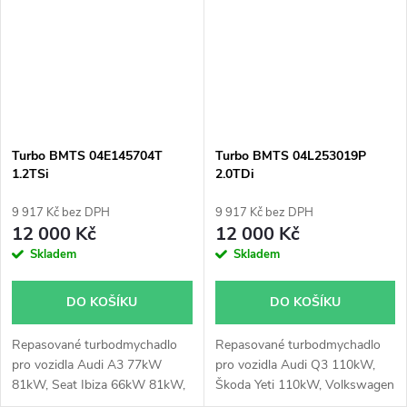
77kW, Škoda Roomster 66kW,
Roomster, Yeti
77kW, VW New Beetle 77kW,
VW Polo 55kW, 66kW, 77kW
Turbo BMTS 04E145704T
Turbo BMTS 04L253019P
1.2TSi
2.0TDi
9 917 Kč bez DPH
9 917 Kč bez DPH
12 000 Kč
12 000 Kč
Skladem
Skladem
DO KOŠÍKU
DO KOŠÍKU
Repasované turbodmychadlo
Repasované turbodmychadlo
pro vozidla Audi A3 77kW
pro vozidla Audi Q3 110kW,
81kW, Seat Ibiza 66kW 81kW,
Škoda Yeti 110kW, Volkswagen
Seat Leon 63kW 77kW 81kW,
New Beetle 81kW, 110kW,