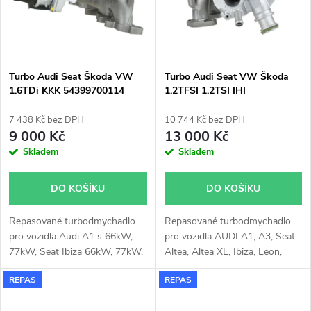
Sharan 110kW, Scirocco
110kW 118kW, Tiguan 118kW,
Touran 103kW 125kW
Turbo Audi Seat Škoda VW
Turbo Audi Seat VW Škoda
1.6TDi KKK 54399700114
1.2TFSI 1.2TSI IHI
54399700098 54399700094
03F145701H
54399700136 54399700086
7 438 Kč bez DPH
10 744 Kč bez DPH
9 000 Kč
13 000 Kč
Skladem
Skladem
DO KOŠÍKU
DO KOŠÍKU
Repasované turbodmychadlo
Repasované turbodmychadlo
pro vozidla Audi A1 s 66kW,
pro vozidla AUDI A1, A3, Seat
77kW, Seat Ibiza 66kW, 77kW,
Altea, Altea XL, Ibiza, Leon,
Seat Toledo 66kW, 77kW
Toledo, VW Beetle, Caddy, Golf,
REPAS
REPAS
Škoda Fabia 55kW, 66kW,
Jetta, Polo, Touran, Škoda
77kW, Škoda Rapid 66kW,
Fabia, Octavia, Rapid,