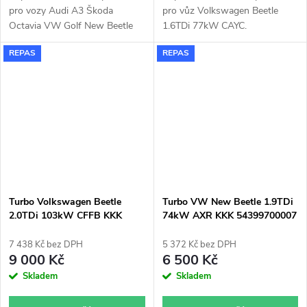
pro vozy Audi A3 Škoda
pro vůz Volkswagen Beetle
Octavia VW Golf New Beetle
1.6TDi 77kW CAYC.
Seat Leon 1.9TDi 74KW 77KW
REPAS
REPAS
Turbo Volkswagen Beetle
Turbo VW New Beetle 1.9TDi
2.0TDi 103kW CFFB KKK
74kW AXR KKK 54399700007
54409700007 54409700036
54409700002 54409700021
7 438 Kč bez DPH
5 372 Kč bez DPH
9 000 Kč
6 500 Kč
Skladem
Skladem