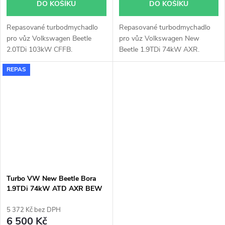
DO KOŠÍKU
DO KOŠÍKU
Repasované turbodmychadlo
Repasované turbodmychadlo
pro vůz Volkswagen Beetle
pro vůz Volkswagen New
2.0TDi 103kW CFFB.
Beetle 1.9TDi 74kW AXR.
REPAS
Turbo VW New Beetle Bora
1.9TDi 74kW ATD AXR BEW
Garrett 716419
5 372 Kč bez DPH
6 500 Kč