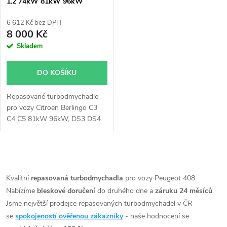
1.2 74kW 81kW 96kW
p
Garrett 870248
r
6 612 Kč bez DPH
r
8 000 Kč
o
Skladem
o
d
DO KOŠÍKU
d
u
Repasované turbodmychadlo
u
pro vozy Citroen Berlingo C3
k
C4 C5 81kW 96kW, DS3 DS4
k
DS7 74kW 81kW 96kW, Opel
Astra L Combo Corsa
t
Crossland X Grandland X
t
O
Mokka 74kW 81kW 96kW
ů
v
Kvalitní
repasovaná turbodmychadla
pro vozy Peugeot 408.
ů
Nabízíme
bleskové doručení
do druhého dne a
záruku 24 měsíců
.
l
Jsme největší prodejce repasovaných turbodmychadel v ČR
á
se
spokojeností ověřenou zákazníky
- naše hodnocení se