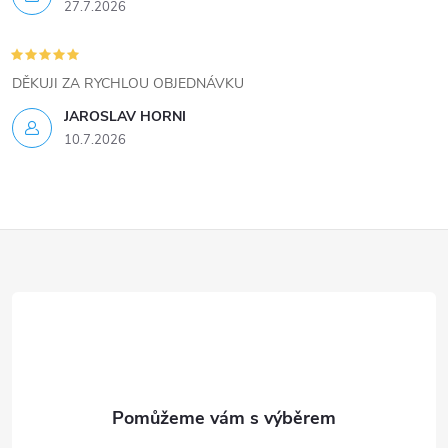
27.7.2026
p
i
DĚKUJI ZA RYCHLOU OBJEDNÁVKU
s
JAROSLAV HORNI
u
10.7.2026
Z
á
p
a