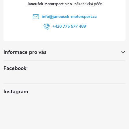
t
Janoušek Motorsport s.r.o.
í
info
@
janousek-motorsport.cz
+420 775 577 489
Informace pro vás
Facebook
Instagram