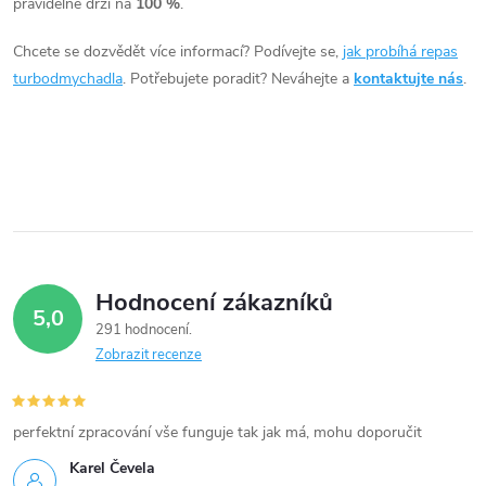
pravidelně drží na
100 %
.
d
Chcete se dozvědět více informací? Podívejte se,
jak probíhá repas
a
turbodmychadla
. Potřebujete poradit? Neváhejte a
kontaktujte nás
.
c
í
p
r
v
Hodnocení zákazníků
5,0
k
291 hodnocení
Zobrazit recenze
y
v
perfektní zpracování vše funguje tak jak má, mohu doporučit
ý
Karel Čevela