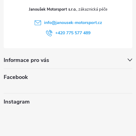
t
Janoušek Motorsport s.r.o.
í
info
@
janousek-motorsport.cz
+420 775 577 489
Informace pro vás
Facebook
Instagram