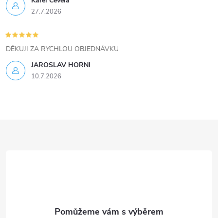
Karel Čevela
p
27.7.2026
r
v
DĚKUJI ZA RYCHLOU OBJEDNÁVKU
k
JAROSLAV HORNI
10.7.2026
y
v
ý
Z
p
á
i
p
s
a
u