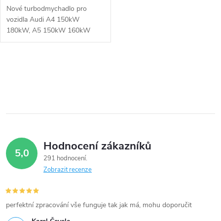
u
Nové turbodmychadlo pro
u
vozidla
Audi A4 150kW
k
180kW, A5 150kW 160kW
k
180kW, A6 150kW 180kW, A7
150kW 180kW, A8 150kW
t
155kW 190kW 193kW, Q5
t
O
180kW 184kW 190kW, Q7
ů
150kW 176kW 180kW,
v
ů
Porsche Cayenne 155kW
l
180kW, Panamera 155kW, VW
Touareg 150kW 180kW
á
193kW
Hodnocení zákazníků
d
5,0
291 hodnocení
a
Zobrazit recenze
c
í
perfektní zpracování vše funguje tak jak má, mohu doporučit