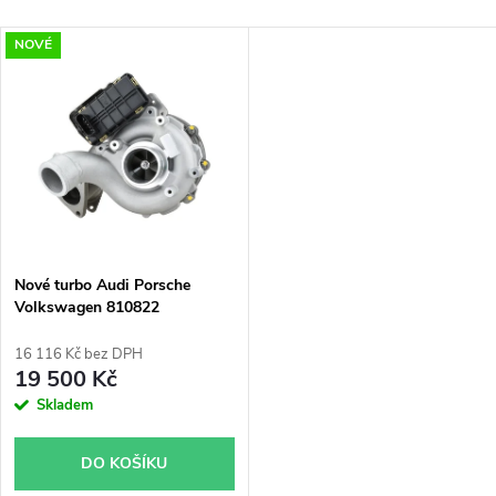
a
Nejlevnější
V
NOVÉ
Nejdražší
z
ý
Nejprodávanější
e
p
Abecedně
n
i
í
s
p
Nové turbo Audi Porsche
Volkswagen 810822
p
r
16 116 Kč bez DPH
r
19 500 Kč
o
Skladem
o
d
DO KOŠÍKU
d