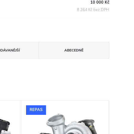
10 000 Kč
8 264 Kč bez DPH
ODÁVANĚJŠÍ
ABECEDNĚ
REPAS