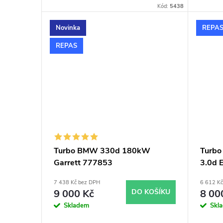
Kód:
5438
Novinka
REPA
REPAS
Turbo BMW 330d 180kW
Turb
Garrett 777853
3.0d 
7289
7 438 Kč bez DPH
6 612 K
9 000 Kč
DO KOŠÍKU
8 00
Skladem
Skl