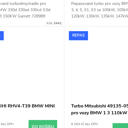
vané turbodmychadlo pro
Repasované turbo pro vozy BM
MW 330d 330xd 330cd 3.0d
3, 4, 5, X1, X3 se 100kW, 105k
3 150KW Garrett 728989
120kW, 130kW, 135kW, 147k
Kód:
5441
S
REPAS
 IHI RHV4-T39 BMW MINI
Turbo Mitsubishi 49135-
pro vozy BMW 1 3 110kW
120kW
č bez DPH
8 264 Kč bez DPH
DO KOŠÍKU