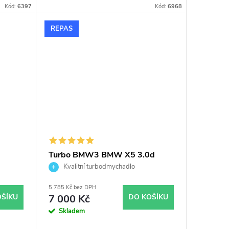
Kód:
6397
Kód:
6968
REPAS
0
Turbo BMW3 BMW X5 3.0d
135KW Garrett 704361
Kvalitní turbodmychadlo
5 785 Kč bez DPH
OŠÍKU
7 000 Kč
DO KOŠÍKU
Skladem