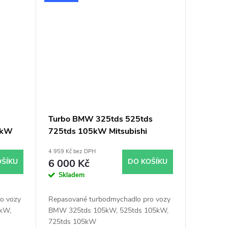
Turbo BMW 325tds 525tds
5kW
725tds 105kW Mitsubishi
49177-06451
4 959 Kč bez DPH
OŠÍKU
6 000 Kč
DO KOŠÍKU
Skladem
o vozy
Repasované turbodmychadlo pro vozy
kW,
BMW 325tds 105kW, 525tds 105kW,
725tds 105kW