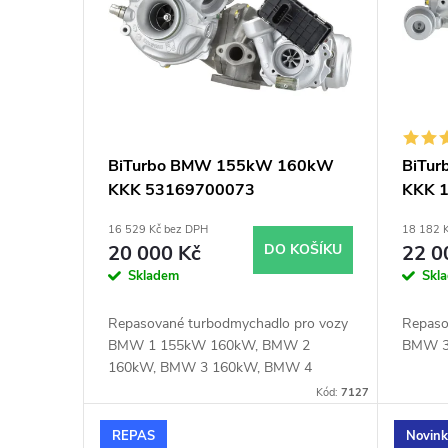
p
p
i
r
s
o
p
d
BiTurbo BMW 155kW 160kW
BiTu
KKK 53169700073
KKK 
r
u
54359700060
16 529 Kč bez DPH
18 182 
o
k
20 000 Kč
DO KOŠÍKU
22 0
Skladem
Skl
d
t
Repasované turbodmychadlo pro vozy
Repaso
u
BMW 1 155kW 160kW, BMW 2
BMW 3
ů
160kW, BMW 3 160kW, BMW 4
160kW, BMW 5 155kW 160kW, BMW
k
Kód:
7127
X1 160kW, BMW X5 160kW
REPAS
Novin