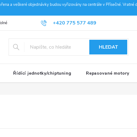
vřena a veškeré objednávky budou vyřizovány na centrále v Přísečné. Vratné d
+420 775 577 489
olné pozice
Obchodní podmínky
Reklamace
GDPR
Penz
info@janousek-motorsport.cz
HLEDAT
Řídící jednotky/chiptuning
Repasované motory