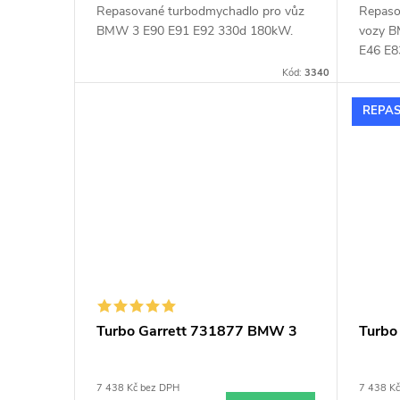
Repasované turbodmychadlo pro vůz
Repaso
BMW 3 E90 E91 E92 330d 180kW.
vozy B
E46 E8
Kód:
3340
REPA
Turbo Garrett 731877 BMW 3
Turbo
7 438 Kč bez DPH
7 438 K