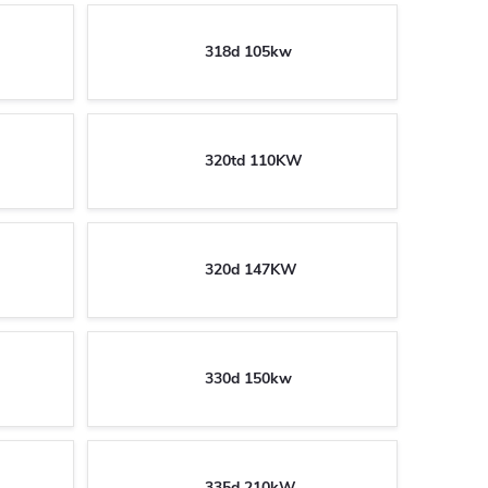
318d 105kw
320td 110KW
320d 147KW
330d 150kw
335d 210kW