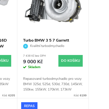
16D
Turbo BMW 3 5 7 Garrett
kW
758351
Kvalitní turbodmychadlo
7 438 Kč bez DPH
OŠÍKU
9 000 Kč
DO KOŠÍKU
Skladem
o vozy
Repasované turbodmychadlo pro vozy
 85kW
BMW 325d, 525d, 530d, 730d, 145kW,
150kw, 155kW, 170kW, 173kW
Kód:
6205
Kód:
6199
REPAS