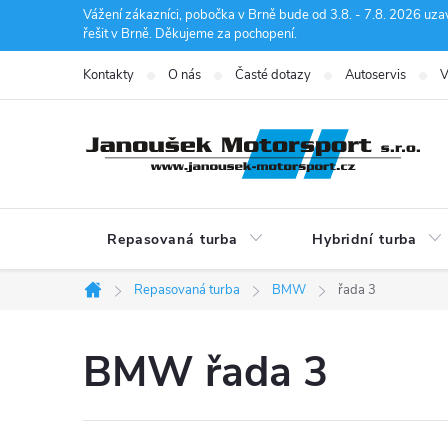
Přejít
Vážení zákazníci, pobočka v Brně bude od 3.8. - 7.8. 2026 uza
řešit v Brně. Děkujeme za pochopení.
na
obsah
Kontakty
O nás
Časté dotazy
Autoservis
V
Repasovaná turba
Hybridní turba
Repasovaná turba
BMW
řada 3
Domů
BMW řada 3