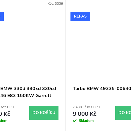
Kód:
3339
S
REPAS
o BMW 330d 330xd 330cd
Turbo BMW 49335-0064
E46 E83 150KW Garrett
89
č bez DPH
7 438 Kč bez DPH
0 Kč
DO KOŠÍKU
9 000 Kč
DO K
adem
Skladem