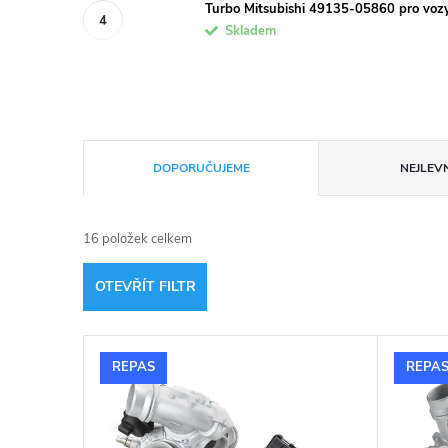
Turbo Mitsubishi 49135-05860 pro vo
Skladem
Ř
DOPORUČUJEME
NEJLEVN
a
16
položek celkem
z
OTEVŘÍT FILTR
e
V
n
REPAS
REPA
ý
í