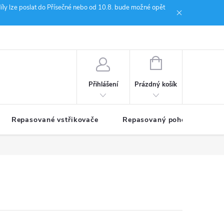
íly lze poslat do Přísečné nebo od 10.8. bude možné opět
ion Janoušek Motorsport Český Krumlov
NÁKUPNÍ
KOŠÍK
Prázdný košík
Přihlášení
Repasované vstřikovače
Repasovaný pohon TDM