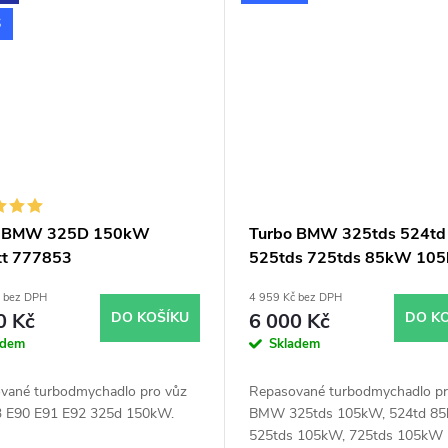
S
o BMW 325D 150kW
Turbo BMW 325tds 524td
tt 777853
525tds 725tds 85kW 10
Garrett 465555
č bez DPH
4 959 Kč bez DPH
0 Kč
DO KOŠÍKU
6 000 Kč
DO K
adem
Skladem
vané turbodmychadlo pro vůz
Repasované turbodmychadlo pr
E90 E91 E92 325d 150kW.
BMW 325tds 105kW, 524td 85
525tds 105kW, 725tds 105kW