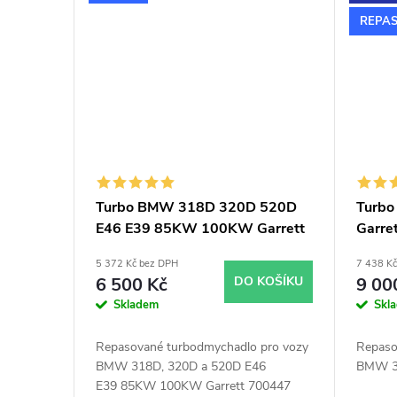
t
REPA
ů
Turbo BMW 318D 320D 520D
Turb
E46 E39 85KW 100KW Garrett
Garre
700447
5 372 Kč bez DPH
7 438 K
6 500 Kč
DO KOŠÍKU
9 00
Skladem
Skl
Repasované turbodmychadlo pro vozy
Repaso
BMW 318D, 320D a 520D E46
BMW 3 
E39 85KW 100KW Garrett 700447