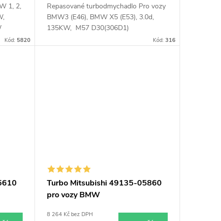
W 1, 2,
Repasované turbodmychadlo Pro vozy
W,
BMW3 (E46), BMW X5 (E53), 3.0d,
W
135KW, M57 D30(306D1)
Kód:
5820
Kód:
316
05610
Turbo Mitsubishi 49135-05860
pro vozy BMW
8 264 Kč bez DPH