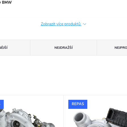
zy BMW
Zobrazit více produktů
ĚJŠÍ
NEJDRAŽŠÍ
NEJPR
S
REPAS