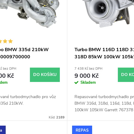
rbo BMW 335d 210kW
Turbo BMW 116D 118D 3
10009700000
318D 85kW 100kW 105
Garrett 767378
Kč bez DPH
7 438 Kč bez DPH
00 Kč
DO KOŠÍKU
9 000 Kč
DO K
adem
Skladem
vané turbodmychadlo pro vůz
Repasované turbodmychadlo pr
35d 210kW.
BMW 316d, 318d, 116d, 118d,
100kW 105kW Garrett 767378
Kód:
2189
ka
REPAS