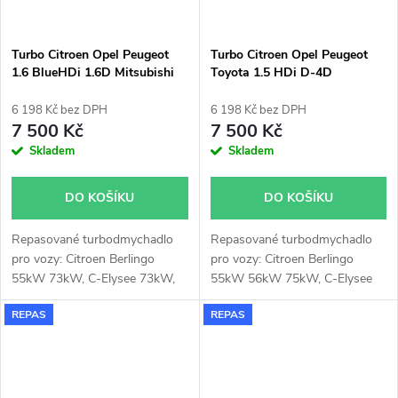
66kW 308 1.6HDi 66kW
Expert 1.6HDi 66kW Partner
1.6HDi 66kW bez
DPF
.
Turbo Citroen Opel Peugeot
Turbo Citroen Opel Peugeot
1.6 BlueHDi 1.6D Mitsubishi
Toyota 1.5 HDi D-4D
49172-03000
Mitsubishi 49172-03100
6 198 Kč bez DPH
6 198 Kč bez DPH
7 500 Kč
7 500 Kč
Skladem
Skladem
DO KOŠÍKU
DO KOŠÍKU
Repasované turbodmychadlo
Repasované turbodmychadlo
pro vozy: Citroen Berlingo
pro vozy: Citroen Berlingo
55kW 73kW, C-Elysee 73kW,
55kW 56kW 75kW, C-Elysee
C3 55kW 73kW, C4 73kW,
75kW, C3 73kW 75kW, C4
REPAS
REPAS
DS3 73kW, DS4 73kW, Jumpy
73kW 75kW, DS3 75kW, Opel
70kW, Opel Combo 55kW
Combo 56kW 75kW 96kW,
73kW, Peugeot 2008 55kW
Corsa 75kW, Crossland X
73kW, 208 55kW 73kW, 3008
75kW, Peugeot 208 75kW,
73kW, 301 73kW, 308 73kW,
2008 75kW 96kW, 301 75kW,