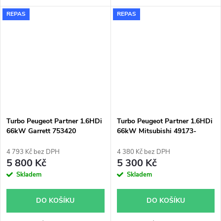
3008 308 5008 508 Expert
REPAS
REPAS
Rifter Traveller 1.5HDi
1.5BlueHDi
Turbo Peugeot Partner 1.6HDi
Turbo Peugeot Partner 1.6HDi
66kW Garrett 753420
66kW Mitsubishi 49173-
07500
4 793 Kč bez DPH
4 380 Kč bez DPH
5 800 Kč
5 300 Kč
Skladem
Skladem
DO KOŠÍKU
DO KOŠÍKU