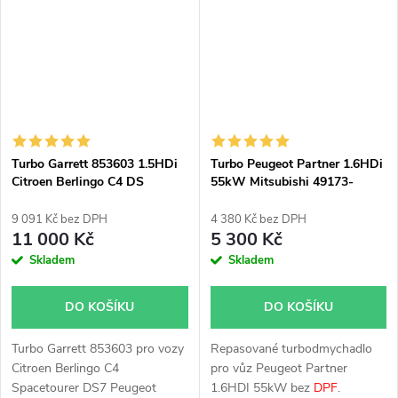
C3, Berlingo, Peugeot Traveller,
Tourneo Connect, Transit
Partner Tepee, Partner, Expert,
Connect, Transit Courier
508, 5008, 308, 3008, 208,
1.5TDCi 1.6TDCi 70kW 74kW
2008 s 70kW, 74kW, 77kW,
85kW 88kW, Mazda 3 82kW
85kW, 88kW
85kW, Mazda 5 85kW, Peugeot
208, 2008, 308, 3008, 4008,
508, 5008, Partner, Partner
Tepee 1.6HDi 82kW 84kW
Turbo Garrett 853603 1.5HDi
Turbo Peugeot Partner 1.6HDi
85kW, Volvo C30, S40, S60,
Citroen Berlingo C4 DS
55kW Mitsubishi 49173-
S80, V40, V50, V60, V70
Peugeot 3008 308 5008 508
07500
84kW
9 091 Kč bez DPH
4 380 Kč bez DPH
11 000 Kč
5 300 Kč
Skladem
Skladem
DO KOŠÍKU
DO KOŠÍKU
Turbo Garrett 853603 pro vozy
Repasované turbodmychadlo
Citroen Berlingo C4
pro vůz Peugeot Partner
Spacetourer DS7 Peugeot
1.6HDI 55kW bez
DPF
.