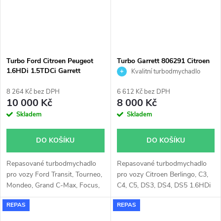
5008 73kW, Expert 70kW,
308 75kW, Partner 55kW
Partner 55kW 73kW, Rifter
75kW, Rifter 55kW 75kW,
55kW 73kW, Traveller 70kW
Toyota Proace 55kW 75kW
88kW 96kW
Turbo Ford Citroen Peugeot
Turbo Garrett 806291 Citroen
1.6HDi 1.5TDCi Garrett
Ford Mazda Peugeot Volvo 1.5
Kvalitní turbodmychadlo
819872
1.6
8 264 Kč bez DPH
6 612 Kč bez DPH
10 000 Kč
8 000 Kč
Skladem
Skladem
DO KOŠÍKU
DO KOŠÍKU
Repasované turbodmychadlo
Repasované turbodmychadlo
pro vozy Ford Transit, Tourneo,
pro vozy Citroen Berlingo, C3,
Mondeo, Grand C-Max, Focus,
C4, C5, DS3, DS4, DS5 1.6HDi
C-Max, Citroen Spacetourer,
84kW 85kW, Ford B-Max, C-
REPAS
REPAS
Jumpy, Grand C4 Spacetourer,
Max, Fiesta, Focus, Galaxy II,
DS5, DS4, DS3, C4 Picasso, C4,
Grand C-Max, Mondeo, S-Max,