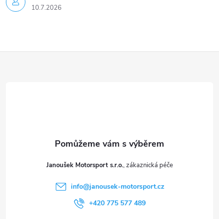
u
10.7.2026
Z
á
p
a
t
Janoušek Motorsport s.r.o.
í
info
@
janousek-motorsport.cz
+420 775 577 489