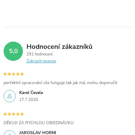
í
p
r
v
Hodnocení zákazníků
5,0
k
291 hodnocení
Zobrazit recenze
y
v
perfektní zpracování vše funguje tak jak má, mohu doporučit
ý
Karel Čevela
27.7.2026
p
i
DĚKUJI ZA RYCHLOU OBJEDNÁVKU
s
JAROSLAV HORNI