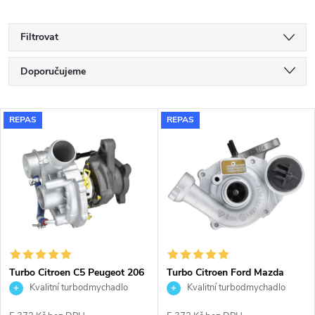
Filtrovat
Ř
Doporučujeme
a
Nejlevnější
V
REPAS
REPAS
Nejdražší
z
ý
Nejprodávanější
e
p
Abecedně
n
i
í
s
p
Turbo Citroen C5 Peugeot 206
Turbo Citroen Ford Mazda
307 406 Partner 2.0HDi 66kW
Peugeot 1.4HDi 1.4TDCi
Kvalitní turbodmychadlo
Kvalitní turbodmychadlo
p
Garrett 706977
1.6TDCi KKK 54359700001
54359700008 54359700009