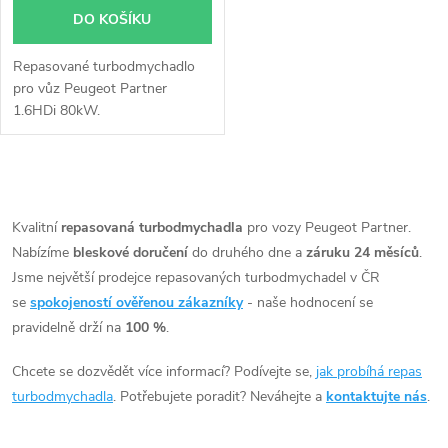
DO KOŠÍKU
Repasované turbodmychadlo
pro vůz Peugeot Partner
1.6HDi 80kW.
O
v
Kvalitní
repasovaná turbodmychadla
pro vozy Peugeot Partner.
Nabízíme
bleskové doručení
do druhého dne a
záruku 24 měsíců
.
l
Jsme největší prodejce repasovaných turbodmychadel v ČR
á
se
spokojeností ověřenou zákazníky
- naše hodnocení se
pravidelně drží na
100 %
.
d
Chcete se dozvědět více informací? Podívejte se,
jak probíhá repas
a
turbodmychadla
. Potřebujete poradit? Neváhejte a
kontaktujte nás
.
c