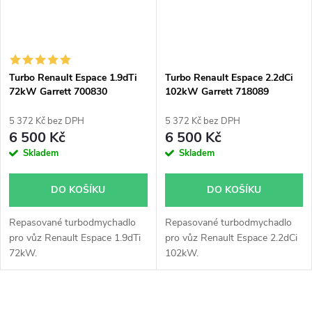
Turbo Renault Espace 1.9dTi
Turbo Renault Espace 2.2dCi
72kW Garrett 700830
102kW Garrett 718089
5 372 Kč bez DPH
5 372 Kč bez DPH
6 500 Kč
6 500 Kč
Skladem
Skladem
DO KOŠÍKU
DO KOŠÍKU
Repasované turbodmychadlo
Repasované turbodmychadlo
pro vůz Renault Espace 1.9dTi
pro vůz Renault Espace 2.2dCi
72kW.
102kW.
O