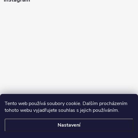
Tento web používá soubory cookie. Dalším procházením
tohoto webu vyjadřujete souhlas s jejich používáním.
Sledovat na Instagramu
Nastavení
Copyright 2026
Turbodmychadla Janoušek Motorsport s.r.o.
. Všechna