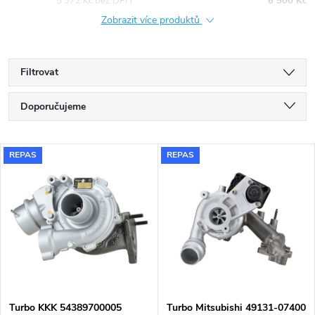
5 372 Kč bez DPH
6 500 Kč
Zobrazit více produktů
Filtrovat
Ř
Doporučujeme
a
Nejlevnější
V
REPAS
REPAS
Nejdražší
z
ý
Nejprodávanější
e
p
Abecedně
n
i
í
s
Turbo KKK 54389700005
Turbo Mitsubishi 49131-07400