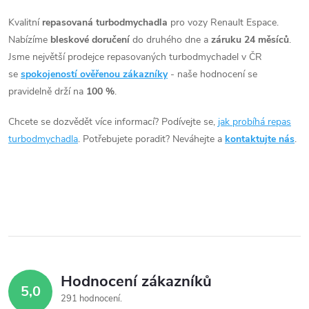
v
Kvalitní
repasovaná turbodmychadla
pro vozy Renault Espace.
Nabízíme
bleskové doručení
do druhého dne a
záruku 24 měsíců
.
l
Jsme největší prodejce repasovaných turbodmychadel v ČR
á
se
spokojeností ověřenou zákazníky
- naše hodnocení se
pravidelně drží na
100 %
.
d
Chcete se dozvědět více informací? Podívejte se,
jak probíhá repas
a
turbodmychadla
. Potřebujete poradit? Neváhejte a
kontaktujte nás
.
c
í
p
r
v
Hodnocení zákazníků
5,0
k
291 hodnocení