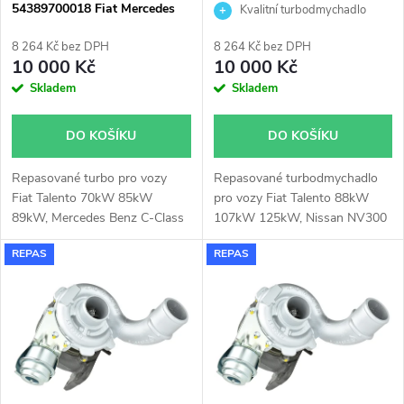
p
54389700018 Fiat Mercedes
Fiat Nissan Renault 2.0dCi
Kvalitní turbodmychadlo
p
Benz Nissan Opel Renault 1.6
2.0EcoJet
r
96kW
8 264 Kč bez DPH
8 264 Kč bez DPH
r
10 000 Kč
10 000 Kč
o
Skladem
Skladem
o
d
DO KOŠÍKU
DO KOŠÍKU
d
u
Repasované turbo pro vozy
Repasované turbodmychadlo
u
Fiat Talento 70kW 85kW
pro vozy Fiat Talento 88kW
k
89kW, Mercedes Benz C-Class
107kW 125kW, Nissan NV300
k
85kW 100kW, Vito 65kW
88kW 107kW 125kW, Renault
REPAS
REPAS
84kW, Nissan NV300 70kW
Espace 118kW 140kW 147kW,
t
89kW, Qashqai 96kW, X-Trail
Koleos 140kW, Talisman
t
96kW, Opel Vivaro 66kW
118kW 147kW, Trafic 88kW
ů
70kW 85kW 89kW, Renault
107kW 125kW
ů
Espace 96kW, Fluence 96kW,
Grand Scenic 96kW, Kadjar
96kW, Koleos 96kW, Megane
96kW, Scenic 96kW, Talisman