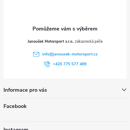
p
a
t
Janoušek Motorsport s.r.o.
í
info
@
janousek-motorsport.cz
+420 775 577 489
Informace pro vás
Facebook
Instagram