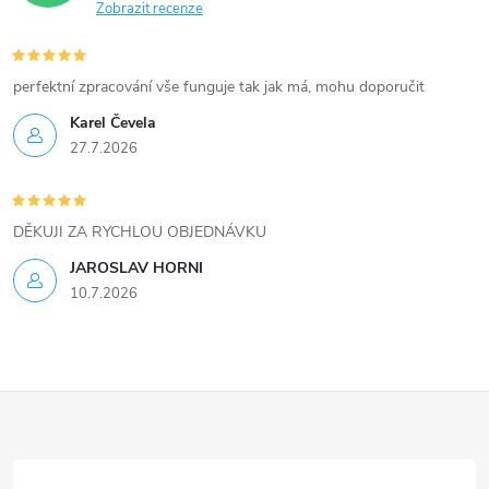
Zobrazit recenze
y
v
perfektní zpracování vše funguje tak jak má, mohu doporučit
ý
Karel Čevela
27.7.2026
p
i
DĚKUJI ZA RYCHLOU OBJEDNÁVKU
s
JAROSLAV HORNI
u
10.7.2026
Z
á