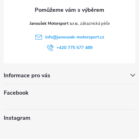
a
u
t
Janoušek Motorsport s.r.o.
í
info
@
janousek-motorsport.cz
+420 775 577 489
Informace pro vás
Facebook
Instagram