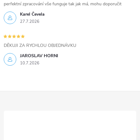
í
perfektní zpracování vše funguje tak jak má, mohu doporučit
Karel Čevela
p
27.7.2026
r
v
DĚKUJI ZA RYCHLOU OBJEDNÁVKU
k
JAROSLAV HORNI
10.7.2026
y
v
ý
Z
p
á
i
p
s