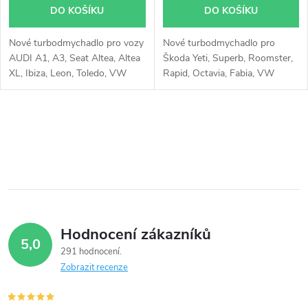
d
DO KOŠÍKU
DO KOŠÍKU
d
u
Nové turbodmychadlo pro vozy
Nové turbodmychadlo pro
u
AUDI A1, A3, Seat Altea, Altea
Škoda Yeti, Superb, Roomster,
k
XL, Ibiza, Leon, Toledo, VW
Rapid, Octavia, Fabia, VW
k
Beetle, Caddy, Golf, Jetta, Polo,
Touran, Polo, Passat, Jetta,
Touran, Škoda Fabia, Octavia,
Golf, Caddy, Beetle, Seat
t
Rapid, Roomster, Yeti
Toledo, Ibiza, Leon, Altea, Audi
t
O
A1, A3 s 55kW, 66kW, 75kW,
ů
77kW
v
ů
l
á
Hodnocení zákazníků
d
5,0
291 hodnocení
a
Zobrazit recenze
c