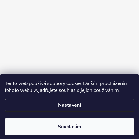
Tento web používá soubory cookie. Dalším procházením
tohoto webu vyjadřujete souhlas s jejich používáním.
Sledovat na Instagramu
Nastavení
Copyright 2026
Turbodmychadla Janoušek Motorsport s.r.o.
. Všechna
práva vyhrazena.
Upravit nastavení cookies
Souhlasím
Vytvořil Shoptet