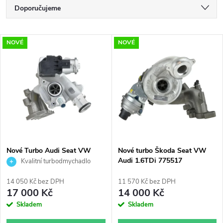
Ř
Doporučujeme
a
Nejlevnější
V
NOVÉ
NOVÉ
Nejdražší
z
ý
Nejprodávanější
e
p
Abecedně
n
i
í
s
p
Nové Turbo Audi Seat VW
Nové turbo Škoda Seat VW
Škoda 1.2TFSI 1.2TSI IHI
Audi 1.6TDi 775517
Kvalitní turbodmychadlo
p
03F145701H
Diesel Levante
r
14 050 Kč bez DPH
11 570 Kč bez DPH
r
17 000 Kč
14 000 Kč
o
Skladem
Skladem
o