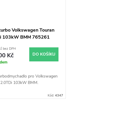
turbo Volkswagen Touran
Di 103kW BMM 765261
Kč bez DPH
00 Kč
DO KOŠÍKU
adem
urbodmychadlo pro Volkswagen
 2.0TDi 103kW BMM.
Kód:
4347