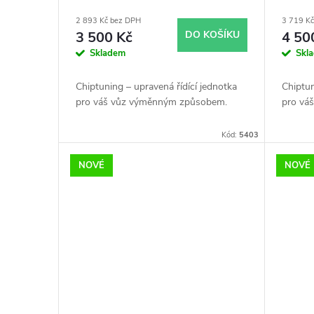
r
u
typy skladem
2 893 Kč bez DPH
3 719 K
o
k
3 500 Kč
DO KOŠÍKU
4 50
Skladem
Skl
d
t
Chiptuning – upravená řídící jednotka
Chiptun
u
pro váš vůz výměnným způsobem.
pro vá
ů
k
Kód:
5403
NOVÉ
NOVÉ
t
ů