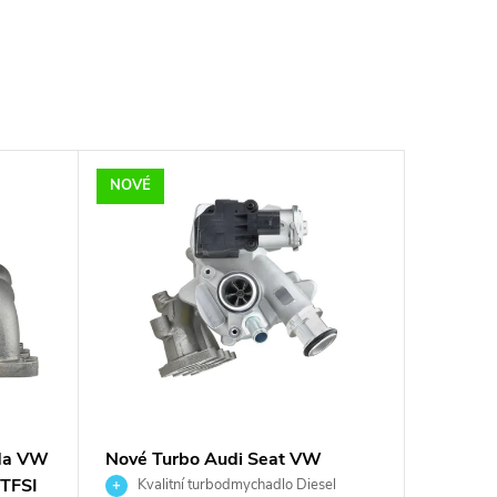
NOVÉ
oda VW
Nové Turbo Audi Seat VW
 TFSI
Škoda 1.2TFSI 1.2TSI IHI
Kvalitní turbodmychadlo Diesel