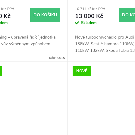
č bez DPH
10 744 Kč bez DPH
0 Kč
DO KOŠÍKU
13 000 Kč
DO K
adem
Skladem
ing – upravená řídící jednotka
Nové turbodmychadlo pro Audi
š vůz výměnným způsobem.
136kW, Seat Alhambra 110kW, 
110kW 132kW, Škoda Fabia 1
VW Beetle 118kW, CC 118kW,
Kód:
5415
118kW, Golf 103kW 118kW 12
Jetta 103kW 118kW 125kW, Pa
NOVÉ
118kW, Polo 132kW, Scirocco 
Sharan 110kW, Tiguan 110kW
Touran 103kW 125kW