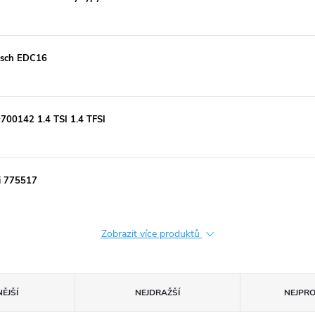
Bosch EDC16
700142 1.4 TSI 1.4 TFSI
i 775517
Zobrazit více produktů
ĚJŠÍ
NEJDRAŽŠÍ
NEJPR