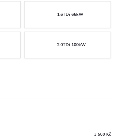
1.6TDi 66kW
2.0TDi 100kW
3 500 Kč