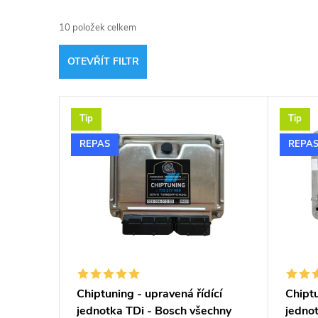
a
10
položek celkem
z
OTEVŘÍT FILTR
e
V
n
Tip
Tip
ý
í
REPAS
REPA
p
p
i
r
s
o
p
d
Chiptuning - upravená řídící
Chiptu
jednotka TDi - Bosch všechny
jedno