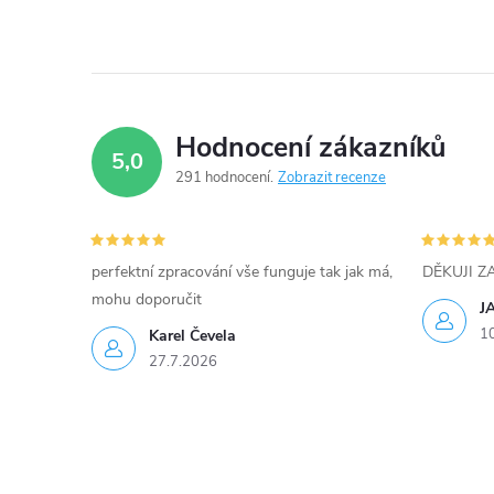
v
l
á
d
Hodnocení zákazníků
5,0
a
291 hodnocení
Zobrazit recenze
c
í
perfektní zpracování vše funguje tak jak má,
DĚKUJI 
mohu doporučit
p
J
1
Karel Čevela
r
27.7.2026
v
k
y