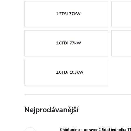
1.2TSi 77kW
1.6TDi 77kW
2.0TDi 103kW
Nejprodávanější
Chiptuning - upravená řídící jednotka 