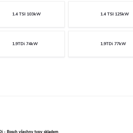
1.4 TSI 103kW
1.4 TSI 125kW
1.9TDi 74kW
1.9TDi 77kW
TDi - Bosch všechny typy skladem