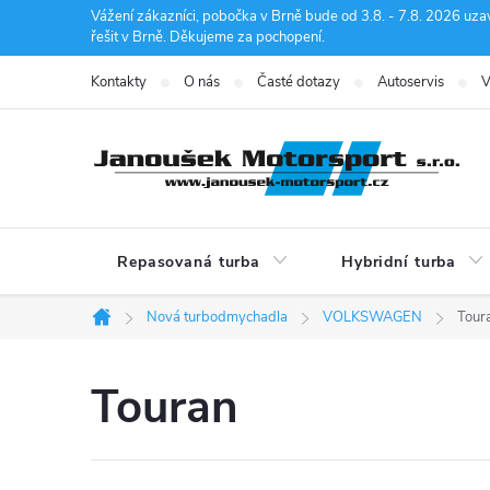
Přejít
Vážení zákazníci, pobočka v Brně bude od 3.8. - 7.8. 2026 uza
řešit v Brně. Děkujeme za pochopení.
na
obsah
Kontakty
O nás
Časté dotazy
Autoservis
V
Repasovaná turba
Hybridní turba
Nová turbodmychadla
VOLKSWAGEN
Tour
Domů
Touran