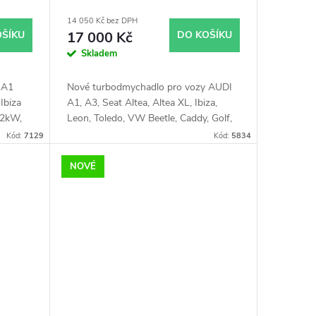
03F145701H
Levante
14 050 Kč bez DPH
OŠÍKU
17 000 Kč
DO KOŠÍKU
Skladem
 A1
Nové turbodmychadlo pro vozy AUDI
Ibiza
A1, A3, Seat Altea, Altea XL, Ibiza,
32kW,
Leon, Toledo, VW Beetle, Caddy, Golf,
 EOS
Jetta, Polo, Touran, Škoda Fabia,
Kód:
7129
Kód:
5834
5kW,
Octavia, Rapid, Roomster, Yeti
ssat
NOVÉ
118kW,
 118kW,