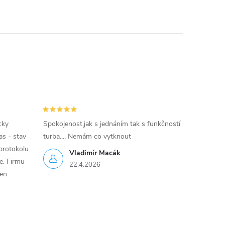
cky
Spokojenost,jak s jednáním tak s funkčností
as - stav
turba.... Nemám co vytknout
protokolu
Vladimír Macák
ce. Firmu
22.4.2026
jen