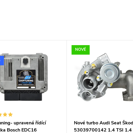
NOVÉ
S
ning- upravená řídící
Nové turbo Audi Seat Šk
tka Bosch EDC16
53039700142 1.4 TSI 1.4