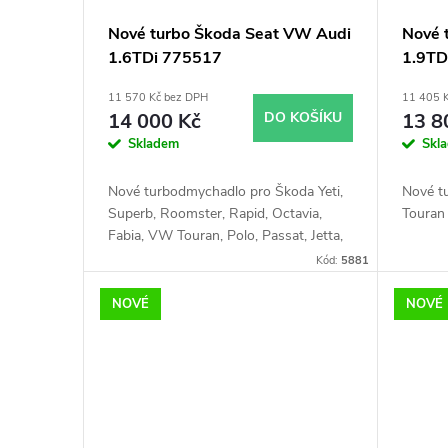
Nové turbo Škoda Seat VW Audi
Nové 
1.6TDi 775517
1.9T
5439
11 570 Kč bez DPH
11 405 
14 000 Kč
DO KOŠÍKU
13 8
Skladem
Skl
Nové turbodmychadlo pro Škoda Yeti,
Nové t
Superb, Roomster, Rapid, Octavia,
Touran
Fabia, VW Touran, Polo, Passat, Jetta,
Golf, Caddy, Beetle, Seat Toledo, Ibiza,
Kód:
5881
Leon, Altea, Audi A1, A3 s 55kW,
66kW, 75kW, 77kW
NOVÉ
NOVÉ