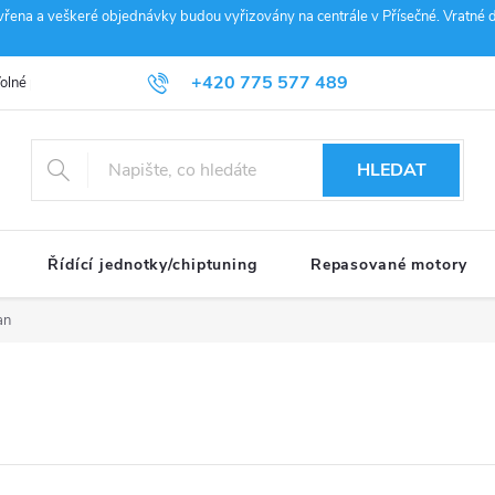
vřena a veškeré objednávky budou vyřizovány na centrále v Přísečné. Vratné d
+420 775 577 489
olné pozice
Obchodní podmínky
Reklamace
GDPR
Penz
info@janousek-motorsport.cz
HLEDAT
Řídící jednotky/chiptuning
Repasované motory
an