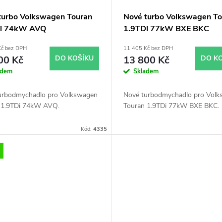
turbo Volkswagen Touran
Nové turbo Volkswagen To
Di 74kW AVQ
1.9TDi 77kW BXE BKC
9700022 54399700011
54399700022 54399700
Kč bez DPH
11 405 Kč bez DPH
00 Kč
DO KOŠÍKU
13 800 Kč
DO K
adem
Skladem
urbodmychadlo pro Volkswagen
Nové turbodmychadlo pro Vol
 1.9TDi 74kW AVQ.
Touran 1.9TDi 77kW BXE BKC.
Kód:
4335