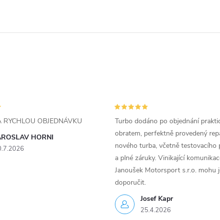
ZA RYCHLOU OBJEDNÁVKU
Turbo dodáno po objednání prakti
obratem, perfektně provedený rep
AROSLAV HORNI
nového turba, včetně testovacího 
0.7.2026
a plné záruky. Vinikající komunika
Janoušek Motorsport s.r.o. mohu 
doporučit.
Josef Kapr
25.4.2026