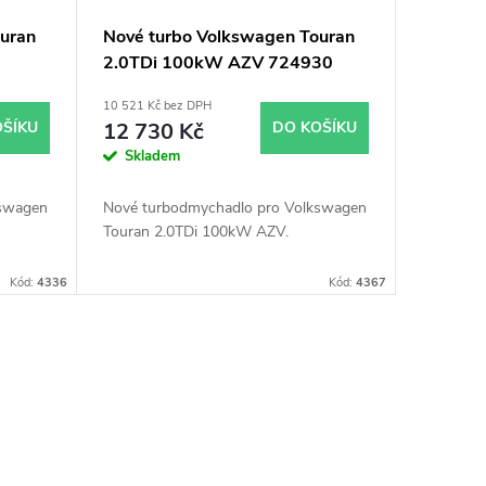
uran
Nové turbo Volkswagen Touran
2.0TDi 100kW AZV 724930
011
10 521 Kč bez DPH
OŠÍKU
12 730 Kč
DO KOŠÍKU
Skladem
kswagen
Nové turbodmychadlo pro Volkswagen
Touran 2.0TDi 100kW AZV.
Kód:
4336
Kód:
4367