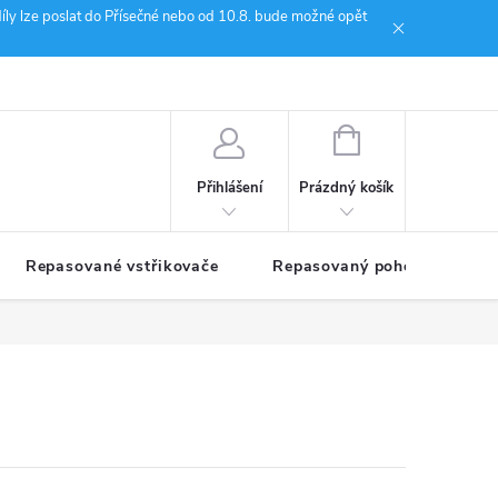
íly lze poslat do Přísečné nebo od 10.8. bude možné opět
ion Janoušek Motorsport Český Krumlov
NÁKUPNÍ
KOŠÍK
Prázdný košík
Přihlášení
Repasované vstřikovače
Repasovaný pohon TDM