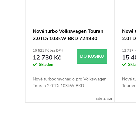
Nové turbo Volkswagen Touran
Nové 
2.0TDi 103kW BKD 724930
2.0T
10 521 Kč bez DPH
12 727 
12 730 Kč
DO KOŠÍKU
15 4
Skladem
Skl
Nové turbodmychadlo pro Volkswagen
Nové t
Touran 2.0TDi 103kW BKD.
Touran
Kód:
4368
O