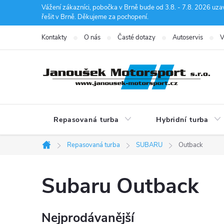
Přejít
Vážení zákazníci, pobočka v Brně bude od 3.8. - 7.8. 2026 uza
řešit v Brně. Děkujeme za pochopení.
na
obsah
Kontakty
O nás
Časté dotazy
Autoservis
V
Repasovaná turba
Hybridní turba
Repasovaná turba
SUBARU
Outback
Domů
Subaru Outback
Nejprodávanější