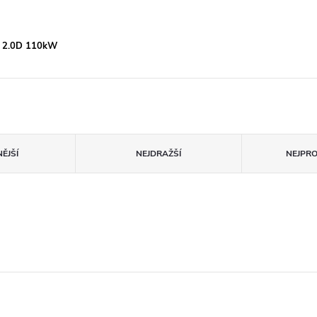
k 2.0D 110kW
ĚJŠÍ
NEJDRAŽŠÍ
NEJPR