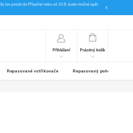
íly lze poslat do Přísečné nebo od 10.8. bude možné opět
ion Janoušek Motorsport Český Krumlov
NÁKUPNÍ
KOŠÍK
Prázdný košík
Přihlášení
Repasované vstřikovače
Repasovaný pohon TDM