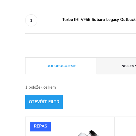
Turbo IHI VF55 Subaru Legacy Outbac
Ř
DOPORUČUJEME
NEJLEVN
a
1
položek celkem
z
OTEVŘÍT FILTR
e
V
n
REPAS