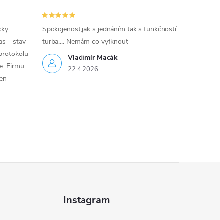
cky
Spokojenost,jak s jednáním tak s funkčností
as - stav
turba.... Nemám co vytknout
protokolu
Vladimír Macák
ce. Firmu
22.4.2026
jen
Instagram