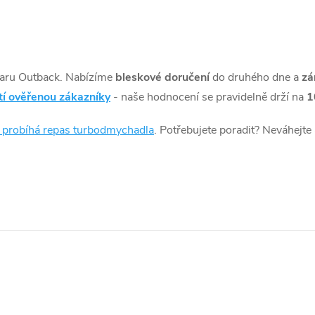
aru Outback. Nabízíme
bleskové doručení
do druhého dne a
zá
tí ověřenou zákazníky
- naše hodnocení se pravidelně drží na
1
k probíhá repas turbodmychadla
. Potřebujete poradit? Neváhejte