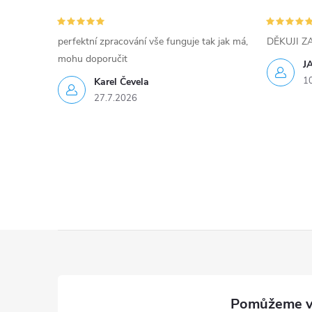
v
k
perfektní zpracování vše funguje tak jak má,
DĚKUJI 
y
mohu doporučit
J
1
Karel Čevela
v
27.7.2026
ý
p
i
s
u
Z
á