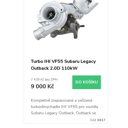
ý
í
p
p
i
r
s
o
p
d
Turbo IHI VF55 Subaru Legacy
Outback 2.0D 110kW
r
u
7 438 Kč bez DPH
DO KOŠÍKU
o
k
9 000 Kč
d
t
Kompletně zrepasované a seřízené
turbodmychadlo IHI VF55 pro vozidla
u
Subaru Legacy Outback, Outback se
ů
110kW
Kód:
6917