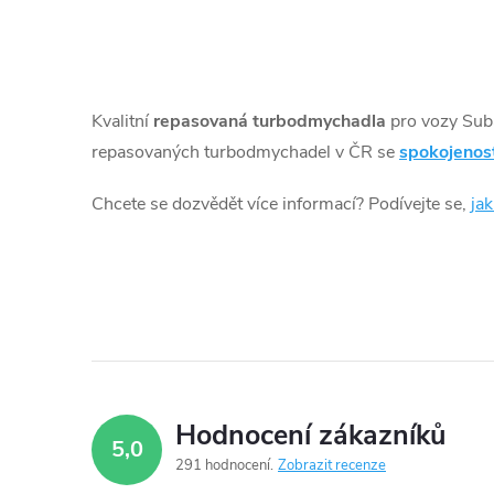
k
t
O
v
ů
Kvalitní
repasovaná turbodmychadla
pro vozy Sub
l
repasovaných turbodmychadel v ČR se
spokojenos
á
Chcete se dozvědět více informací? Podívejte se,
ja
d
a
c
í
p
Hodnocení zákazníků
5,0
r
291 hodnocení
Zobrazit recenze