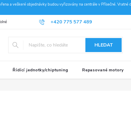
vřena a veškeré objednávky budou vyřizovány na centrále v Přísečné. Vratné d
+420 775 577 489
olné pozice
Obchodní podmínky
Reklamace
GDPR
Penz
info@janousek-motorsport.cz
HLEDAT
Řídící jednotky/chiptuning
Repasované motory