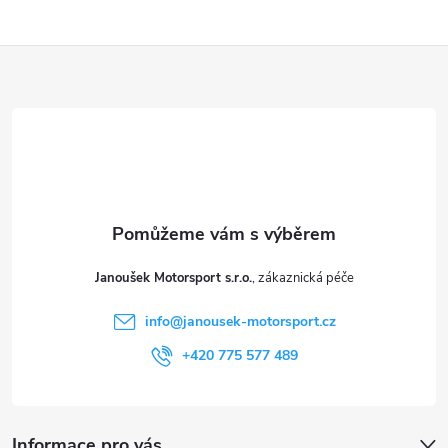
Z
á
p
a
t
Janoušek Motorsport s.r.o.
í
info
@
janousek-motorsport.cz
+420 775 577 489
Informace pro vás