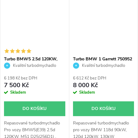
Turbo BMW5 2.5d 120KW,
Turbo BMW 1 Garrett 750952
Opel Omega 2.5DTI 110KW
Kvalitní turbodmychadlo
Kvalitní turbodmychadlo
Garrett 710415
6 198 Kč bez DPH
6 612 Kč bez DPH
7 500 Kč
8 000 Kč
Skladem
Skladem
DO KOŠÍKU
DO KOŠÍKU
Repasované turbodmychadlo
Repasované turbodmychadlo
Pro vozy BMW5(E39) 2.5d
pro vozy BMW 118d 90kW,
120KW, M51 D25(256D1) ,
120d 120kW, 130kW