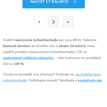
NAČÍST 17 DALŠÍCH
v
l
S
1
2
t
á
r
d
á
Kvalitní
repasovaná turbodmychadla
pro vozy BMW. Nabízíme
a
n
bleskové doručení
do druhého dne a
záruku 24 měsíců
. Jsme
k
největší prodejce repasovaných turbodmychadel v ČR se
c
o
spokojeností ověřenou zákazníky
- naše hodnocení se pravidelně
í
drží na
100 %
.
v
á
p
Chcete se dozvědět více informací? Podívejte se,
jak probíhá repas
n
turbodmychadla
. Potřebujete poradit? Neváhejte a
kontaktujte nás
.
r
í
v
k