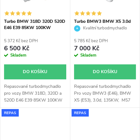
Turbo BMW 318D 320D 520D
Turbo BMW3 BMW X5 3.0d
E46 E39 85KW 100KW
135KW Garrett 704361
Kvalitní turbodmychadlo
Garrett 700447
5 372 Kč bez DPH
5 785 Kč bez DPH
6 500 Kč
7 000 Kč
Skladem
Skladem
DO KOŠÍKU
DO KOŠÍKU
Repasované turbodmychadlo
Repasované turbodmychadlo
pro vozy BMW 318D, 320D a
Pro vozy BMW3 (E46), BMW
520D E46 E39 85KW 100KW
X5 (E53), 3.0d, 135KW, M57
Garrett 700447
D30(306D1)
REPAS
REPAS