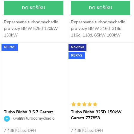
DO KOŠÍKU
DO KOŠÍKU
Repasované turbodmychadlo
Repasované turbodmychadlo
pro vozy BMW 525d 120kW
pro vozy BMW 316d, 318d,
130kW
116d, 118d, 85kW 100kW
105kW Garrett 767378
REPAS
Novinka
REPAS
Turbo BMW 3 5 7 Garrett
Turbo BMW 325D 150kW
758351
Garrett 777853
Kvalitní turbodmychadlo
7 438 Kč bez DPH
7 438 Kč bez DPH