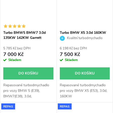
Turbo BMW5 BMW7 3.0d
Turbo BMW X5 3.0d 160KW
135KW 142KW Garrett
Garrett 753392
Kvalitní turbodmychadlo
454191
5 785 Kč bez DPH
6 198 Kč bez DPH
7 000 Kč
7 500 Kč
Skladem
Skladem
DO KOŠÍKU
DO KOŠÍKU
Repasované turbodmychadlo
Repasované turbodmychadlo
pro vozy BMW 5 (E39),
pro vozy BMW X5 (E53), 3.0d,
BMW7(E38), 3.0d,
160KW
135KW,142KW, M57
REPAS
REPAS
D30(306D1)