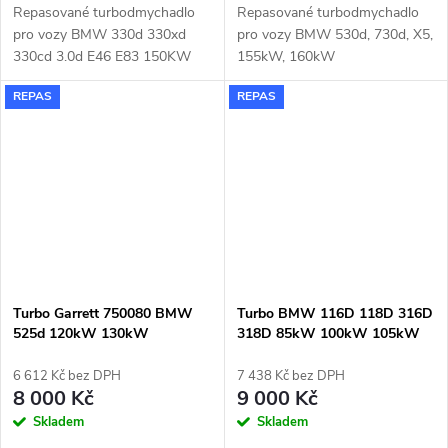
Repasované turbodmychadlo
Repasované turbodmychadlo
pro vozy BMW 330d 330xd
pro vozy BMW 530d, 730d, X5,
330cd 3.0d E46 E83 150KW
155kW, 160kW
Garrett 728989
REPAS
REPAS
Turbo Garrett 750080 BMW
Turbo BMW 116D 118D 316D
525d 120kW 130kW
318D 85kW 100kW 105kW
Garrett 767378
6 612 Kč bez DPH
7 438 Kč bez DPH
8 000 Kč
9 000 Kč
Skladem
Skladem