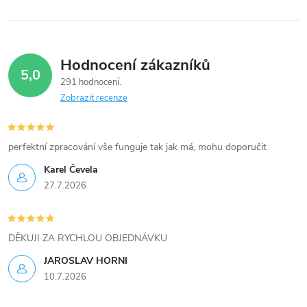
y
v
Hodnocení zákazníků
ý
5,0
291 hodnocení
p
Zobrazit recenze
i
perfektní zpracování vše funguje tak jak má, mohu doporučit
s
Karel Čevela
u
27.7.2026
DĚKUJI ZA RYCHLOU OBJEDNÁVKU
JAROSLAV HORNI
10.7.2026