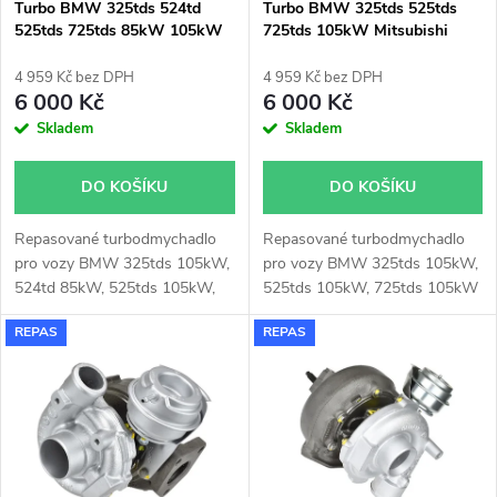
p
Turbo BMW 325tds 524td
Turbo BMW 325tds 525tds
525tds 725tds 85kW 105kW
725tds 105kW Mitsubishi
p
Garrett 465555
49177-06451
r
4 959 Kč bez DPH
4 959 Kč bez DPH
r
6 000 Kč
6 000 Kč
o
Skladem
Skladem
o
d
DO KOŠÍKU
DO KOŠÍKU
d
u
Repasované turbodmychadlo
Repasované turbodmychadlo
u
pro vozy BMW 325tds 105kW,
pro vozy BMW 325tds 105kW,
k
524td 85kW, 525tds 105kW,
525tds 105kW, 725tds 105kW
k
725tds 105kW
REPAS
REPAS
t
t
ů
ů