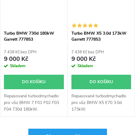
Turbo BMW 730d 180kW
Turbo BMW X5 3.0d 173kW
Garrett 777853
Garrett 777853
7 438 Kč bez DPH
7 438 Kč bez DPH
9 000 Kč
9 000 Kč
Skladem
Skladem
DO KOŠÍKU
DO KOŠÍKU
Repasované turbodmychadlo
Repasované turbodmychadlo
pro vůz BMW 7 F01 F02 F03
pro vůz BMW X5 E70 3.0d
F04 730d 180kW.
173kW.
O