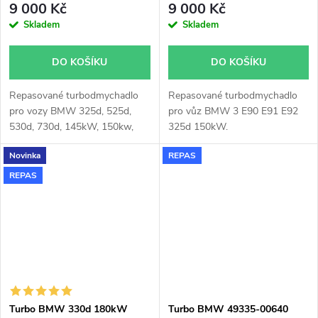
9 000 Kč
9 000 Kč
Skladem
Skladem
DO KOŠÍKU
DO KOŠÍKU
Repasované turbodmychadlo
Repasované turbodmychadlo
pro vozy BMW 325d, 525d,
pro vůz BMW 3 E90 E91 E92
530d, 730d, 145kW, 150kw,
325d 150kW.
155kW, 170kW, 173kW
Novinka
REPAS
REPAS
Turbo BMW 330d 180kW
Turbo BMW 49335-00640