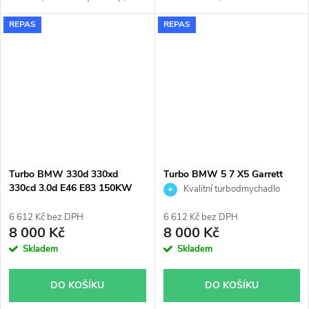
Opel Omega 2.5DTI 120KW, Y
REPAS
REPAS
25 DT
Turbo BMW 330d 330xd
Turbo BMW 5 7 X5 Garrett
330cd 3.0d E46 E83 150KW
742730
Kvalitní turbodmychadlo
Garrett 728989
6 612 Kč bez DPH
6 612 Kč bez DPH
8 000 Kč
8 000 Kč
Skladem
Skladem
DO KOŠÍKU
DO KOŠÍKU