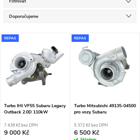
Filtrovat
Ř
Doporučujeme
a
Nejlevnější
V
REPAS
REPAS
Nejdražší
z
ý
Nejprodávanější
e
p
Abecedně
n
i
í
s
p
Turbo IHI VF55 Subaru Legacy
Turbo Mitsubishi 49135-04500
Outback 2.0D 110kW
pro vozy Subaru
p
r
7 438 Kč bez DPH
5 372 Kč bez DPH
r
9 000 Kč
6 500 Kč
Skladem