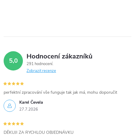
c
í
p
r
v
Hodnocení zákazníků
5,0
k
291 hodnocení
Zobrazit recenze
y
v
perfektní zpracování vše funguje tak jak má, mohu doporučit
ý
Karel Čevela
27.7.2026
p
i
DĚKUJI ZA RYCHLOU OBJEDNÁVKU