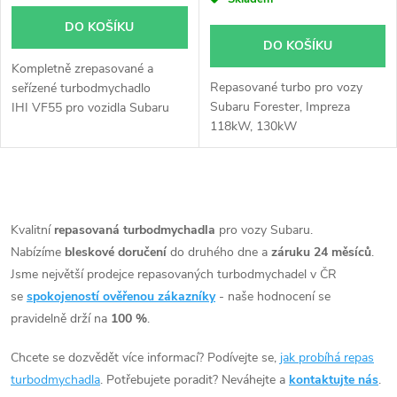
o
o
DO KOŠÍKU
d
DO KOŠÍKU
d
Kompletně zrepasované a
u
Repasované turbo pro vozy
seřízené turbodmychadlo
u
Subaru Forester, Impreza
IHI VF55 pro vozidla Subaru
k
118kW, 130kW
Legacy Outback, Outback se
k
110kW
t
t
O
ů
v
Kvalitní
repasovaná turbodmychadla
pro vozy Subaru.
ů
Nabízíme
bleskové doručení
do druhého dne a
záruku 24 měsíců
.
l
Jsme největší prodejce repasovaných turbodmychadel v ČR
á
se
spokojeností ověřenou zákazníky
- naše hodnocení se
pravidelně drží na
100 %
.
d
Chcete se dozvědět více informací? Podívejte se,
jak probíhá repas
a
turbodmychadla
. Potřebujete poradit? Neváhejte a
kontaktujte nás
.