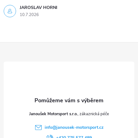
s
JAROSLAV HORNI
u
10.7.2026
Z
á
p
a
t
Janoušek Motorsport s.r.o.
í
info
@
janousek-motorsport.cz
+420 775 577 489