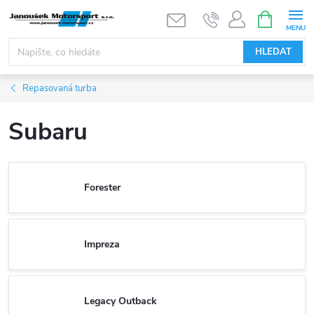
Přejít
NÁKUPNÍ
KOŠÍK
na
obsah
HLEDAT
Repasovaná turba
Subaru
Forester
Impreza
Legacy Outback