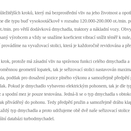
ůležitějších kroků, který má bezprostřední vliv na jeho životnost a op
e dle typu buď vysokootáčkově v rozsahu 120.000-200.000 ot./min. p
t./min. pro větší dodávková dmychadla, traktory a nákladní vozy. Ob
saný výrobcem a vždy se snažíme koeficient vibrací snížit téměř k nule
 provádíme na vyvažovací stolici, která je každoročně revidována a p
ý krok, protože má zásadní vliv na správnou funkci celého dmychadla a 
oměnnou geometrií lopatek, tak je seřizovací stolici nastavován maximá
hla, podtlak pro dosažení pozice plného výkonu a samozřejmě předpětí
tlak. Pokud je dmychadlo vybaveno elektrickým pohonem, tak je dle t
 a spodní mez je pouze testována. Jedná-li se o typ dmychadla s obtokov
tlak přiváděný do pohonu. Tedy předpětí pružin a samozřejmě dráhu klap
každý typ dmychadla a proto udržujeme obě dvě naše seřizovací stolice 
ální databázi turbodmychadel.