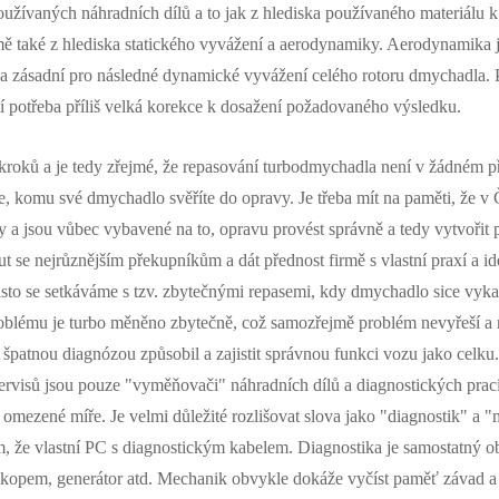
oužívaných náhradních dílů a to jak z hlediska používaného materiálu k 
mě také z hlediska statického vyvážení a aerodynamiky. Aerodynamika j
la zásadní pro následné dynamické vyvážení celého rotoru dmychadla. 
ní potřeba příliš velká korekce k dosažení požadovaného výsledku.
 kroků a je tedy zřejmé, že repasování turbodmychadla není v žádném př
e, komu své dmychadlo svěříte do opravy. Je třeba mít na paměti, že v 
vy a jsou vůbec vybavené na to, opravu provést správně a tedy vytvořit
se nejrůznějším překupníkům a dát přednost firmě s vlastní praxí a id
to se setkáváme s tzv. zbytečnými repasemi, kdy dmychadlo sice vykaz
oblému je turbo měněno zbytečně, což samozřejmě problém nevyřeší a n
 špatnou diagnózou způsobil a zajistit správnou funkci vozu jako celk
rvisů jsou pouze "vyměňovači" náhradních dílů a diagnostických prací
omezené míře. Je velmi důležité rozlišovat slova jako "diagnostik" a "m
 že vlastní PC s diagnostickým kabelem. Diagnostika je samostatný obor
oskopem, generátor atd. Mechanik obvykle dokáže vyčíst paměť závad a