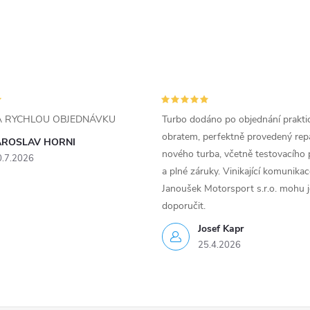
ZA RYCHLOU OBJEDNÁVKU
Turbo dodáno po objednání prakti
obratem, perfektně provedený rep
AROSLAV HORNI
nového turba, včetně testovacího 
0.7.2026
a plné záruky. Vinikající komunika
Janoušek Motorsport s.r.o. mohu 
doporučit.
Josef Kapr
25.4.2026