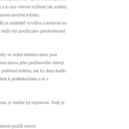
 a to sice vlivem zvýšené jak axiální,
sazena novými ložisky,
a je následně vyvážen a testován na
, může být použit jako plnohodnotná
ily ve velmi dobrém stavu jsou
řena únava jeho pružinového ústrojí
 potřebná kritéria, tak by dmychadlo
dem k podtlaku/tlaku a to v
nu, je možné jej repasovat. Tedy je
lností použít znovu.