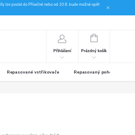
íly lze poslat do Přísečné nebo od 10.8. bude možné opět
ion Janoušek Motorsport Český Krumlov
NÁKUPNÍ
KOŠÍK
Prázdný košík
Přihlášení
Repasované vstřikovače
Repasovaný pohon TDM