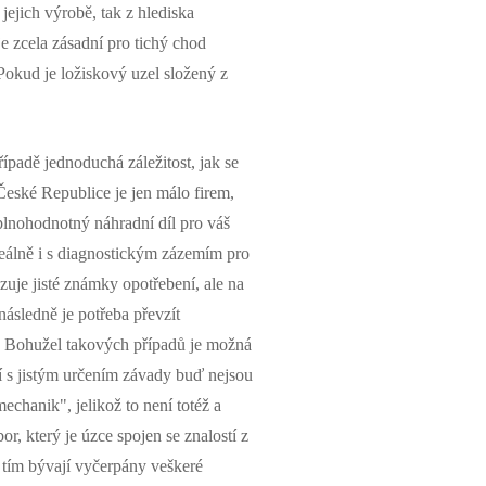
jejich výrobě, tak z hlediska
e zcela zásadní pro tichý chod
Pokud je ložiskový uzel složený z
ípadě jednoduchá záležitost, jak se
České Republice je jen málo firem,
 plnohodnotný náhradní díl pro váš
eálně i s diagnostickým zázemím pro
uje jisté známky opotřebení, ale na
ásledně je potřeba převzít
u. Bohužel takových případů je možná
 s jistým určením závady buď nejsou
echanik", jelikož to není totéž a
, který je úzce spojen se znalostí z
 tím bývají vyčerpány veškeré