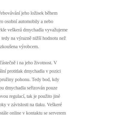
otřebovávání jeho ložisek během
ro osobní automobily a nebo
vykle veškerá dmychadla vyvažujeme
, tedy na výrazně nižší hodnotu než
řezkoušena výrobcem.
částečně i na jeho životnost. V
lní protitlak dmychadla v pozici
 pružiny pohonu. Tedy bod, kdy
ypu dmychadla seřizován pouze
ou regulací, tak je použito jiné
ky v závislosti na tlaku. Veškeré
stále online v kontaktu se serverem