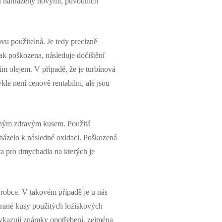
sou nahrazeny novými, původních
vu použitelná. Je tedy precizně
ak poškozena, následuje dočištění
ím olejem. V případě, že je turbínová
le není cenově rentabilní, ale jsou
jiným zdravým kusem. Použitá
házelo k následné oxidaci. Poškozená
a pro dmychadla na kterých je
obce. V takovém případě je u nás
brané kusy použitých ložiskových
evykazují známky opotřebení, zejména