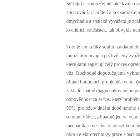
Stěžejní je samozřejmě také kvalita p
zpracování. U hřídelí a kol samozřej
dmychadla a statické vyvážení je zce
kvalitních součástek, tak obvykle ne
Toto je jen krátký souhrn základních
mnozí domnívají a pečlivě tedy zvažt
které sami zajišťují celý proces opra
vůz. Rozhodně doporučujeme vyhnout 
případ budoucích problémů. Velmi čas
základě špatně diagnostikovaného pr
odpovědnost za servis, který problém
50%, protože v dnešní době mnoho se
schopni vůbec, případně jen ve velmi 
mechanik se nestává diagnostikem tím,
oboru elektrotechniky, práce s oscil