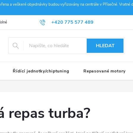
vřena a veškeré objednávky budou vyřizovány na centrále v Přísečné. Vratné d
+420 775 577 489
olné pozice
Obchodní podmínky
Reklamace
GDPR
Penz
info@janousek-motorsport.cz
HLEDAT
Řídící jednotky/chiptuning
Repasované motory
á repas turba?