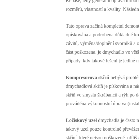
Repase, tedy generální oprava turbo
rozměrů, vlastností a kvality. Násled
Tato oprava začíná kompletní demon
opískována a podrobena důkladné kont
závitů, výměna/doplnění svorníků a o
část poškozena, je dmychadlo ve větš
případy, kdy takové řešení je jediné 
Kompresorová skříň
nebývá problém
dmychadlová skříň je pískována a ná
skříň ve smyslu škrábanců a rýh po 
prováděna výkonnostní úprava (instal
Ložiskový uzel
dmychadla je často 
takový uzel pouze kontrolně převáže
skříní, které nejsou poškozené, příl