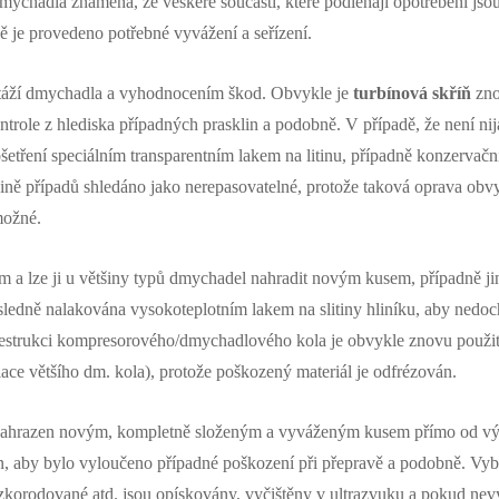
dmychadla znamená, že veškeré součásti, které podléhají opotřebení j
ně je provedeno potřebné vyvážení a seřízení.
táží dmychadla a vyhodnocením škod. Obvykle je
turbínová skříň
zno
role z hlediska případných prasklin a podobně. V případě, že není nij
šetření speciálním transparentním lakem na litinu, případně konzervačn
ině případů shledáno jako nerepasovatelné, protože taková oprava obvyk
možné.
 a lze ji u většiny typů dmychadel nahradit novým kusem, případně 
sledně nalakována vysokoteplotním lakem na slitiny hliníku, aby nedoc
destrukci kompresorového/dmychadlového kola je obvykle znovu použit
ace většího dm. kola), protože poškozený materiál je odfrézován.
nahrazen novým, kompletně složeným a vyváženým kusem přímo od výr
n, aby bylo vyloučeno případné poškození při přepravě a podobně. Vy
iš zkorodované atd. jsou opískovány, vyčištěny v ultrazvuku a pokud n