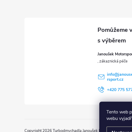
Z
á
p
a
Janoušek Motorsport
t
í
info
@
janous
rsport.cz
+420 775 57
Tento web p
webu vyjadřu
Copyright 2026
Turbodmychadla Janoušek Motorsport s.r.o.
. 