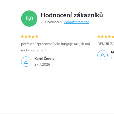
Hodnocení zákazníků
5,0
291 hodnocení
Zobrazit recenze
perfektní zpracování vše funguje tak jak má,
DĚKUJI 
mohu doporučit
J
1
Karel Čevela
27.7.2026