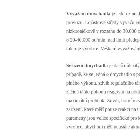
Vyvážení dmychadla
je jeden z nejd
provozu. Ložiskové středy vyvažujem
nízkootáčkově v rozsahu do 30.000 o
o 20-40.000 ot./min. nad limit předep
toleruje výrobce. Veškeré vyvažování
Seřízení dmychadla
je další důležit
případě, že se jedná o dmychadlo s pr
plného výkonu, zdvih regulačního tá
začíná táhlo pohonu reagovat na pod
maximální protitlak. Zdvih, horní mez
zařízení, které měří pouze reakci na 
parametry jsou velice specifické pro 
výrobce, abychom měli neustále aktu