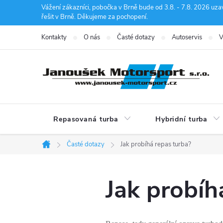
Přejít
Vážení zákazníci, pobočka v Brně bude od 3.8. - 7.8. 2026 uza
řešit v Brně. Děkujeme za pochopení.
na
obsah
Kontakty
O nás
Časté dotazy
Autoservis
V
Repasovaná turba
Hybridní turba
Časté dotazy
Jak probíhá repas turba?
Domů
Jak probíh