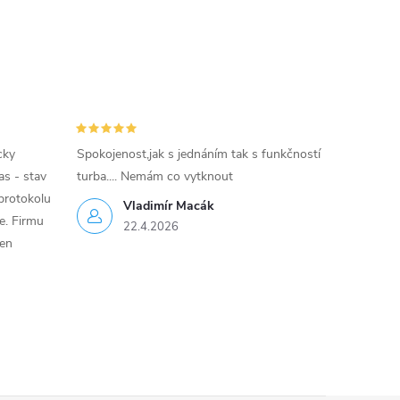
cky
Spokojenost,jak s jednáním tak s funkčností
as - stav
turba.... Nemám co vytknout
protokolu
Vladimír Macák
ce. Firmu
22.4.2026
jen