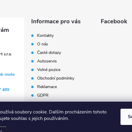
Informace pro vás
Facebook
Kontakty
O nás
Časté dotazy
 s.r.o.
Autoservis
Volné pozice
ek-moto
Obchodní podmínky
Reklamace
7 489
GDPR
Penzion Janoušek
Motorsport Český Krumlov
oužívá soubory cookie. Dalším procházením tohoto
S
jete souhlas s jejich používáním.
Všechna práva vyhrazena.
Upravit nastavení cookies