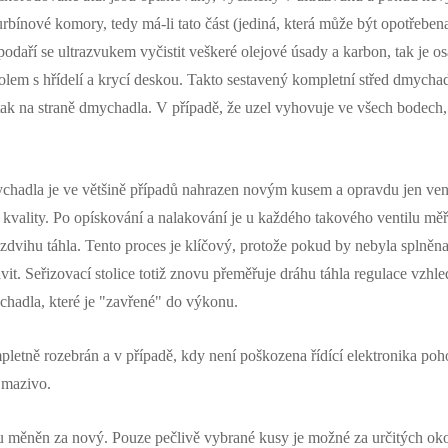
urbínové komory, tedy má-li tato část (jediná, která může být opotřebena
podaří se ultrazvukem vyčistit veškeré olejové úsady a karbon, tak je o
m s hřídelí a krycí deskou. Takto sestavený kompletní střed dmychadl
 tak na straně dmychadla. V případě, že uzel vyhovuje ve všech bodech
hadla je ve většině případů nahrazen novým kusem a opravdu jen vent
e kvality. Po opískování a nalakování je u každého takového ventilu mě
dvihu táhla. Tento proces je klíčový, protože pokud by nebyla splněna
t. Seřizovací stolice totiž znovu přeměřuje dráhu táhla regulace vzhle
chadla, které je "zavřené" do výkonu.
etně rozebrán a v případě, kdy není poškozena řídící elektronika poho
 mazivo.
ou měněn za nový. Pouze pečlivě vybrané kusy je možné za určitých oko