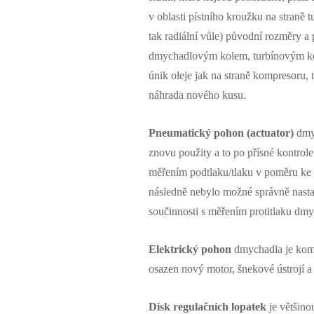
v oblasti pístního kroužku na straně t
tak radiální vůle) původní rozměry a 
dmychadlovým kolem, turbínovým kole
únik oleje jak na straně kompresoru,
náhrada nového kusu.
Pneumatický pohon (actuator)
dmyc
znovu použity a to po přísné kontrol
měřením podtlaku/tlaku v poměru ke z
následně nebylo možné správně nastavi
součinnosti s měřením protitlaku dmy
Elektrický pohon
dmychadla je kompl
osazen nový motor, šnekové ústrojí a
D
isk regulačních lopatek
je většin