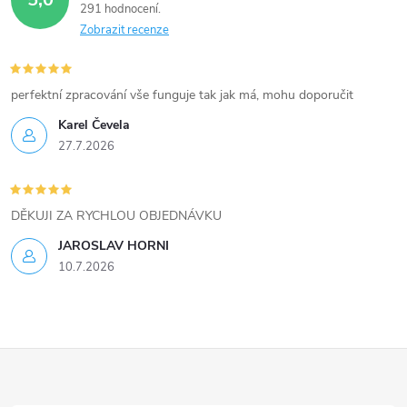
291 hodnocení
a
Zobrazit recenze
c
í
perfektní zpracování vše funguje tak jak má, mohu doporučit
Karel Čevela
p
27.7.2026
r
v
DĚKUJI ZA RYCHLOU OBJEDNÁVKU
k
JAROSLAV HORNI
10.7.2026
y
v
ý
Z
p