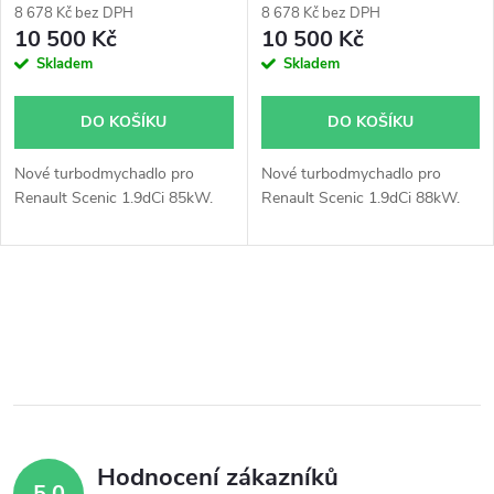
8 678 Kč bez DPH
8 678 Kč bez DPH
10 500 Kč
10 500 Kč
Skladem
Skladem
DO KOŠÍKU
DO KOŠÍKU
Nové turbodmychadlo pro
Nové turbodmychadlo pro
Renault Scenic 1.9dCi 85kW.
Renault Scenic 1.9dCi 88kW.
O
v
l
á
Hodnocení zákazníků
d
5,0