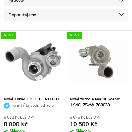
Filtrovat
Ř
Doporučujeme
a
Nejlevnější
V
NOVÉ
NOVÉ
Nejdražší
z
ý
Nejprodávanější
e
p
Abecedně
n
i
í
s
p
Nové Turbo 1.9 DCi DI-D DTi
Nové turbo Renault Scenic
DI Laguna Megane Nissan
1.9dCi 75kW 708639
Kvalitní turbodmychadlo
p
Mitsubishi Garrett 703245
r
751768 717345 738123
6 612 Kč bez DPH
8 678 Kč bez DPH
r
8 000 Kč
10 500 Kč
Skladem
Skladem