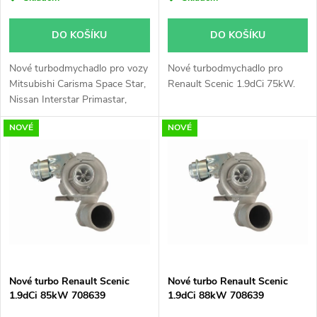
o
o
d
DO KOŠÍKU
DO KOŠÍKU
d
u
Nové turbodmychadlo pro vozy
Nové turbodmychadlo pro
u
Mitsubishi Carisma Space Star,
Renault Scenic 1.9dCi 75kW.
k
Nissan Interstar Primastar,
k
Opel Movano Vivaro, Renault
NOVÉ
NOVÉ
Laguna Master Megane Scenic
t
Trafic, Volvo V40 S40
t
ů
60kW, 68kW, 70kW, 72kW,
ů
74kW, 75kW, 77kW, 79kW,
85kW
Nové turbo Renault Scenic
Nové turbo Renault Scenic
1.9dCi 85kW 708639
1.9dCi 88kW 708639