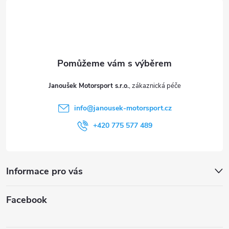
á
i
p
s
a
u
t
Janoušek Motorsport s.r.o.
í
info
@
janousek-motorsport.cz
+420 775 577 489
Informace pro vás
Facebook