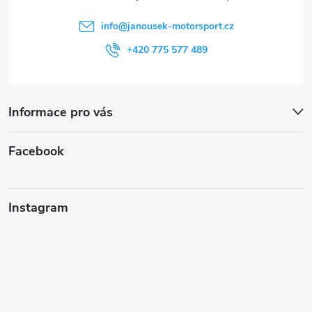
í
info
@
janousek-motorsport.cz
+420 775 577 489
Informace pro vás
Facebook
Instagram