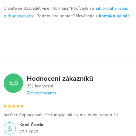
d
Chcete se dozvědět více informací? Podívejte se,
jak probíhá repas
a
turbodmychadla
. Potřebujete poradit? Neváhejte a
kontaktujte nás
.
c
í
p
r
v
Hodnocení zákazníků
5,0
k
291 hodnocení
Zobrazit recenze
y
v
perfektní zpracování vše funguje tak jak má, mohu doporučit
ý
Karel Čevela
27.7.2026