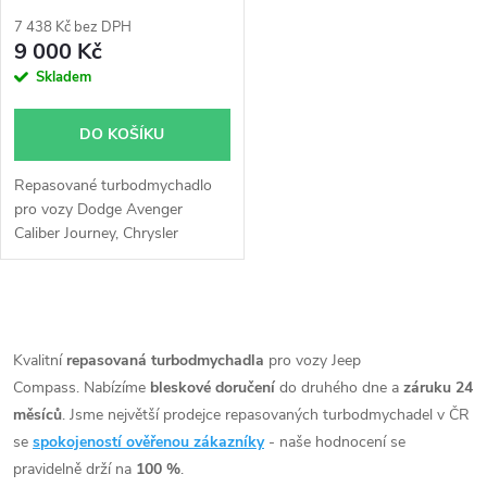
p
r
7 438 Kč bez DPH
r
9 000 Kč
o
Skladem
o
d
DO KOŠÍKU
d
u
Repasované turbodmychadlo
u
pro vozy Dodge Avenger
k
Caliber Journey, Chrysler
k
Sebring, Jeep Compass Patriot,
Mitsubishi Grandis Lancer
t
Outlander 103kW
t
O
ů
v
Kvalitní
repasovaná turbodmychadla
pro vozy Jeep
ů
Compass. Nabízíme
bleskové doručení
do druhého dne a
záruku 24
l
měsíců
. Jsme největší prodejce repasovaných turbodmychadel v ČR
á
se
spokojeností ověřenou zákazníky
- naše hodnocení se
pravidelně drží na
100 %
.