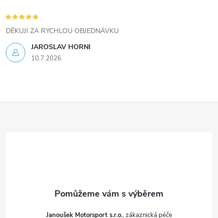
p
i
DĚKUJI ZA RYCHLOU OBJEDNÁVKU
s
JAROSLAV HORNI
u
10.7.2026
Z
á
p
a
t
Janoušek Motorsport s.r.o.