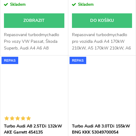
Skladem
Skladem
ZOBRAZIT
DO KOŠÍKU
Repasované turbodmychadlo
Repasované turbodmychadlo
Pro vozy VW Passat, Škoda
pro vozidla Audi A4 170kW
Superb, Audi A4 A6 A8
210kW, A5 170kW 210kW, A6
2.5TDi 2,5TDi 110KW AKN
155kW 170kW 210kW, A7
REPAS
REPAS
AFB
155kW 170kW 210kW, A8
210kW, Q5 170kW 210kW, Q7
170kW, 210kW, Q8 170kW
210kW
Turbo Audi A8 2.5TDi 132kW
Turbo Audi A8 3.0TDi 155kW
AKE Garrett 454135
BNG KKK 53049700054