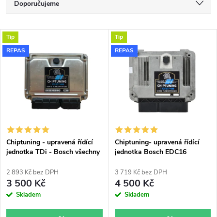
Ř
Doporučujeme
a
Nejlevnější
V
Tip
Tip
Nejdražší
z
REPAS
REPAS
ý
Nejprodávanější
e
p
Abecedně
n
i
í
s
p
Chiptuning - upravená řídící
Chiptuning- upravená řídící
jednotka TDi - Bosch všechny
jednotka Bosch EDC16
p
typy skladem
r
2 893 Kč bez DPH
3 719 Kč bez DPH
r
3 500 Kč
4 500 Kč
o
Skladem
Skladem
o