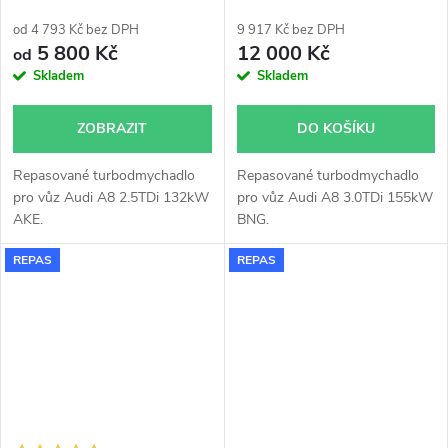
53049700050 53049700045
53049700043
od 4 793 Kč bez DPH
9 917 Kč bez DPH
5 800 Kč
12 000 Kč
od
Skladem
Skladem
ZOBRAZIT
DO KOŠÍKU
Repasované turbodmychadlo
Repasované turbodmychadlo
pro vůz Audi A8 2.5TDi 132kW
pro vůz Audi A8 3.0TDi 155kW
AKE.
BNG.
REPAS
REPAS