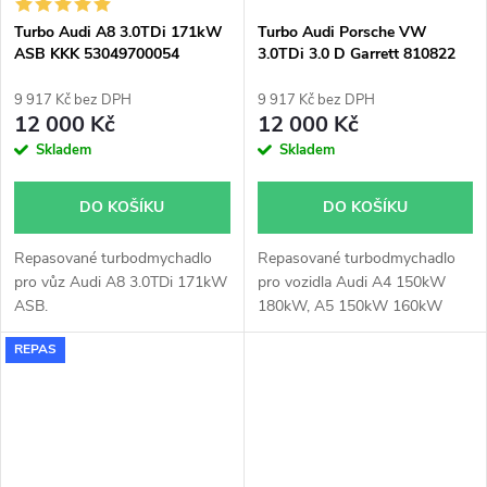
Turbo Audi A8 3.0TDi 171kW
Turbo Audi Porsche VW
ASB KKK 53049700054
3.0TDi 3.0 D Garrett 810822
53049700050 53049700045
53049700043
9 917 Kč bez DPH
9 917 Kč bez DPH
12 000 Kč
12 000 Kč
Skladem
Skladem
DO KOŠÍKU
DO KOŠÍKU
Repasované turbodmychadlo
Repasované turbodmychadlo
pro vůz Audi A8 3.0TDi 171kW
pro vozidla Audi A4 150kW
ASB.
180kW, A5 150kW 160kW
180kW, A6 150kW 180kW, A7
REPAS
150kW 180kW, A8 150kW
155kW 190kW 193kW, Q5
180kW 184kW 190kW, Q7
150kW 176kW 180kW,
Porsche Cayenne 155kW
180kW, Panamera 155kW, VW