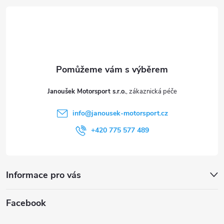
á
p
a
t
Janoušek Motorsport s.r.o.
í
info
@
janousek-motorsport.cz
+420 775 577 489
Informace pro vás
Facebook