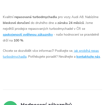
O
v
Kvalitní
repasovaná turbodmychadla
pro vozy Audi A8. Nabízíme
bleskové doručení
do druhého dne a
záruku 24 měsíců
. Jsme
l
největší prodejce repasovaných turbodmychadel v ČR se
á
spokojeností ověřenou zákazníky
- naše hodnocení se pravidelně
drží na
100 %
.
d
Chcete se dozvědět více informací? Podívejte se,
jak probíhá repas
a
turbodmychadla
. Potřebujete poradit? Neváhejte a
kontaktujte nás
.
c
í
p
r
v
Hodnocení zákazníků