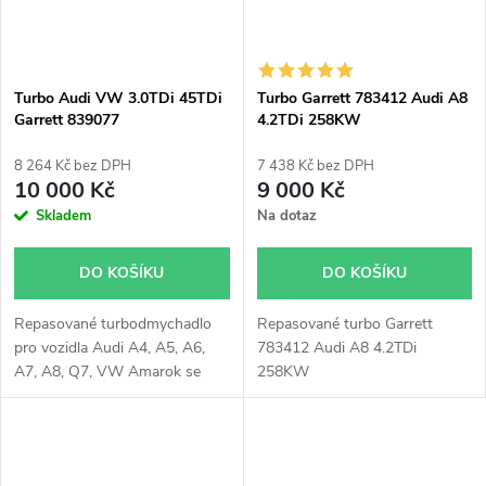
Touareg 150kW 180kW
193kW
Turbo Audi VW 3.0TDi 45TDi
Turbo Garrett 783412 Audi A8
Garrett 839077
4.2TDi 258KW
8 264 Kč bez DPH
7 438 Kč bez DPH
10 000 Kč
9 000 Kč
Skladem
Na dotaz
DO KOŠÍKU
DO KOŠÍKU
Repasované turbodmychadlo
Repasované turbo Garrett
pro vozidla Audi A4, A5, A6,
783412 Audi A8 4.2TDi
A7, A8, Q7, VW Amarok se
258KW
140kW, 150kW, 155kW,
160kW, 165kW, 183kW,
190kW, 200kW, 275kW