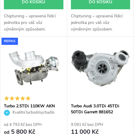
d
DO KOŠÍKU
DO KOŠÍKU
d
u
Chiptuning – upravená řídící
Chiptuning – upravená řídící
u
jednotka pro váš vůz
jednotka pro váš vůz
k
výměnným způsobem.
výměnným způsobem.
k
REPAS
t
t
ů
ů
Turbo 2.5TDi 110KW AKN
Turbo Audi 3.0TDi 45TDi
AFB A4 A6 A8 Passat Garrett
50TDi Garrett 881652
Kvalitní turbodmychadlo
454135
od 4 793 Kč bez DPH
9 091 Kč bez DPH
5 800 Kč
11 000 Kč
od