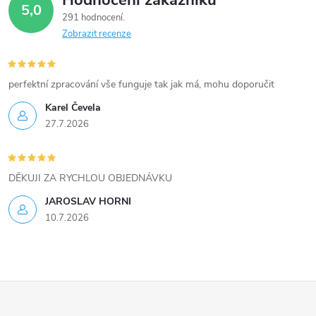
5,0
k
291 hodnocení
Zobrazit recenze
y
v
perfektní zpracování vše funguje tak jak má, mohu doporučit
ý
Karel Čevela
27.7.2026
p
i
DĚKUJI ZA RYCHLOU OBJEDNÁVKU
s
JAROSLAV HORNI
u
10.7.2026
Z