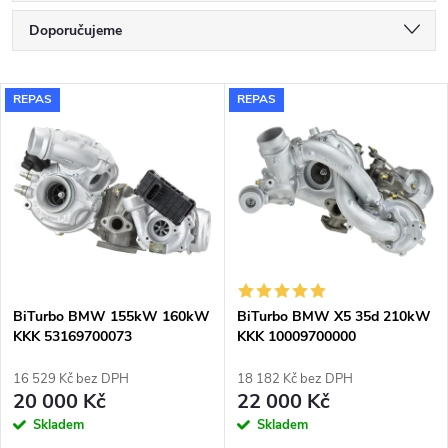
Ř
Doporučujeme
a
Nejlevnější
V
REPAS
REPAS
Nejdražší
z
ý
Nejprodávanější
e
p
Abecedně
n
i
í
s
p
BiTurbo BMW 155kW 160kW
BiTurbo BMW X5 35d 210kW
KKK 53169700073
KKK 10009700000
p
54359700060
r
16 529 Kč bez DPH
18 182 Kč bez DPH
r
20 000 Kč
22 000 Kč
o
Skladem
Skladem