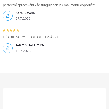
v
perfektní zpracování vše funguje tak jak má, mohu doporučit
ý
Karel Čevela
27.7.2026
p
i
DĚKUJI ZA RYCHLOU OBJEDNÁVKU
s
JAROSLAV HORNI
u
10.7.2026
Z
á
p