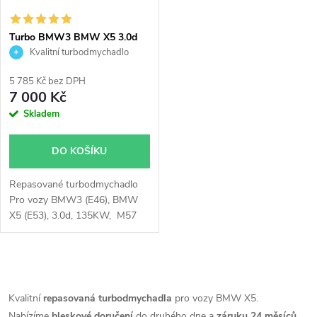
Turbo BMW3 BMW X5 3.0d
135KW Garrett 704361
Kvalitní turbodmychadlo
5 785 Kč bez DPH
7 000 Kč
Skladem
DO KOŠÍKU
Repasované turbodmychadlo
Pro vozy BMW3 (E46), BMW
X5 (E53), 3.0d, 135KW, M57
D30(306D1)
O
v
Kvalitní
repasovaná turbodmychadla
pro vozy BMW X5.
Nabízíme
bleskové doručení
do druhého dne a
záruku 24 měsíců
.