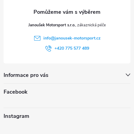
a
t
Janoušek Motorsport s.r.o.
í
info
@
janousek-motorsport.cz
+420 775 577 489
Informace pro vás
Facebook
Instagram