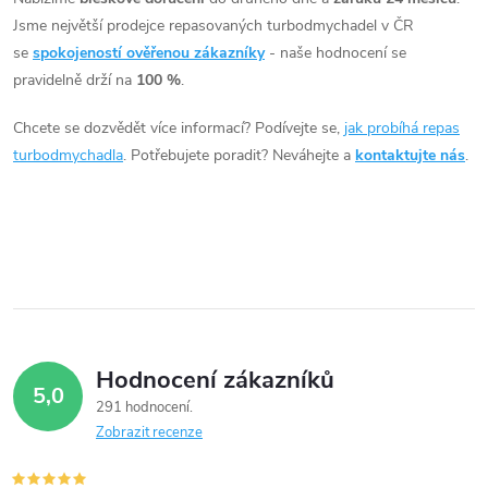
l
Jsme největší prodejce repasovaných turbodmychadel v ČR
á
se
spokojeností ověřenou zákazníky
- naše hodnocení se
pravidelně drží na
100 %
.
d
Chcete se dozvědět více informací? Podívejte se,
jak probíhá repas
a
turbodmychadla
. Potřebujete poradit? Neváhejte a
kontaktujte nás
.
c
í
p
r
v
Hodnocení zákazníků
5,0
k
291 hodnocení
Zobrazit recenze
y