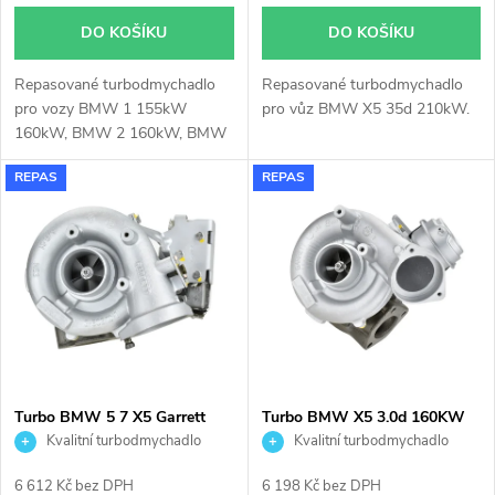
o
d
DO KOŠÍKU
DO KOŠÍKU
d
u
Repasované turbodmychadlo
Repasované turbodmychadlo
u
pro vozy BMW 1 155kW
pro vůz BMW X5 35d 210kW.
k
160kW, BMW 2 160kW, BMW
k
3 160kW, BMW 4 160kW,
REPAS
REPAS
BMW 5 155kW 160kW, BMW
t
X1 160kW, BMW X5 160kW
t
ů
ů
Turbo BMW 5 7 X5 Garrett
Turbo BMW X5 3.0d 160KW
742730
Garrett 753392
Kvalitní turbodmychadlo
Kvalitní turbodmychadlo
6 612 Kč bez DPH
6 198 Kč bez DPH