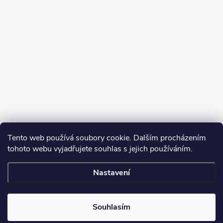
Tento web používá soubory cookie. Dalším procházením
tohoto webu vyjadřujete souhlas s jejich používáním.
Sledovat na Instagramu
Nastavení
Copyright 2026
Turbodmychadla Janoušek Motorsport s.r.o.
. Všechna
práva vyhrazena.
Upravit nastavení cookies
Souhlasím
Vytvořil Shoptet