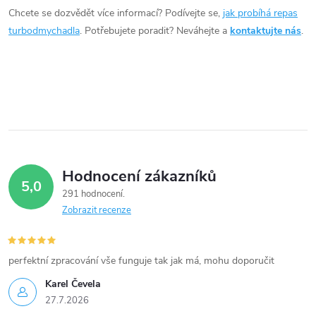
d
Chcete se dozvědět více informací? Podívejte se,
jak probíhá repas
a
turbodmychadla
. Potřebujete poradit? Neváhejte a
kontaktujte nás
.
c
í
p
r
v
Hodnocení zákazníků
5,0
k
291 hodnocení
Zobrazit recenze
y
v
perfektní zpracování vše funguje tak jak má, mohu doporučit
ý
Karel Čevela
27.7.2026
p