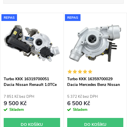
a
Nejlevnější
V
REPAS
REPAS
Nejdražší
z
ý
Nejprodávanější
e
p
Abecedně
n
i
í
s
p
Turbo KKK 16319700051
Turbo KKK 16359700029
Dacia Nissan Renault 1.0TCe
Dacia Mercedes Benz Nissan
p
1.0 LPG
Renault
r
7 851 Kč bez DPH
5 372 Kč bez DPH
r
9 500 Kč
6 500 Kč
o
Skladem
Skladem
o
d
DO KOŠÍKU
DO KOŠÍKU