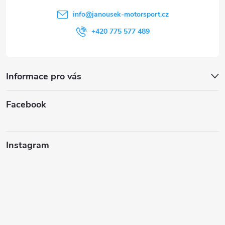
í
info
@
janousek-motorsport.cz
+420 775 577 489
Informace pro vás
Facebook
Instagram