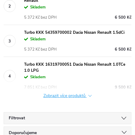
Renault
Skladem
5 372 Kč bez DPH
6 500 Kč
Turbo KKK 54359700002 Dacia Nissan Renault 1.5dCi
Skladem
5 372 Kč bez DPH
6 500 Kč
Turbo KKK 16319700051 Dacia Nissan Renault 1.0TCe
1.0 LPG
Skladem
7 851 Kč bez DPH
9 500 Kč
Zobrazit více produktů
Filtrovat
Ř
Doporučujeme