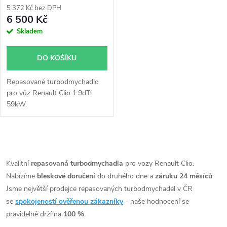
5 372 Kč bez DPH
6 500 Kč
Skladem
DO KOŠÍKU
Repasované turbodmychadlo
pro vůz Renault Clio 1.9dTi
59kW.
O
v
Kvalitní
repasovaná turbodmychadla
pro vozy Renault Clio.
Nabízíme
bleskové doručení
do druhého dne a
záruku 24 měsíců
.
l
Jsme největší prodejce repasovaných turbodmychadel v ČR
á
se
spokojeností ověřenou zákazníky
- naše hodnocení se
pravidelně drží na
100 %
.