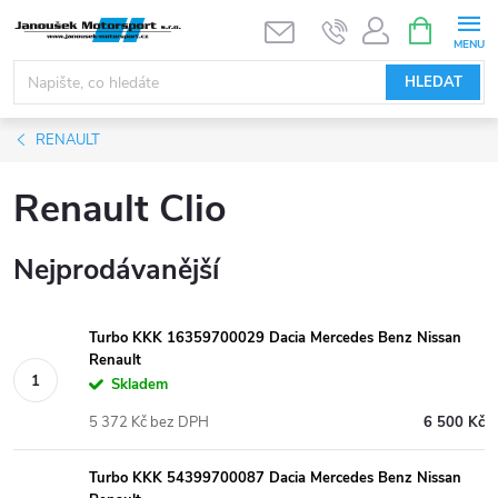
Přejít
NÁKUPNÍ
KOŠÍK
na
obsah
HLEDAT
RENAULT
Renault Clio
Nejprodávanější
Turbo KKK 16359700029 Dacia Mercedes Benz Nissan
Renault
Skladem
5 372 Kč bez DPH
6 500 Kč
Turbo KKK 54399700087 Dacia Mercedes Benz Nissan