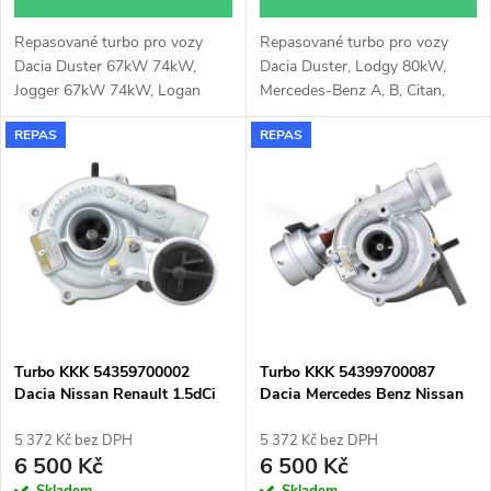
d
u
Repasované turbo pro vozy
Repasované turbo pro vozy
u
Dacia Duster 67kW 74kW,
Dacia Duster, Lodgy 80kW,
k
Jogger 67kW 74kW, Logan
Mercedes-Benz A, B, Citan,
k
74kW, Sandero 67kW 74kW,
CLA, GLA 66kW 80kW 81kW,
REPAS
REPAS
Nissan Micra 68kW 74kW,
Nissan NV200, Juke, Pulsar,
t
Renault Captur 67kW 74kW,
Qashqai 81kW, Renault Captur,
t
Clio 67kW 74kW
Clio, Fluence, Grand Scénic,
ů
Kadjar, Kangoo, Megane,
ů
Scénic, Talisman 66kW 70kW
81kW
Turbo KKK 54359700002
Turbo KKK 54399700087
Dacia Nissan Renault 1.5dCi
Dacia Mercedes Benz Nissan
Renault
5 372 Kč bez DPH
5 372 Kč bez DPH
6 500 Kč
6 500 Kč