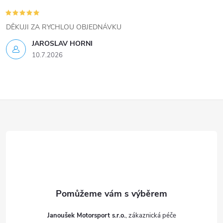
i
DĚKUJI ZA RYCHLOU OBJEDNÁVKU
s
JAROSLAV HORNI
u
10.7.2026
Z
á
p
a
t
Janoušek Motorsport s.r.o.