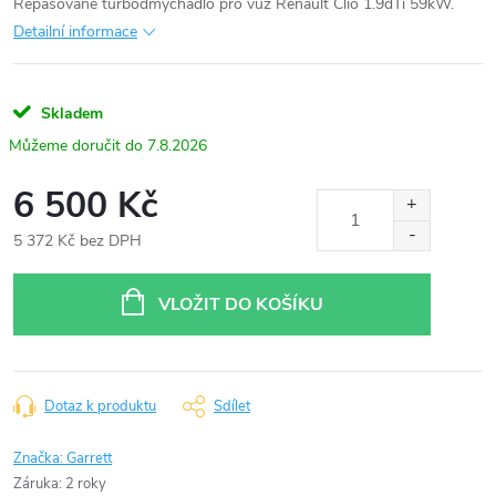
Repasované turbodmychadlo pro vůz Renault Clio 1.9dTi 59kW.
Detailní informace
Skladem
7.8.2026
6 500 Kč
5 372 Kč bez DPH
Měrná
cena:
VLOŽIT DO KOŠÍKU
Dotaz k produktu
Sdílet
Značka:
Garrett
Záruka
:
2 roky