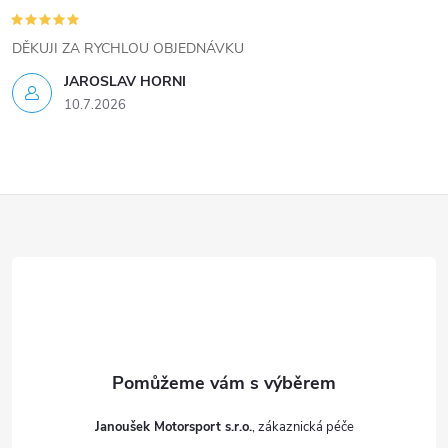
DĚKUJI ZA RYCHLOU OBJEDNÁVKU
JAROSLAV HORNI
10.7.2026
Z
á
p
a
t
Janoušek Motorsport s.r.o.