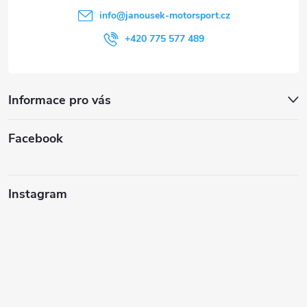
í
info
@
janousek-motorsport.cz
+420 775 577 489
Informace pro vás
Facebook
Instagram