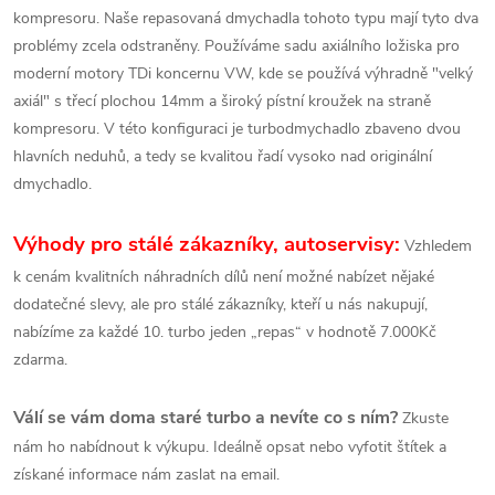
kompresoru. Naše repasovaná dmychadla tohoto typu mají tyto dva
problémy zcela odstraněny. Používáme sadu axiálního ložiska pro
moderní motory TDi koncernu VW, kde se používá výhradně "velký
axiál" s třecí plochou 14mm a široký pístní kroužek na straně
kompresoru. V této konfiguraci je turbodmychadlo zbaveno dvou
hlavních neduhů, a tedy se kvalitou řadí vysoko nad originální
dmychadlo.
Výhody pro stálé zákazníky, autoservisy:
Vzhledem
k cenám kvalitních náhradních dílů není možné nabízet nějaké
dodatečné slevy, ale pro stálé zákazníky, kteří u nás nakupují,
nabízíme za každé 10. turbo jeden „repas“ v hodnotě 7.000Kč
zdarma.
Válí se vám doma staré turbo a nevíte co s ním?
Zkuste
nám ho nabídnout k výkupu. Ideálně opsat nebo vyfotit štítek a
získané informace nám zaslat na email.