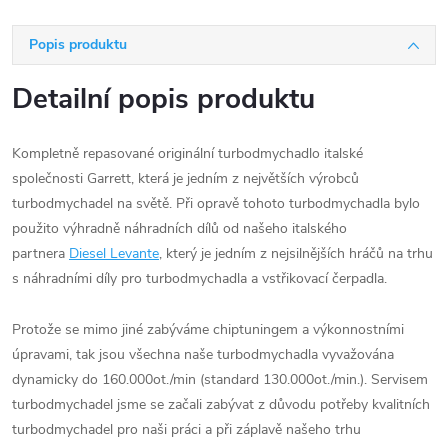
Popis produktu
Detailní popis produktu
Kompletně repasované originální turbodmychadlo italské
společnosti Garrett, která je jedním z největších výrobců
turbodmychadel na světě. Při opravě tohoto turbodmychadla bylo
použito výhradně náhradních dílů od našeho italského
partnera
Diesel Levante
, který je jedním z nejsilnějších hráčů na trhu
s náhradními díly pro turbodmychadla a vstřikovací čerpadla.
Protože se mimo jiné zabýváme chiptuningem a výkonnostními
úpravami, tak jsou všechna naše turbodmychadla vyvažována
dynamicky do 160.000ot./min (standard 130.000ot./min.). Servisem
turbodmychadel jsme se začali zabývat z důvodu potřeby kvalitních
turbodmychadel pro naši práci a při záplavě našeho trhu