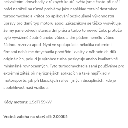
nekvalitními dmychadly z různých koutů světa jsme často při naší
práci naráželi na různé problémy jako například totální destrukce
turbodmychadla krátce po aplikování odzkoušené výkonnostní
úpravy pro daný typ motoru apod. Zákazníkovi se těžko vysvětluje,
že my jsme odvedli standardní práci a turbo to nevydrželo, protože
bylo vyvážené špatně anebo vůbec a tím pádem nemělo vůbec
žádnou rezervu apod. Nyní ve spolupráci s několika externími
firmami nabízíme dmychadla prvotřídní kvality z náhradních dílů
originálních, pokud je výrobce turba poskytuje anebo kvalitativně
minimálně rovnocenných. Tyto turbodmychadla sami používáme pro
extrémní zátěž při nejrůznějších aplikacích a také například v
motorsportu, jak při klasických rallye i jiných disciplínách, kde je
spolehlivost naší vizitkou.
Kódy motoru
: 1.9dTi 59kW
Vratná záloha na starý díl: 2.000Kč