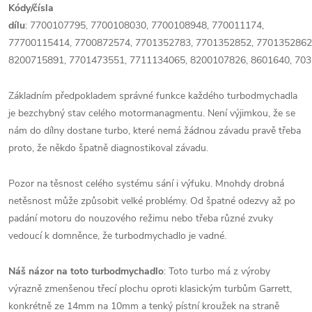
Kódy/čísla
dílu
:
7700107795,
7700108030,
7700108948,
770011174,
7
7700115414,
7700872574,
7701352783,
7701352852,
7701352862
8200715891,
7701473551,
7711134065,
8200107826,
8601640, 70
Základním předpokladem správné funkce každého turbodmychadla
je bezchybný stav celého motormanagmentu. Není výjimkou, že se
nám do dílny dostane turbo, které nemá žádnou závadu pravě třeba
proto, že někdo špatně diagnostikoval závadu.
Pozor na těsnost celého systému sání i výfuku. Mnohdy drobná
netěsnost může způsobit velké problémy. Od špatné odezvy až po
padání motoru do nouzového režimu nebo třeba různé zvuky
vedoucí k domněnce, že turbodmychadlo je vadné.
Náš názor na toto turbodmychadlo
: Toto turbo má z výroby
výrazně zmenšenou třecí plochu oproti klasickým turbům Garrett,
konkrétně ze 14mm na 10mm a tenký pístní kroužek na straně