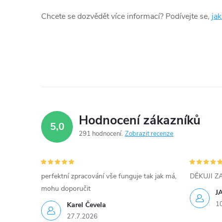
á
Chcete se dozvědět více informací? Podívejte se,
ja
d
a
c
í
p
Hodnocení zákazníků
5,0
r
291 hodnocení
Zobrazit recenze
v
k
perfektní zpracování vše funguje tak jak má,
DĚKUJI 
y
mohu doporučit
J
1
Karel Čevela
v
27.7.2026