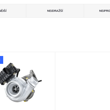
ĚJŠÍ
NEJDRAŽŠÍ
NEJPR
S