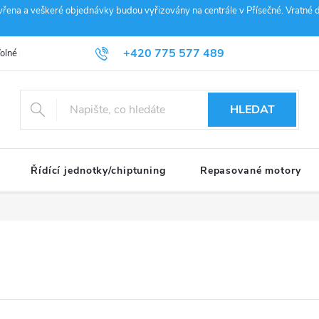
vřena a veškeré objednávky budou vyřizovány na centrále v Přísečné. Vratné d
+420 775 577 489
olné pozice
Obchodní podmínky
Reklamace
GDPR
Penz
info@janousek-motorsport.cz
HLEDAT
Řídící jednotky/chiptuning
Repasované motory