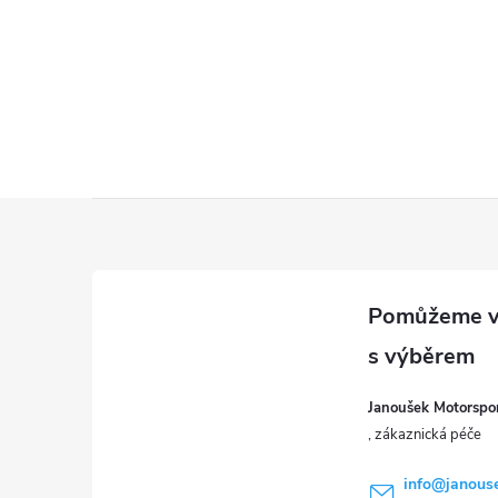
ý
p
i
s
u
Z
á
p
a
Janoušek Motorsport
t
info
@
janous