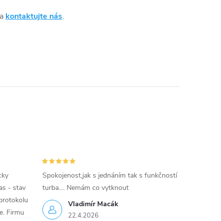
 a
kontaktujte nás
.
cky
Spokojenost,jak s jednáním tak s funkčností
as - stav
turba.... Nemám co vytknout
protokolu
Vladimír Macák
ce. Firmu
22.4.2026