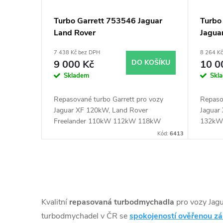
p
d
Turbo Garrett 753546 Jaguar
Turbo
Land Rover
Jagua
r
u
7 438 Kč bez DPH
8 264 K
o
k
9 000 Kč
DO KOŠÍKU
10 0
Skladem
Skl
d
t
Repasované turbo Garrett pro vozy
Repaso
u
Jaguar XF 120kW, Land Rover
Jaguar
ů
Freelander 110kW 112kW 118kW
132kW,
140W, Range Rover Evoque 110kW
Pace 1
k
Kód:
6413
Discov
Rover
t
Range 
O
ů
v
Kvalitní
repasovaná turbodmychadla
pro vozy Jag
l
turbodmychadel v ČR se
spokojeností ověřenou z