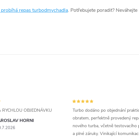
k probíhá repas turbodmychadla
. Potřebujete poradit? Neváhejte
ZA RYCHLOU OBJEDNÁVKU
Turbo dodáno po objednání prakti
obratem, perfektně provedený rep
AROSLAV HORNI
nového turba, včetně testovacího 
0.7.2026
a plné záruky. Vinikající komunika