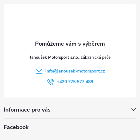
p
á
i
p
s
a
u
t
Janoušek Motorsport s.r.o.
í
info
@
janousek-motorsport.cz
+420 775 577 489
Informace pro vás
Facebook