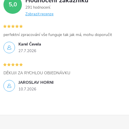
Hodnocení zákazníků
d
195kW, Sprinter 135kW
5,0
291 hodnocení
140kW
a
Zobrazit recenze
c
í
perfektní zpracování vše funguje tak jak má, mohu doporučit
Karel Čevela
p
27.7.2026
r
v
DĚKUJI ZA RYCHLOU OBJEDNÁVKU
k
JAROSLAV HORNI
10.7.2026
y
v
ý
Z