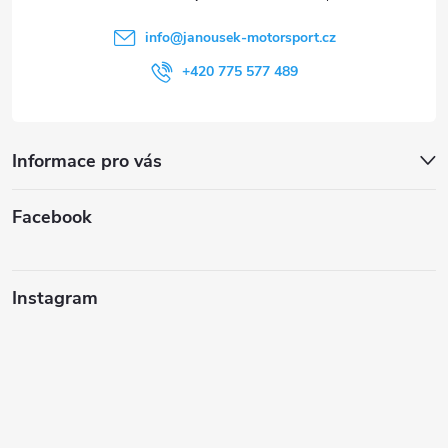
í
info
@
janousek-motorsport.cz
+420 775 577 489
Informace pro vás
Facebook
Instagram