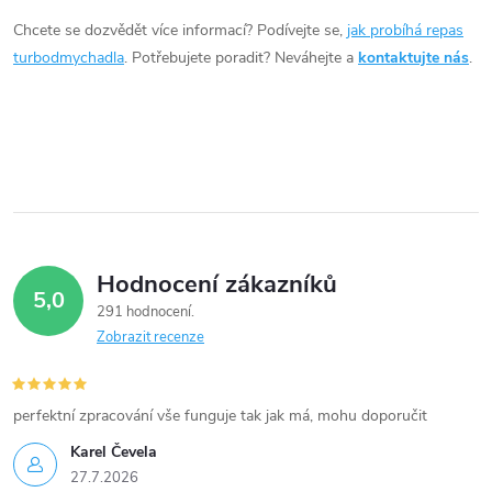
d
Chcete se dozvědět více informací? Podívejte se,
jak probíhá repas
a
turbodmychadla
. Potřebujete poradit? Neváhejte a
kontaktujte nás
.
c
í
p
r
v
Hodnocení zákazníků
5,0
k
291 hodnocení
Zobrazit recenze
y
v
perfektní zpracování vše funguje tak jak má, mohu doporučit
ý
Karel Čevela
27.7.2026