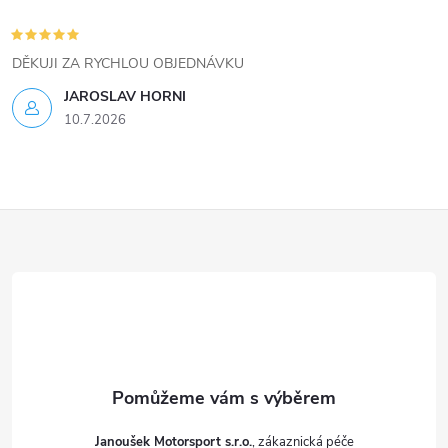
p
i
DĚKUJI ZA RYCHLOU OBJEDNÁVKU
s
JAROSLAV HORNI
u
10.7.2026
Z
á
p
a
t
Janoušek Motorsport s.r.o.