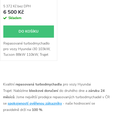
p
r
5 372 Kč bez DPH
r
6 500 Kč
o
Skladem
o
d
DO KOŠÍKU
d
u
Repasované turbodmychadlo
u
pro vozy Hyundai i30 103kW,
k
Tucson 88kW 110kW, Trajet
k
92kW, Sonata 110kW, Santa
Fe 92kW 107kW
t
t
O
ů
v
Kvalitní
repasovaná turbodmychadla
pro vozy Hyundai
ů
Trajet. Nabízíme
bleskové doručení
do druhého dne a
záruku 24
l
měsíců
. Jsme největší prodejce repasovaných turbodmychadel v ČR
á
se
spokojeností ověřenou zákazníky
- naše hodnocení se
pravidelně drží na
100 %
.