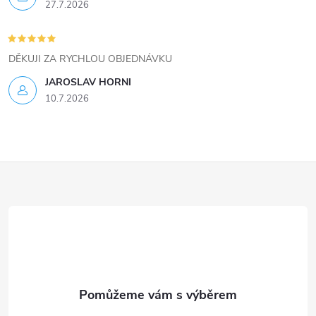
27.7.2026
p
i
DĚKUJI ZA RYCHLOU OBJEDNÁVKU
s
JAROSLAV HORNI
u
10.7.2026
Z
á
p
a