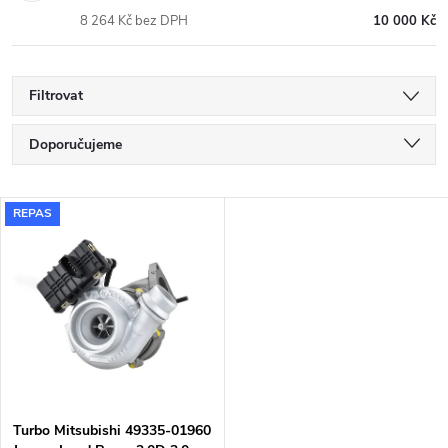
8 264 Kč bez DPH
10 000 Kč
Filtrovat
Ř
Doporučujeme
a
Nejlevnější
V
REPAS
Nejdražší
z
ý
Nejprodávanější
e
p
Abecedně
n
i
í
s
p
Turbo Mitsubishi 49335-01960