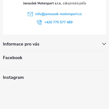
t
Janoušek Motorsport s.r.o.
í
info
@
janousek-motorsport.cz
+420 775 577 489
Informace pro vás
Facebook
Instagram