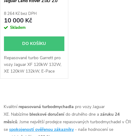
Jaguar Land Rover 2.0D 2.0
p
TD4
r
8 264 Kč bez DPH
r
10 000 Kč
o
Skladem
o
d
DO KOŠÍKU
d
u
Repasované turbo Garrett pro
u
vozy Jaguar XF 120kW 132W,
k
XE 120kW 132kW, E-Pace
k
110kW 132kW, F-Pace 120kW
132kW, Land Rover Discovery
t
110kW 132kW, Range Rover
t
O
Evoque 110kW 120kW 132kW,
ů
Range Rover Velar 132kW
v
Kvalitní
repasovaná turbodmychadla
pro vozy Jaguar
ů
177kW
XE. Nabízíme
bleskové doručení
do druhého dne a
záruku 24
l
měsíců
. Jsme největší prodejce repasovaných turbodmychadel v ČR
á
se
spokojeností ověřenou zákazníky
- naše hodnocení se