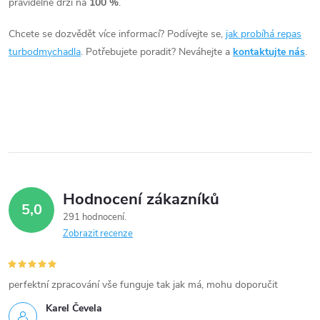
pravidelně drží na
100 %
.
d
Chcete se dozvědět více informací? Podívejte se,
jak probíhá repas
a
turbodmychadla
. Potřebujete poradit? Neváhejte a
kontaktujte nás
.
c
í
p
r
v
Hodnocení zákazníků
5,0
k
291 hodnocení
Zobrazit recenze
y
v
perfektní zpracování vše funguje tak jak má, mohu doporučit
ý
Karel Čevela