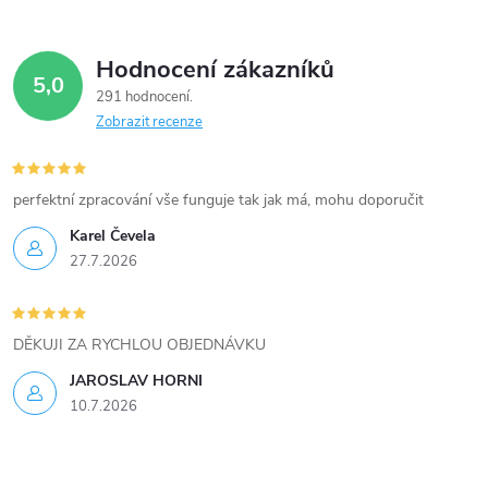
y
Hodnocení zákazníků
v
5,0
291 hodnocení
ý
Zobrazit recenze
p
i
perfektní zpracování vše funguje tak jak má, mohu doporučit
Karel Čevela
s
27.7.2026
u
DĚKUJI ZA RYCHLOU OBJEDNÁVKU
JAROSLAV HORNI
10.7.2026