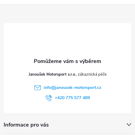
Z
á
p
a
t
Janoušek Motorsport s.r.o.
í
info
@
janousek-motorsport.cz
+420 775 577 489
Informace pro vás