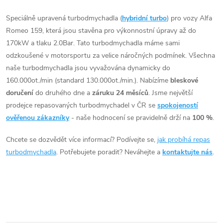
t
O
Romeo 159 1.9JTD 81kW.
ů
v
Speciálně upravená turbodmychadla (
hybridní turbo
) pro vozy Alfa
ů
Romeo 159, která jsou stavěna pro výkonnostní úpravy až do
l
170kW a tlaku 2.0Bar. Tato turbodmychadla máme sami
á
odzkoušené v motorsportu za velice náročných podmínek. Všechna
naše turbodmychadla jsou vyvažována dynamicky do
d
160.000ot./min (standard 130.000ot./min.). Nabízíme
bleskové
doručení
do druhého dne a
záruku 24 měsíců
. Jsme největší
a
prodejce repasovaných turbodmychadel v ČR se
spokojeností
c
ověřenou zákazníky
- naše hodnocení se pravidelně drží na
100 %
.
í
Chcete se dozvědět více informací? Podívejte se,
jak probíhá repas
turbodmychadla
. Potřebujete poradit? Neváhejte a
kontaktujte nás
.
p
r
v
k