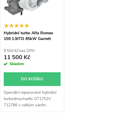
p
n
i
í
s
p
Hybridní turbo Alfa Romeo
159 1.9JTD 85kW Garrett
p
GT1752V
r
9 504 Kč bez DPH
r
11 500 Kč
o
Skladem
o
d
DO KOŠÍKU
d
u
Speciální repasované hybridní
u
turbodmychadlo GT1752V
k
712766 s velkým sáním.
k
Vhodné zejména k
výkonnostním úpravám jako
t
např. chiptuning. Pro vůz Alfa