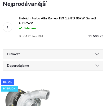
Nejprodávanější
Hybridní turbo Alfa Romeo 159 1.9JTD 85kW Garrett
GT1752V
Skladem
9 504 Kč bez DPH
11 500 Kč
Filtrovat
Ř
Doporučujeme
a
Nejlevnější
V
REPAS
Nejdražší
z
HYBRIDNÍ
ý
Nejprodávanější
e
Abecedně