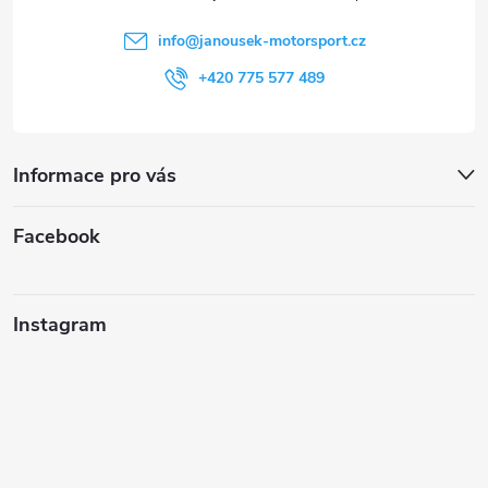
í
info
@
janousek-motorsport.cz
+420 775 577 489
Informace pro vás
Facebook
Instagram