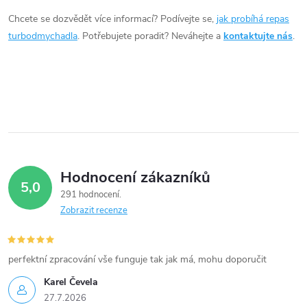
d
Chcete se dozvědět více informací? Podívejte se,
jak probíhá repas
a
turbodmychadla
. Potřebujete poradit? Neváhejte a
kontaktujte nás
.
c
í
p
r
v
Hodnocení zákazníků
5,0
k
291 hodnocení
Zobrazit recenze
y
v
perfektní zpracování vše funguje tak jak má, mohu doporučit
ý
Karel Čevela
27.7.2026