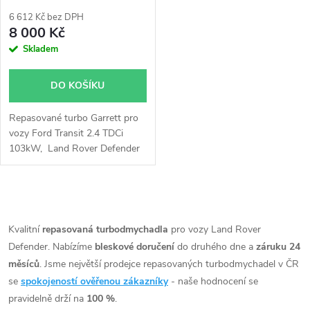
p
r
6 612 Kč bez DPH
r
8 000 Kč
o
Skladem
o
d
DO KOŠÍKU
d
u
Repasované turbo Garrett pro
u
vozy Ford Transit 2.4 TDCi
k
103kW, Land Rover Defender
k
2.4 TD4 90kW
t
t
O
ů
v
Kvalitní
repasovaná turbodmychadla
pro vozy Land Rover
ů
Defender. Nabízíme
bleskové doručení
do druhého dne a
záruku 24
l
měsíců
. Jsme největší prodejce repasovaných turbodmychadel v ČR
á
se
spokojeností ověřenou zákazníky
- naše hodnocení se
pravidelně drží na
100 %
.