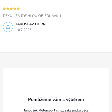
p
i
DĚKUJI ZA RYCHLOU OBJEDNÁVKU
s
JAROSLAV HORNI
u
10.7.2026
Z
á
p
a
t
Janoušek Motorsport s.r.o.