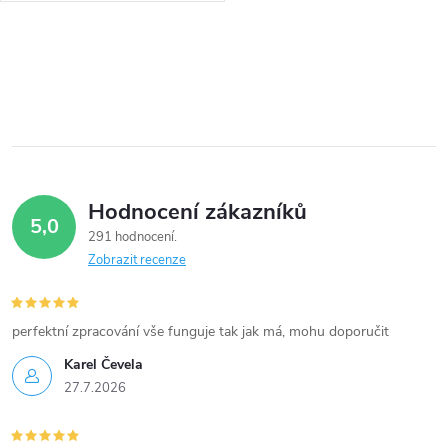
O
v
l
á
Hodnocení zákazníků
d
5,0
291 hodnocení
a
Zobrazit recenze
c
í
perfektní zpracování vše funguje tak jak má, mohu doporučit
Karel Čevela
p
27.7.2026
r