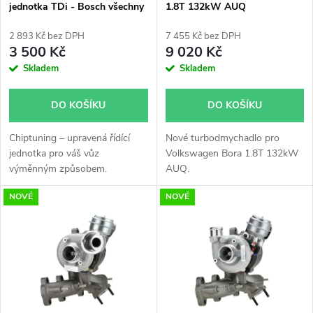
p
jednotka TDi - Bosch všechny
1.8T 132kW AUQ
p
typy skladem
53039700052
r
2 893 Kč bez DPH
7 455 Kč bez DPH
r
3 500 Kč
9 020 Kč
o
Skladem
Skladem
o
d
DO KOŠÍKU
DO KOŠÍKU
d
u
Chiptuning – upravená řídící
Nové turbodmychadlo pro
u
jednotka pro váš vůz
Volkswagen Bora 1.8T 132kW
k
výměnným způsobem.
AUQ.
k
NOVÉ
NOVÉ
t
t
ů
ů