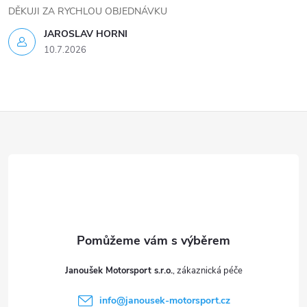
v
DĚKUJI ZA RYCHLOU OBJEDNÁVKU
k
JAROSLAV HORNI
10.7.2026
y
v
ý
Z
p
á
i
p
s
a
u
t
Janoušek Motorsport s.r.o.
í
info
@
janousek-motorsport.cz