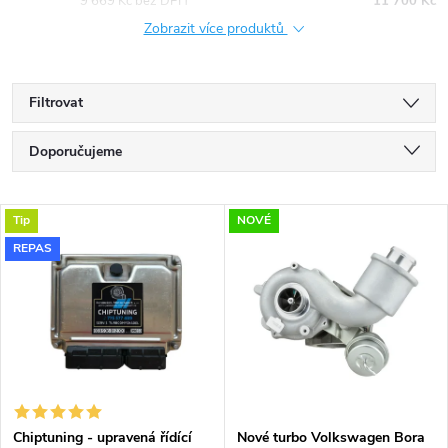
9 669 Kč bez DPH
11 700 Kč
Zobrazit více produktů
Filtrovat
Ř
Doporučujeme
a
Nejlevnější
V
Tip
NOVÉ
Nejdražší
z
REPAS
ý
Nejprodávanější
e
p
Abecedně
n
i
í
s
Chiptuning - upravená řídící
Nové turbo Volkswagen Bora