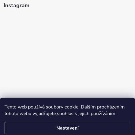
Instagram
Tento web používá soubory cookie. Dalším procházením
tohoto webu vyjadřujete souhlas s jejich používáním.
Sledovat na Instagramu
Nastavení
Copyright 2026
Turbodmychadla Janoušek Motorsport s.r.o.
. Všechna