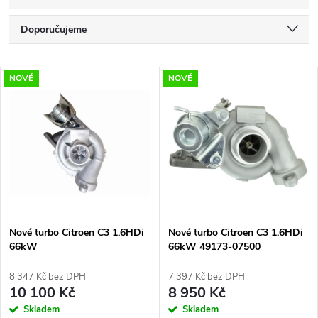
Ř
Doporučujeme
a
Nejlevnější
V
NOVÉ
NOVÉ
Nejdražší
z
ý
Nejprodávanější
e
p
Abecedně
n
i
í
s
p
Nové turbo Citroen C3 1.6HDi
Nové turbo Citroen C3 1.6HDi
66kW
66kW 49173-07500
p
r
8 347 Kč bez DPH
7 397 Kč bez DPH
r
10 100 Kč
8 950 Kč
o
Skladem
Skladem