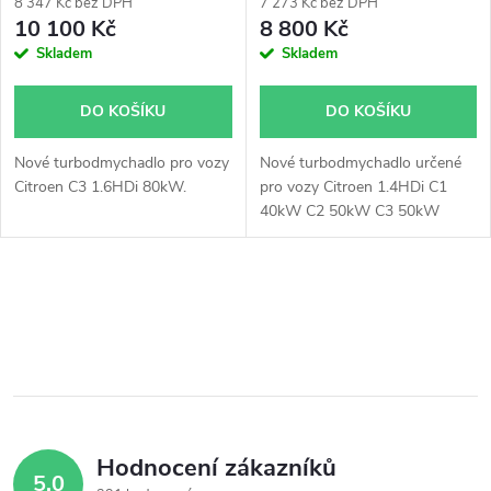
8 347 Kč bez DPH
7 273 Kč bez DPH
10 100 Kč
8 800 Kč
Skladem
Skladem
DO KOŠÍKU
DO KOŠÍKU
Nové turbodmychadlo pro vozy
Nové turbodmychadlo určené
Citroen C3 1.6HDi 80kW.
pro vozy Citroen 1.4HDi C1
40kW C2 50kW C3 50kW
Xsara 50kW, Ford Fiesta
Fusion 1.4TDCi 50kW, Mazda 2
1.4CD 50kW, Peugeot 1007
O
107 206 207 307 1.4HDi 40kW
50kW 51kW.
v
l
á
Hodnocení zákazníků
d
5,0