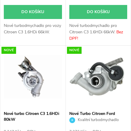
o
d
DO KOŠÍKU
DO KOŠÍKU
d
u
Nové turbodmychadlo pro vozy
Nové turbodmychadlo pro
u
Citroen C3 1.6HDi 66kW.
Citroen C3 1.6HDi 66kW.
Bez
k
DPF!
k
NOVÉ
NOVÉ
t
t
ů
ů
Nové turbo Citroen C3 1.6HDi
Nové Turbo Citroen Ford
80kW
Mazda Peugeot 1.4HDi
Kvalitní turbodmychadlo
1.4TDCi KKK 54359700001