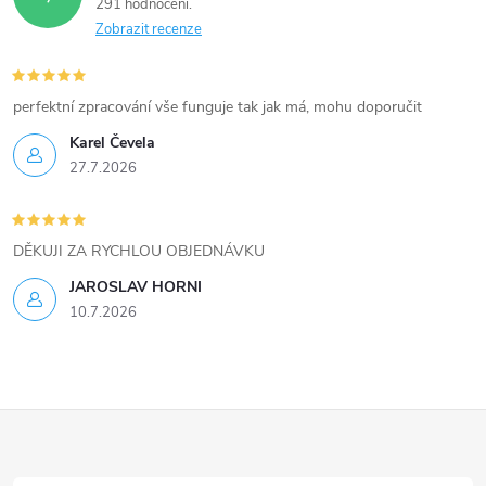
291 hodnocení
a
Zobrazit recenze
c
í
perfektní zpracování vše funguje tak jak má, mohu doporučit
Karel Čevela
p
27.7.2026
r
v
DĚKUJI ZA RYCHLOU OBJEDNÁVKU
k
JAROSLAV HORNI
10.7.2026
y
v
ý
Z
p