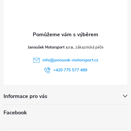
á
i
p
s
a
u
t
Janoušek Motorsport s.r.o.
í
info
@
janousek-motorsport.cz
+420 775 577 489
Informace pro vás
Facebook