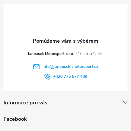
p
á
i
p
s
a
u
t
Janoušek Motorsport s.r.o.
í
info
@
janousek-motorsport.cz
+420 775 577 489
Informace pro vás
Facebook