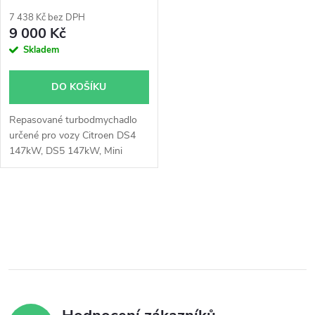
p
r
7 438 Kč bez DPH
r
9 000 Kč
o
Skladem
o
d
DO KOŠÍKU
d
u
Repasované turbodmychadlo
u
určené pro vozy Citroen DS4
k
147kW, DS5 147kW, Mini
k
Cooper S 120kW 128kW
135kW 141kW 147kW,
t
Countryman 90kW 120kW
t
O
135kW 140kW 147kW 160kW,
ů
Mini 120kW 128kW 135kW
v
ů
147kW, Peugeot 308 CC
l
147kW, 308 147kW
á