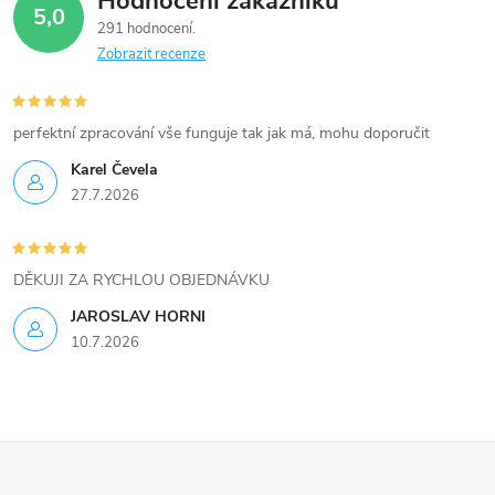
Hodnocení zákazníků
d
5,0
291 hodnocení
a
Zobrazit recenze
c
í
perfektní zpracování vše funguje tak jak má, mohu doporučit
Karel Čevela
p
27.7.2026
r
v
DĚKUJI ZA RYCHLOU OBJEDNÁVKU
k
JAROSLAV HORNI
10.7.2026
y
v
ý
Z