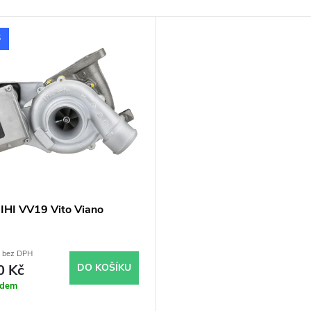
S
 IHI VV19 Vito Viano
č bez DPH
0 Kč
DO KOŠÍKU
adem