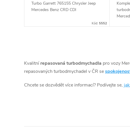
t
Turbo Garrett 765155 Chrysler Jeep
Komple
u
Mercedes Benz CRD CDI
turbod
ů
Merced
Vito 
k
Kód:
5552
t
O
ů
v
Kvalitní
repasovaná turbodmychadla
pro vozy Mer
l
repasovaných turbodmychadel v ČR se
spokojenos
á
Chcete se dozvědět více informací? Podívejte se,
ja
d
a
c
í