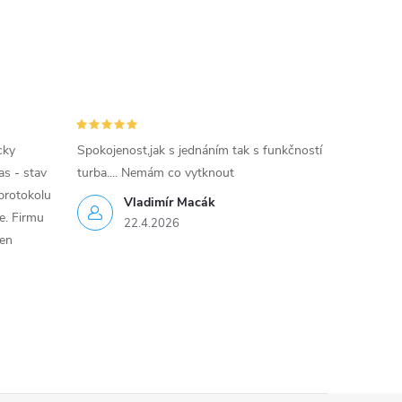
cky
Spokojenost,jak s jednáním tak s funkčností
as - stav
turba.... Nemám co vytknout
protokolu
Vladimír Macák
ce. Firmu
22.4.2026
jen