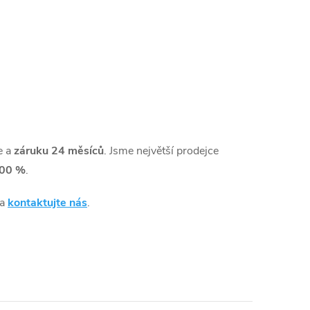
e a
záruku 24 měsíců
. Jsme největší prodejce
00 %
.
 a
kontaktujte nás
.