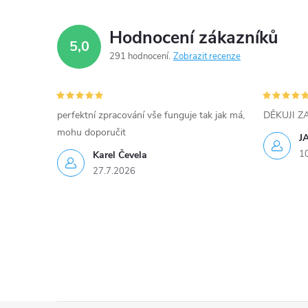
p
Hodnocení zákazníků
5,0
r
291 hodnocení
Zobrazit recenze
v
k
perfektní zpracování vše funguje tak jak má,
DĚKUJI 
y
mohu doporučit
J
1
Karel Čevela
v
27.7.2026
ý
p
i
s
u