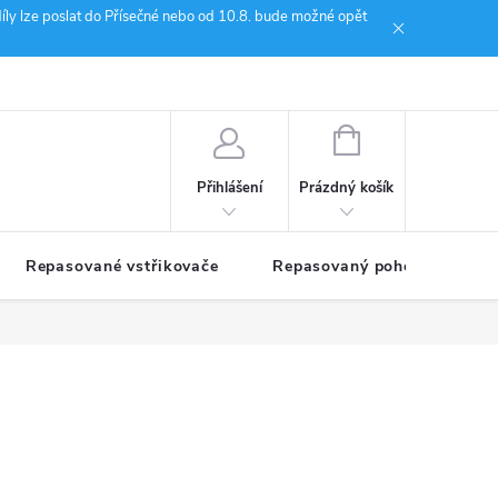
íly lze poslat do Přísečné nebo od 10.8. bude možné opět
ion Janoušek Motorsport Český Krumlov
NÁKUPNÍ
KOŠÍK
Prázdný košík
Přihlášení
Repasované vstřikovače
Repasovaný pohon TDM