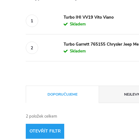
Turbo IHI VV19 Vito Viano
Skladem
Turbo Garrett 765155 Chrysler Jeep M
Skladem
Ř
DOPORUČUJEME
NEJLEVN
a
2
položek celkem
z
OTEVŘÍT FILTR