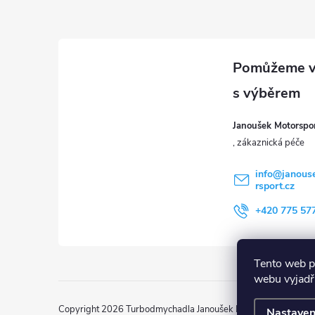
Z
á
p
a
Janoušek Motorsport
t
í
info
@
janous
rsport.cz
+420 775 57
Tento web p
webu vyjadřu
Copyright 2026
Turbodmychadla Janoušek Motorsport s.r.o.
. 
Nastaven