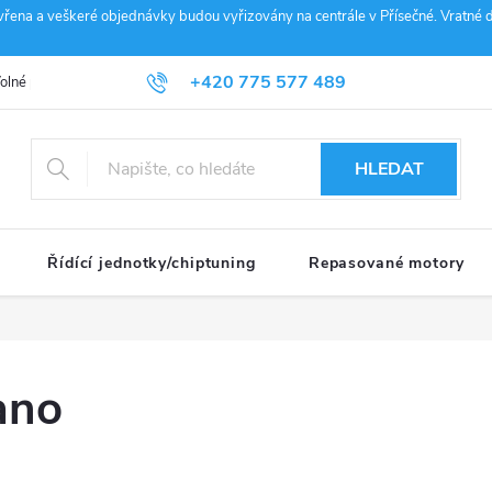
vřena a veškeré objednávky budou vyřizovány na centrále v Přísečné. Vratné d
+420 775 577 489
olné pozice
Obchodní podmínky
Reklamace
GDPR
Penz
info@janousek-motorsport.cz
HLEDAT
Řídící jednotky/chiptuning
Repasované motory
ano