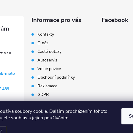
Informace pro vás
Facebook
Kontakty
O nás
Časté dotazy
 s.r.o.
Autoservis
Volné pozice
ek-moto
Obchodní podmínky
Reklamace
7 489
GDPR
Penzion Janoušek
Motorsport Český Krumlov
oužívá soubory cookie. Dalším procházením tohoto
S
jete souhlas s jejich používáním.
Všechna práva vyhrazena.
Upravit nastavení cookies
í