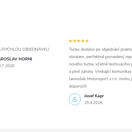
ZA RYCHLOU OBJEDNÁVKU
Turbo dodáno po objednání prakti
obratem, perfektně provedený rep
AROSLAV HORNI
nového turba, včetně testovacího 
0.7.2026
a plné záruky. Vinikající komunika
Janoušek Motorsport s.r.o. mohu 
doporučit.
Josef Kapr
25.4.2026