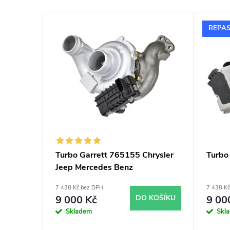
e
V
n
REPA
ý
í
p
p
i
r
s
o
p
d
Turbo Garrett 765155 Chrysler
Turbo
Jeep Mercedes Benz
r
u
7 438 Kč bez DPH
7 438 K
o
k
9 000 Kč
DO KOŠÍKU
9 00
Skladem
Skl
d