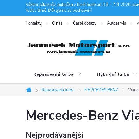
Přejít
Vážení zákazníci, pobočka v Brně bude od 3.8. - 7.8. 2026 uza
řešit v Brně. Děkujeme za pochopení.
na
obsah
Kontakty
O nás
Časté dotazy
Autoservis
V
Repasovaná turba
Hybridní turba
Repasovaná turba
MERCEDES BENZ
Viano
Domů
Mercedes-Benz Vi
Nejprodávanější