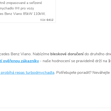
tně zrepasované a seřízené
mychadlo IHI pro vozy
es Benz Viano 85kW 110kW,
70kW 85kW 110kW 165kW
Kód:
6412
cedes Benz Viano. Nabízíme
bleskové doručení
do druhého dn
tí ověřenou zákazníky
- naše hodnocení se pravidelně drží na
1
k probíhá repas turbodmychadla
. Potřebujete poradit? Neváhejte