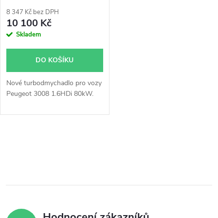
p
r
8 347 Kč bez DPH
r
10 100 Kč
o
Skladem
o
d
DO KOŠÍKU
d
u
Nové turbodmychadlo pro vozy
u
Peugeot 3008 1.6HDi 80kW.
k
k
t
O
t
ů
v
ů
l
á
Hodnocení zákazníků