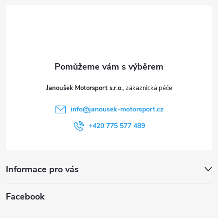
á
i
p
s
a
u
t
Janoušek Motorsport s.r.o.
í
info
@
janousek-motorsport.cz
+420 775 577 489
Informace pro vás
Facebook