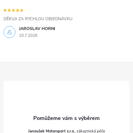
p
i
DĚKUJI ZA RYCHLOU OBJEDNÁVKU
s
JAROSLAV HORNI
u
10.7.2026
Z
á
p
a
t
Janoušek Motorsport s.r.o.