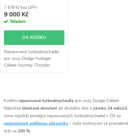
p
r
7 438 Kč bez DPH
r
9 000 Kč
o
Skladem
o
d
DO KOŠÍKU
d
u
Repasované turbodmychadlo
u
pro vozy Dodge Avenger
k
Caliber Journey, Chrysler
k
Sebring, Jeep Compass Patriot,
Mitsubishi Grandis Lancer
t
Outlander 103kW
t
O
ů
v
Kvalitní
repasovaná turbodmychadla
pro vozy Dodge Caliber.
ů
Nabízíme
bleskové doručení
do druhého dne a
záruku 24 měsíců
.
l
Jsme největší prodejce repasovaných turbodmychadel v ČR se
á
spokojeností ověřenou zákazníky
- naše hodnocení se pravidelně
drží na
100 %
.