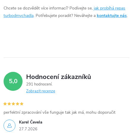
d
Chcete se dozvědět více informací? Podívejte se,
jak probíhá repas
a
turbodmychadla
. Potřebujete poradit? Neváhejte a
kontaktujte nás
.
c
í
p
r
v
Hodnocení zákazníků
5,0
k
291 hodnocení
Zobrazit recenze
y
v
perfektní zpracování vše funguje tak jak má, mohu doporučit
ý
Karel Čevela
27.7.2026