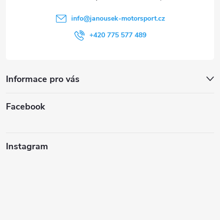
í
info
@
janousek-motorsport.cz
+420 775 577 489
Informace pro vás
Facebook
Instagram