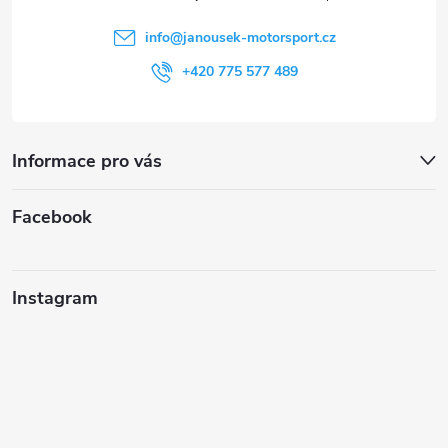
í
info
@
janousek-motorsport.cz
+420 775 577 489
Informace pro vás
Facebook
Instagram