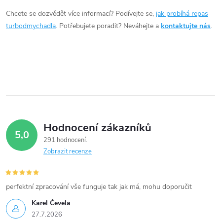
d
Chcete se dozvědět více informací? Podívejte se,
jak probíhá repas
a
turbodmychadla
. Potřebujete poradit? Neváhejte a
kontaktujte nás
.
c
í
p
r
v
Hodnocení zákazníků
5,0
k
291 hodnocení
Zobrazit recenze
y
v
perfektní zpracování vše funguje tak jak má, mohu doporučit
ý
Karel Čevela
27.7.2026