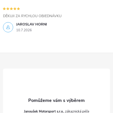
p
i
DĚKUJI ZA RYCHLOU OBJEDNÁVKU
s
JAROSLAV HORNI
u
10.7.2026
Z
á
p
a
t
Janoušek Motorsport s.r.o.