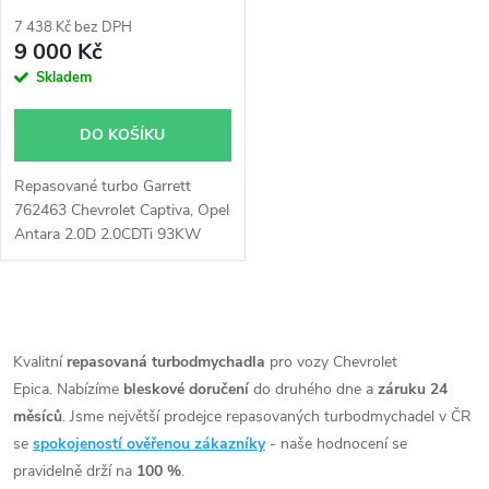
p
r
7 438 Kč bez DPH
r
9 000 Kč
o
Skladem
o
d
DO KOŠÍKU
d
u
Repasované turbo Garrett
u
762463 Chevrolet Captiva, Opel
k
Antara 2.0D 2.0CDTi 93KW
k
110KW
t
t
O
ů
v
Kvalitní
repasovaná turbodmychadla
pro vozy Chevrolet
ů
Epica. Nabízíme
bleskové doručení
do druhého dne a
záruku 24
l
měsíců
. Jsme největší prodejce repasovaných turbodmychadel v ČR
á
se
spokojeností ověřenou zákazníky
- naše hodnocení se
pravidelně drží na
100 %
.