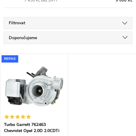
7 438 Kč bez DPH
9 000 Kč
Filtrovat
Ř
Doporučujeme
a
Nejlevnější
V
REPAS
Nejdražší
z
ý
Nejprodávanější
e
p
Abecedně
n
i
í
s
p
Turbo Garrett 762463
Chevrolet Opel 2.0D 2.0CDTi