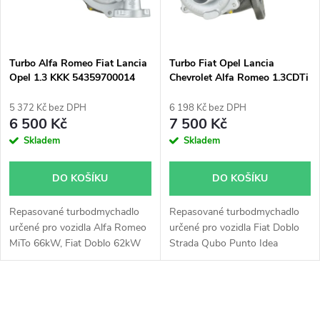
n
i
í
s
p
Turbo Alfa Romeo Fiat Lancia
Turbo Fiat Opel Lancia
Opel 1.3 KKK 54359700014
Chevrolet Alfa Romeo 1.3CDTi
p
1.3D KKK 54359700027
r
5 372 Kč bez DPH
6 198 Kč bez DPH
r
6 500 Kč
7 500 Kč
o
Skladem
Skladem
o
d
DO KOŠÍKU
DO KOŠÍKU
d
u
Repasované turbodmychadlo
Repasované turbodmychadlo
u
určené pro vozidla Alfa Romeo
určené pro vozidla Fiat Doblo
k
MiTo 66kW, Fiat Doblo 62kW
Strada Qubo Punto Idea
k
66kW, Grande Punto 66kW,
Fiorino, Alfa Romeo MiTo,
Idea 66kW, Linea 63kW 66kW
Lancia Musa, Opel Meriva
t
70kW, Punto EVO 62kW
Corsa Combo Astra, Chevrolet
t
O
66kW, Strada 62kW, Lancia
Aveo s 55kW, 66kW, 70kW