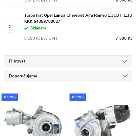
5 372 Kč bez DPH
6 500 Kč
Turbo Fiat Opel Lancia Chevrolet Alfa Romeo 1.3CDTi 1.3D
KKK 54359700027
Skladem
6 198 Kč bez DPH
7 500 Kč
Filtrovat
Ř
Doporučujeme
a
Nejlevnější
V
REPAS
REPAS
Nejdražší
z
ý
Nejprodávanější
e
p
Abecedně