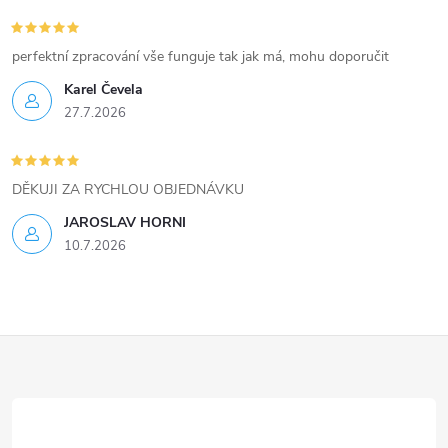
y
v
perfektní zpracování vše funguje tak jak má, mohu doporučit
ý
Karel Čevela
27.7.2026
p
i
DĚKUJI ZA RYCHLOU OBJEDNÁVKU
s
JAROSLAV HORNI
u
10.7.2026
Z
á