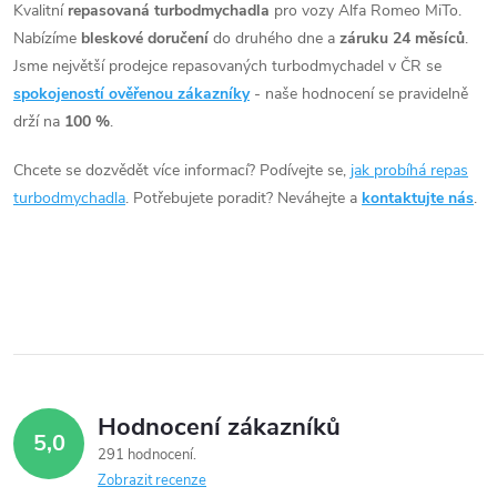
ů
Musa 66kW 70kW, Ypsilon
v
Kvalitní
repasovaná turbodmychadla
pro vozy Alfa Romeo MiTo.
ů
66kW 70kW, Opel Astra H
Nabízíme
bleskové doručení
do druhého dne a
záruku 24 měsíců
.
l
66kW, Corsa D 66kW
Jsme největší prodejce repasovaných turbodmychadel v ČR se
á
spokojeností ověřenou zákazníky
- naše hodnocení se pravidelně
drží na
100 %
.
d
Chcete se dozvědět více informací? Podívejte se,
jak probíhá repas
a
turbodmychadla
. Potřebujete poradit? Neváhejte a
kontaktujte nás
.
c
í
p
r
v
Hodnocení zákazníků
5,0
k
291 hodnocení
Zobrazit recenze