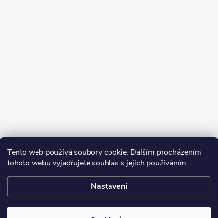
Tento web používá soubory cookie. Dalším procházením
tohoto webu vyjadřujete souhlas s jejich používáním.
Sledovat na Instagramu
Nastavení
Copyright 2026
Turbodmychadla Janoušek Motorsport s.r.o.
. Všechna
práva vyhrazena.
Upravit nastavení cookies