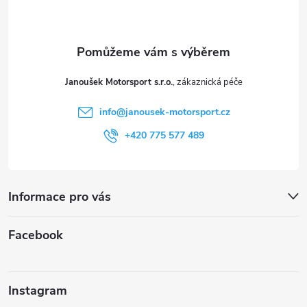
p
a
t
Janoušek Motorsport s.r.o.
í
info
@
janousek-motorsport.cz
+420 775 577 489
Informace pro vás
Facebook
Instagram