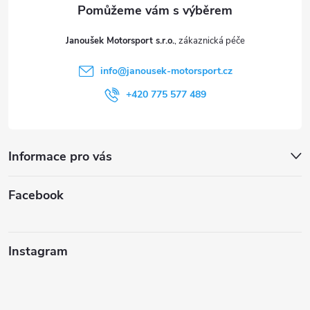
t
Janoušek Motorsport s.r.o.
í
info
@
janousek-motorsport.cz
+420 775 577 489
Informace pro vás
Facebook
Instagram