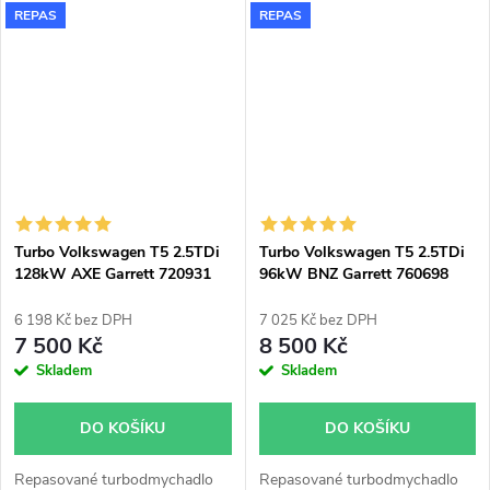
REPAS
REPAS
s kody AXB a AXC.
Turbo Volkswagen T5 2.5TDi
Turbo Volkswagen T5 2.5TDi
128kW AXE Garrett 720931
96kW BNZ Garrett 760698
6 198 Kč bez DPH
7 025 Kč bez DPH
7 500 Kč
8 500 Kč
Skladem
Skladem
DO KOŠÍKU
DO KOŠÍKU
Repasované turbodmychadlo
Repasované turbodmychadlo