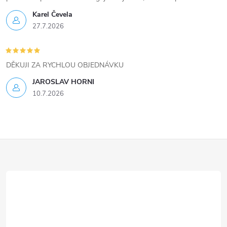
ý
Karel Čevela
27.7.2026
p
i
DĚKUJI ZA RYCHLOU OBJEDNÁVKU
s
JAROSLAV HORNI
u
10.7.2026
Z
á
p
a