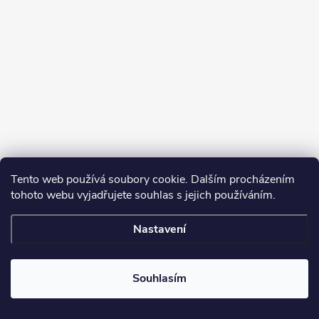
Tento web používá soubory cookie. Dalším procházením
tohoto webu vyjadřujete souhlas s jejich používáním.
Sledovat na Instagramu
Nastavení
Copyright 2026
Turbodmychadla Janoušek Motorsport s.r.o.
. Všechna
práva vyhrazena.
Upravit nastavení cookies
Souhlasím
Vytvořil Shoptet