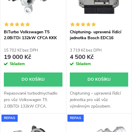
n
i
í
s
p
BiTurbo Volkswagen T5
Chiptuning- upravená řídící
2.0BiTDi 132kW CFCA KKK
jednotka Bosch EDC16
p
10009700098
r
15 702 Kč bez DPH
3 719 Kč bez DPH
r
19 000 Kč
4 500 Kč
o
Skladem
Skladem
o
d
DO KOŠÍKU
DO KOŠÍKU
d
u
Repasované turbodmychadlo
Chiptuning – upravená řídící
u
pro vůz Volkswagen T5
jednotka pro váš vůz
k
2.0BiTDi 132kW CFCA.
výměnným způsobem.
k
REPAS
REPAS
t