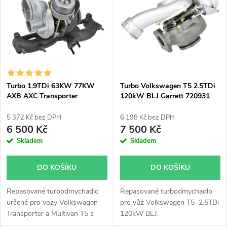
t
ů
ů
Turbo 1.9TDi 63KW 77KW
Turbo Volkswagen T5 2.5TDi
AXB AXC Transporter
120kW BLJ Garrett 720931
Multivan T5 KKK
54399700020
5 372 Kč bez DPH
6 198 Kč bez DPH
6 500 Kč
7 500 Kč
Skladem
Skladem
DO KOŠÍKU
DO KOŠÍKU
Repasované turbodmychadlo
Repasované turbodmychadlo
určené pro vozy Volkswagen
pro vůz Volkswagen T5 2.5TDi
Transporter a Multivan T5 s
120kW BLJ.
motory 1.9TDi 63KW a 77KW