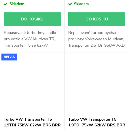
Skladem
Skladem
DO KOŠÍKU
DO KOŠÍKU
Repasované turbodmychadlo
Repasované turbodmychadlo
pro vozidla VW Multivan T5,
pro vozy Volkswagen Multivan,
Transporter T5 se 62kW,
Transporter 2.5TDi 96kW AXD
75kW, 84kW, 100, 103kW a
REPAS
VW Multivan T6, Transporter
T6 se 62kW, 75kW, 103kW
Turbo VW Transporter T5
Turbo VW Transporter T5
1.9TDi 75kW 62kW BRS BRR
1.9TDi 75kW 62kW BRS BRR