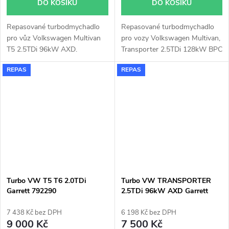
DO KOŠÍKU
DO KOŠÍKU
Repasované turbodmychadlo
Repasované turbodmychadlo
pro vůz Volkswagen Multivan
pro vozy Volkswagen Multivan,
T5 2.5TDi 96kW AXD.
Transporter 2.5TDi 128kW BPC
REPAS
REPAS
Turbo VW T5 T6 2.0TDi
Turbo VW TRANSPORTER
Garrett 792290
2.5TDi 96kW AXD Garrett
729325
7 438 Kč bez DPH
6 198 Kč bez DPH
9 000 Kč
7 500 Kč