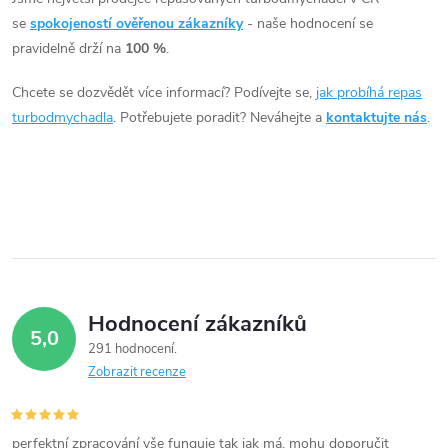
á
se
spokojeností ověřenou zákazníky
- naše hodnocení se
pravidelně drží na
100 %
.
d
Chcete se dozvědět více informací? Podívejte se,
jak probíhá repas
a
turbodmychadla
. Potřebujete poradit? Neváhejte a
kontaktujte nás
.
c
í
p
r
v
Hodnocení zákazníků
5,0
k
291 hodnocení
Zobrazit recenze
y
v
perfektní zpracování vše funguje tak jak má, mohu doporučit