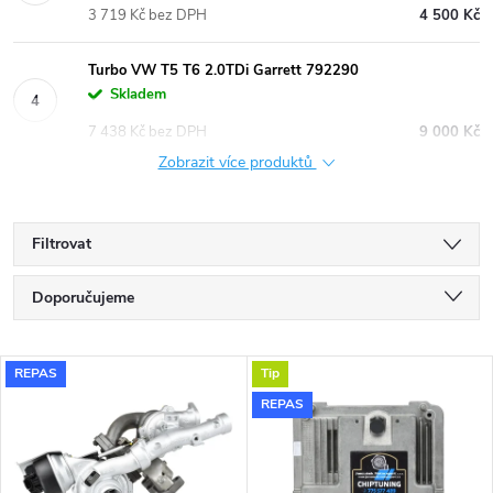
3 719 Kč bez DPH
4 500 Kč
Turbo VW T5 T6 2.0TDi Garrett 792290
Skladem
7 438 Kč bez DPH
9 000 Kč
Zobrazit více produktů
Filtrovat
Ř
Doporučujeme
a
Nejlevnější
V
REPAS
Tip
Nejdražší
z
REPAS
ý
Nejprodávanější
e
p
Abecedně