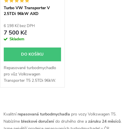
Turbo VW Transporter V
2.5TDi 96kW AXD
53049700032
6 198 Kč bez DPH
7 500 Kč
Skladem
DO KOŠÍKU
Repasované turbodmychadlo
pro vůz Volkswagen
Transporter T5 2.5TDi 96kW.
O
v
Kvalitní
repasovaná turbodmychadla
pro vozy Volkswagen T5.
Nabízíme
bleskové doručení
do druhého dne a
záruku 24 měsíců
.
l
Jsme největší prodejce repasovaných turbodmychadel v ČR