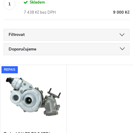
Skladem
7 438 Kč bez DPH
9 000 Kč
Filtrovat
Ř
Doporučujeme
a
Nejlevnější
V
REPAS
Nejdražší
z
ý
Nejprodávanější
e
p
Abecedně
n
i
í
s