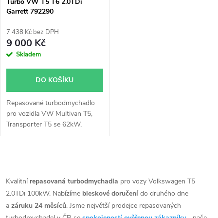
p
Turbo VW T5 T6 2.0TDi
Garrett 792290
p
r
7 438 Kč bez DPH
r
9 000 Kč
o
Skladem
o
d
DO KOŠÍKU
d
u
Repasované turbodmychadlo
u
pro vozidla VW Multivan T5,
k
Transporter T5 se 62kW,
k
75kW, 84kW, 100, 103kW a
VW Multivan T6, Transporter
t
T6 se 62kW, 75kW, 103kW
t
O
ů
v
Kvalitní
repasovaná turbodmychadla
pro vozy Volkswagen T5
ů
2.0TDi 100kW. Nabízíme
bleskové doručení
do druhého dne
l
a
záruku 24 měsíců
. Jsme největší prodejce repasovaných
turbodmychadel v ČR se
spokojeností ověřenou zákazníky
- naše