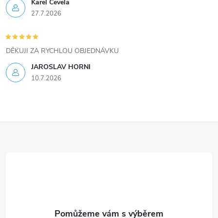
ý
Karel Čevela
27.7.2026
p
i
DĚKUJI ZA RYCHLOU OBJEDNÁVKU
s
JAROSLAV HORNI
u
10.7.2026
Z
á
p
a