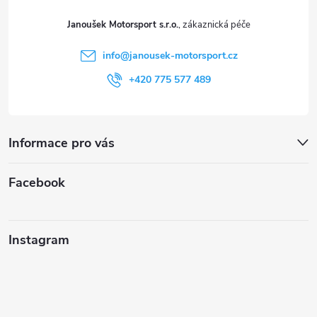
t
Janoušek Motorsport s.r.o.
í
info
@
janousek-motorsport.cz
+420 775 577 489
Informace pro vás
Facebook
Instagram