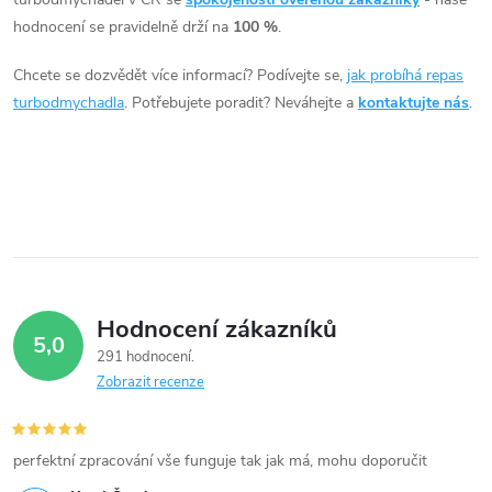
á
hodnocení se pravidelně drží na
100 %
.
d
Chcete se dozvědět více informací? Podívejte se,
jak probíhá repas
a
turbodmychadla
. Potřebujete poradit? Neváhejte a
kontaktujte nás
.
c
í
p
r
v
Hodnocení zákazníků
5,0
k
291 hodnocení
Zobrazit recenze
y
v
perfektní zpracování vše funguje tak jak má, mohu doporučit