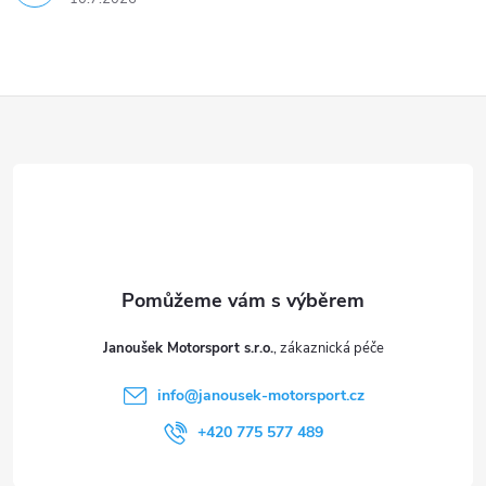
y
v
ý
Z
p
á
i
p
s
a
u
t
Janoušek Motorsport s.r.o.
í
info
@
janousek-motorsport.cz
+420 775 577 489