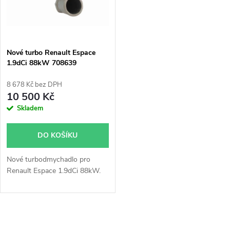
Nové turbo Renault Espace
1.9dCi 88kW 708639
8 678 Kč bez DPH
10 500 Kč
Skladem
DO KOŠÍKU
Nové turbodmychadlo pro
Renault Espace 1.9dCi 88kW.
O