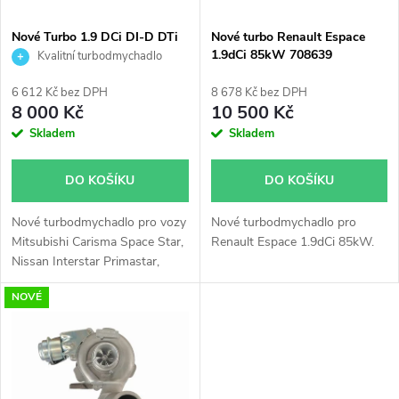
í
s
p
Nové Turbo 1.9 DCi DI-D DTi
Nové turbo Renault Espace
DI Laguna Megane Nissan
1.9dCi 85kW 708639
Kvalitní turbodmychadlo
p
Mitsubishi Garrett 703245
r
751768 717345 738123
6 612 Kč bez DPH
8 678 Kč bez DPH
r
8 000 Kč
10 500 Kč
o
Skladem
Skladem
o
d
DO KOŠÍKU
DO KOŠÍKU
d
u
Nové turbodmychadlo pro vozy
Nové turbodmychadlo pro
u
Mitsubishi Carisma Space Star,
Renault Espace 1.9dCi 85kW.
k
Nissan Interstar Primastar,
k
Opel Movano Vivaro, Renault
NOVÉ
Laguna Master Megane Scenic
t
Trafic, Volvo V40 S40
t
ů
60kW, 68kW, 70kW, 72kW,
ů
74kW, 75kW, 77kW, 79kW,
85kW