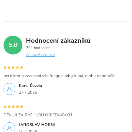
v
l
á
Hodnocení zákazníků
d
5,0
291 hodnocení
a
Zobrazit recenze
c
í
perfektní zpracování vše funguje tak jak má, mohu doporučit
Karel Čevela
p
27.7.2026
r
v
DĚKUJI ZA RYCHLOU OBJEDNÁVKU
k
JAROSLAV HORNI
10.7.2026