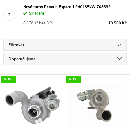
Nové turbo Renault Espace 1.9dCi 85kW 708639
Skladem
8 678 Kč bez DPH
10 500 Kč
Filtrovat
Ř
Doporučujeme
a
Nejlevnější
V
NOVÉ
NOVÉ
Nejdražší
z
ý
Nejprodávanější
e
p
Abecedně
n
i