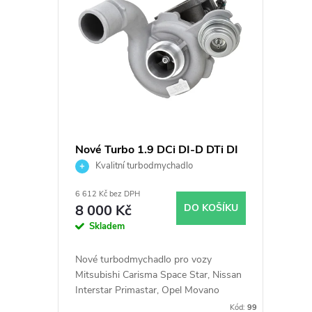
ý
í
p
p
i
r
s
o
p
d
Nové Turbo 1.9 DCi DI-D DTi DI
Laguna Megane Nissan
Kvalitní turbodmychadlo
r
u
Mitsubishi Garrett 703245
6 612 Kč bez DPH
751768 717345 738123
o
k
8 000 Kč
DO KOŠÍKU
Skladem
d
t
Nové turbodmychadlo pro vozy
u
Mitsubishi Carisma Space Star, Nissan
ů
Interstar Primastar, Opel Movano
Vivaro, Renault Laguna Master Megane
Kód:
99