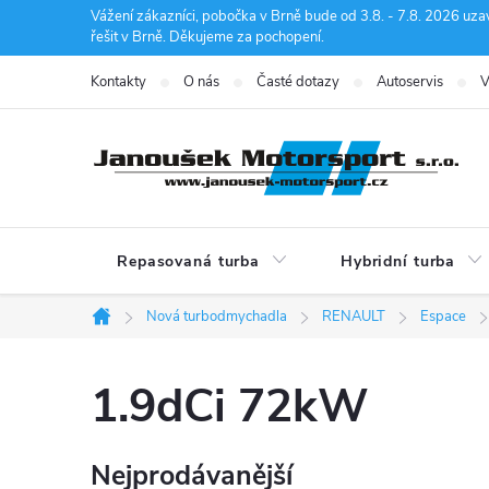
Přejít
Vážení zákazníci, pobočka v Brně bude od 3.8. - 7.8. 2026 uza
řešit v Brně. Děkujeme za pochopení.
na
obsah
Kontakty
O nás
Časté dotazy
Autoservis
V
Repasovaná turba
Hybridní turba
Nová turbodmychadla
RENAULT
Espace
Domů
1.9dCi 72kW
Nejprodávanější