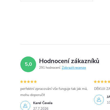
k
Scenic Trafic, Volvo V40 S40
t
60kW, 68kW, 70kW, 72kW, 74kW,
O
75kW, 77kW, 79kW, 85kW
ů
v
l
á
d
Hodnocení zákazníků
5,0
a
291 hodnocení
Zobrazit recenze
c
í
perfektní zpracování vše funguje tak jak má,
DĚKUJI 
mohu doporučit
p
J
1
Karel Čevela
r
27.7.2026