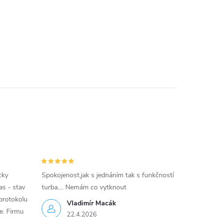
cky
Spokojenost,jak s jednáním tak s funkčností
as - stav
turba.... Nemám co vytknout
protokolu
Vladimír Macák
ce. Firmu
22.4.2026