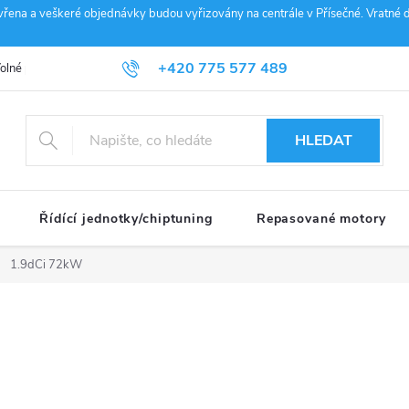
vřena a veškeré objednávky budou vyřizovány na centrále v Přísečné. Vratné d
+420 775 577 489
olné pozice
Obchodní podmínky
Reklamace
GDPR
Penz
info@janousek-motorsport.cz
HLEDAT
Řídící jednotky/chiptuning
Repasované motory
1.9dCi 72kW