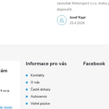
Janoušek Motorsport s.r.o. mohu 
doporučit.
Josef Kapr
25.4.2026
Informace pro vás
Facebook
Kontakty
O nás
Časté dotazy
 s.r.o.
Autoservis
Volné pozice
ek-moto