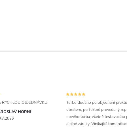
ZA RYCHLOU OBJEDNÁVKU
Turbo dodáno po objednání prakti
obratem, perfektně provedený rep
AROSLAV HORNI
nového turba, včetně testovacího 
0.7.2026
a plné záruky. Vinikající komunika