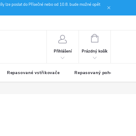
íly lze poslat do Přísečné nebo od 10.8. bude možné opět
ion Janoušek Motorsport Český Krumlov
NÁKUPNÍ
KOŠÍK
Prázdný košík
Přihlášení
Repasované vstřikovače
Repasovaný pohon TDM