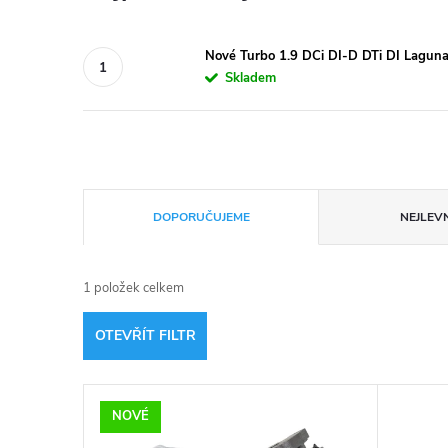
Nové Turbo 1.9 DCi DI-D DTi DI Lagun
Skladem
Ř
DOPORUČUJEME
NEJLEVN
a
1
položek celkem
z
OTEVŘÍT FILTR
e
V
n
NOVÉ