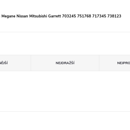
a Megane Nissan Mitsubishi Garrett 703245 751768 717345 738123
ĚJŠÍ
NEJDRAŽŠÍ
NEJPR