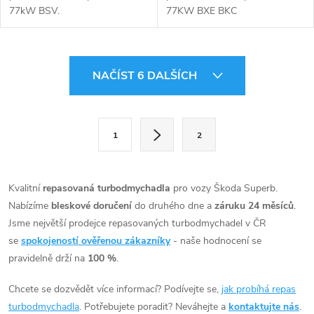
77kW BSV.
77KW BXE BKC
O
NAČÍST 6 DALŠÍCH
v
l
S
1
2
t
á
r
d
á
Kvalitní
repasovaná turbodmychadla
pro vozy Škoda Superb.
a
n
Nabízíme
bleskové doručení
do druhého dne a
záruku 24 měsíců
.
k
Jsme největší prodejce repasovaných turbodmychadel v ČR
c
o
se
spokojeností ověřenou zákazníky
- naše hodnocení se
í
pravidelně drží na
100 %
.
v
á
p
Chcete se dozvědět více informací? Podívejte se,
jak probíhá repas
n
turbodmychadla
. Potřebujete poradit? Neváhejte a
kontaktujte nás
.