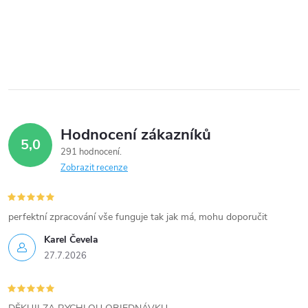
r
í
v
k
y
v
Hodnocení zákazníků
ý
5,0
291 hodnocení
p
Zobrazit recenze
i
perfektní zpracování vše funguje tak jak má, mohu doporučit
s
Karel Čevela
u
27.7.2026