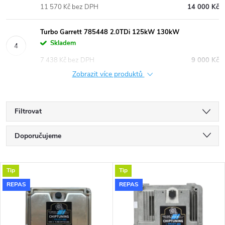
11 570 Kč bez DPH
14 000 Kč
Turbo Garrett 785448 2.0TDi 125kW 130kW
Skladem
7 438 Kč bez DPH
9 000 Kč
Zobrazit více produktů
Filtrovat
Ř
Doporučujeme
a
Nejlevnější
V
Tip
Tip
Nejdražší
z
REPAS
REPAS
ý
Nejprodávanější
e
p
Abecedně