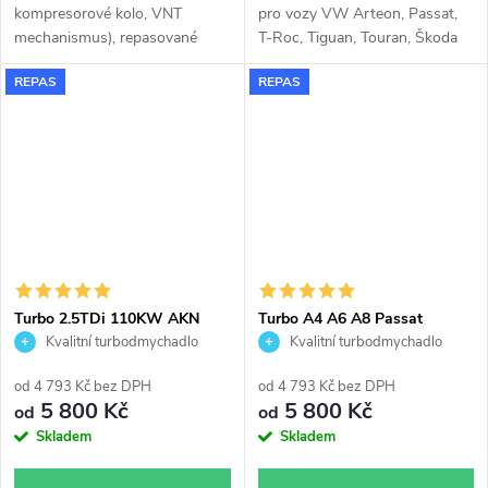
kompresorové kolo, VNT
pro vozy VW Arteon, Passat,
mechanismus), repasované
T-Roc, Tiguan, Touran, Škoda
turbodmychadlo Garrett
Superb, Kodiaq, Karoq, Audi
REPAS
REPAS
757042 GT1752V do 180KW v
Q2, Q3, Seat Ateca, Tarraco
originálním obalu. Vzhledem k
použitému originálnímu obalu
pasuje turbodmychadlo bez
jakýchkoli úprav nebo zásahů
na voze.
Turbo 2.5TDi 110KW AKN
Turbo A4 A6 A8 Passat
AFB A4 A6 A8 Passat Garrett
Superb 2.5TDi 120KW 132KW
Kvalitní turbodmychadlo
Kvalitní turbodmychadlo
454135
Garrett 454135
od 4 793 Kč bez DPH
od 4 793 Kč bez DPH
5 800 Kč
5 800 Kč
od
od
Skladem
Skladem