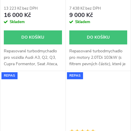
110kW
hybridní modifikované
13 223 Kč bez DPH
7 438 Kč bez DPH
16 000 Kč
9 000 Kč
Skladem
Skladem
DO KOŠÍKU
DO KOŠÍKU
Repasované turbodmychadlo
Repasované turbodmychadlo
pro vozidla Audi A3, Q2, Q3,
pro motory 2.0TDi 103kW (
s
Cupra Formentor, Seat Ateca,
filtrem pevných částic
), které je
Leon, Tarraco, VW Arteon, Golf
upravené pro vyšší výkon.
REPAS
REPAS
VIII, Passat, T-Roc, Tiguan,
Turbína, kompresor i
Touran, Škoda Karoq, Kodiaq,
mechanismus VNT je z verze
Octavia, Superb se 110kW
125KW. Pro montáž není třeba
žádných úprav na voze, vše
pasuje.