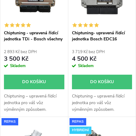
n
i
í
s
p
Chiptuning - upravená řídící
Chiptuning- upravená řídící
jednotka TDi - Bosch všechny
jednotka Bosch EDC16
p
typy skladem
r
2 893 Kč bez DPH
3 719 Kč bez DPH
r
3 500 Kč
4 500 Kč
o
Skladem
Skladem
o
d
DO KOŠÍKU
DO KOŠÍKU
d
u
Chiptuning – upravená řídící
Chiptuning – upravená řídící
u
jednotka pro váš vůz
jednotka pro váš vůz
k
výměnným způsobem.
výměnným způsobem.
k
REPAS
REPAS
t
HYBRIDNÍ