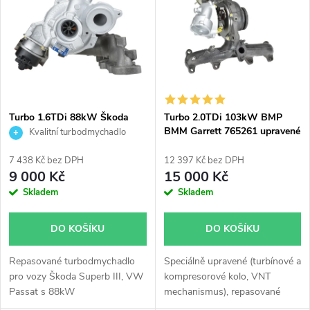
t
ů
ů
Turbo 1.6TDi 88kW Škoda
Turbo 2.0TDi 103kW BMP
Superb VW Passat KKK
BMM Garrett 765261 upravené
Kvalitní turbodmychadlo
16359700002
modifikované hybridní do
180KW
7 438 Kč bez DPH
12 397 Kč bez DPH
9 000 Kč
15 000 Kč
Skladem
Skladem
DO KOŠÍKU
DO KOŠÍKU
Repasované turbodmychadlo
Speciálně upravené (turbínové a
pro vozy Škoda Superb III, VW
kompresorové kolo, VNT
Passat s 88kW
mechanismus), repasované
turbodmychadlo Garrett