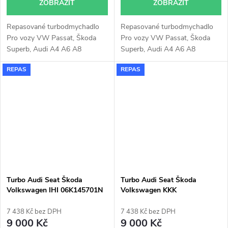
ZOBRAZIT
ZOBRAZIT
Repasované turbodmychadlo
Repasované turbodmychadlo
Pro vozy VW Passat, Škoda
Pro vozy VW Passat, Škoda
Superb, Audi A4 A6 A8
Superb, Audi A4 A6 A8
2.5TDi 2,5TDi 110KW AKN
2.5TDi 2,5TDi 114KW, 120KW,
REPAS
REPAS
AFB
132KW AKE, BAU aj.
Turbo Audi Seat Škoda
Turbo Audi Seat Škoda
Volkswagen IHI 06K145701N
Volkswagen KKK
1.8TSi 1.8TFSi 132kW 141kW
53039700136 1.8TSi 1.8TFSi
112kW 118kW
7 438 Kč bez DPH
7 438 Kč bez DPH
9 000 Kč
9 000 Kč