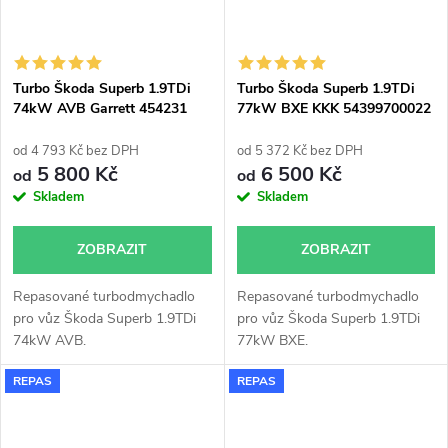
Turbo Škoda Superb 1.9TDi
Turbo Škoda Superb 1.9TDi
74kW AVB Garrett 454231
77kW BXE KKK 54399700022
54399700011
od 4 793 Kč bez DPH
od 5 372 Kč bez DPH
5 800 Kč
6 500 Kč
od
od
Skladem
Skladem
ZOBRAZIT
ZOBRAZIT
Repasované turbodmychadlo
Repasované turbodmychadlo
pro vůz Škoda Superb 1.9TDi
pro vůz Škoda Superb 1.9TDi
74kW AVB.
77kW BXE.
REPAS
REPAS