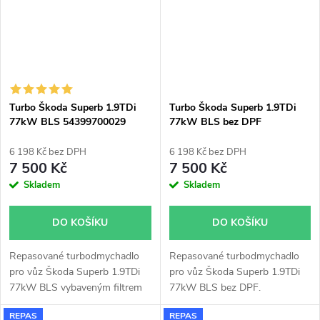
Turbo Škoda Superb 1.9TDi
Turbo Škoda Superb 1.9TDi
77kW BLS 54399700029
77kW BLS bez DPF
54399700068 54399700067
54399700071 54399700048
54399700072
6 198 Kč bez DPH
6 198 Kč bez DPH
7 500 Kč
7 500 Kč
Skladem
Skladem
DO KOŠÍKU
DO KOŠÍKU
Repasované turbodmychadlo
Repasované turbodmychadlo
pro vůz Škoda Superb 1.9TDi
pro vůz Škoda Superb 1.9TDi
77kW BLS vybaveným filtrem
77kW BLS bez DPF.
pevných částic(DPF).
REPAS
REPAS