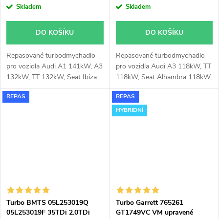
Skladem
Skladem
DO KOŠÍKU
DO KOŠÍKU
Repasované turbodmychadlo
Repasované turbodmychadlo
pro vozidla Audi A1 141kW, A3
pro vozidla Audi A3 118kW, TT
132kW, TT 132kW, Seat Ibiza
118kW, Seat Alhambra 118kW,
141kW, Leon 132kW, VW Golf
Altea 118kW, Leon 118kW,
REPAS
REPAS
132kW, Passat 132kW, Polo
Toledo 118kW, VW CC 118kW,
141kW, Touran 132kW, Škoda
Golf 118kW, Passat 112kW
HYBRIDNÍ
Octavia 132kW, Superb 132kW
118kW, Škoda Octavia 112kW
118kW, Superb 118kW, Yeti
112kW 118kW
Turbo BMTS 05L253019Q
Turbo Garrett 765261
05L253019F 35TDi 2.0TDi
GT1749VC VM upravené