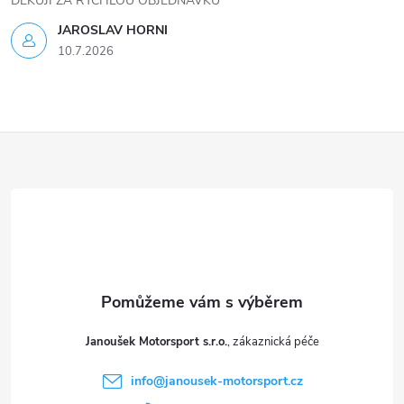
DĚKUJI ZA RYCHLOU OBJEDNÁVKU
JAROSLAV HORNI
10.7.2026
Z
á
p
a
t
Janoušek Motorsport s.r.o.
í
info
@
janousek-motorsport.cz