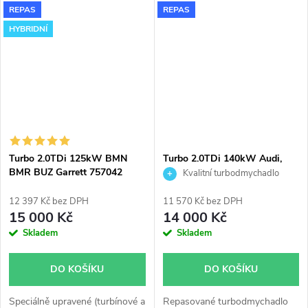
REPAS
REPAS
765261 GT1752V do 180KW v
originálním obalu. Vzhledem k
HYBRIDNÍ
použitému originálnímu obalu
pasuje turbodmychadlo bez
jakýchkoli úprav nebo zásahů
na voze.
Turbo 2.0TDi 125kW BMN
Turbo 2.0TDi 140kW Audi,
BMR BUZ Garrett 757042
VW, Seat, Škoda KKK
Kvalitní turbodmychadlo
upravené modifikované
53039700621
hybridní do 180KW
12 397 Kč bez DPH
11 570 Kč bez DPH
15 000 Kč
14 000 Kč
Skladem
Skladem
DO KOŠÍKU
DO KOŠÍKU
Speciálně upravené (turbínové a
Repasované turbodmychadlo