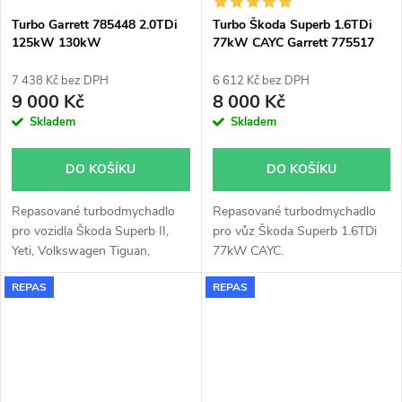
Turbo Garrett 785448 2.0TDi
Turbo Škoda Superb 1.6TDi
125kW 130kW
77kW CAYC Garrett 775517
7 438 Kč bez DPH
6 612 Kč bez DPH
9 000 Kč
8 000 Kč
Skladem
Skladem
DO KOŠÍKU
DO KOŠÍKU
Repasované turbodmychadlo
Repasované turbodmychadlo
pro vozidla Škoda Superb II,
pro vůz Škoda Superb 1.6TDi
Yeti, Volkswagen Tiguan,
77kW CAYC.
Touran, Sharan, Scirocco, CC,
REPAS
REPAS
Caddy, Passat B7, Golf VI, Seat
Leon, Altea, Alhambra, Audi TT,
Q3, A3, s motory 2.0TDi,
125kW, 130kW