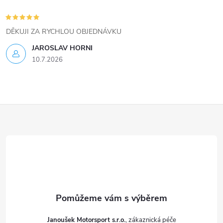
p
i
DĚKUJI ZA RYCHLOU OBJEDNÁVKU
s
JAROSLAV HORNI
u
10.7.2026
Z
á
p
a
t
Janoušek Motorsport s.r.o.