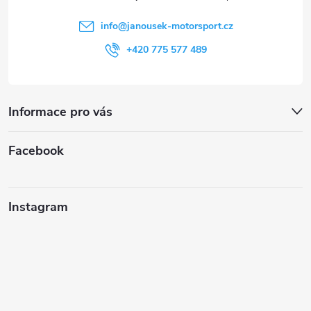
í
info
@
janousek-motorsport.cz
+420 775 577 489
Informace pro vás
Facebook
Instagram