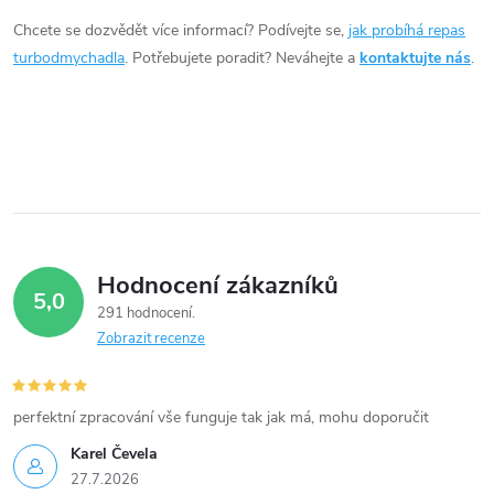
d
Chcete se dozvědět více informací? Podívejte se,
jak probíhá repas
a
turbodmychadla
. Potřebujete poradit? Neváhejte a
kontaktujte nás
.
c
í
p
r
v
Hodnocení zákazníků
5,0
k
291 hodnocení
Zobrazit recenze
y
v
perfektní zpracování vše funguje tak jak má, mohu doporučit
ý
Karel Čevela
27.7.2026