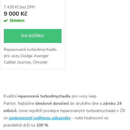
p
r
7 438 Kč bez DPH
r
9 000 Kč
o
Skladem
o
d
DO KOŠÍKU
d
u
Repasované turbodmychadlo
u
pro vozy Dodge Avenger
k
Caliber Journey, Chrysler
k
Sebring, Jeep Compass Patriot,
Mitsubishi Grandis Lancer
t
Outlander 103kW
t
O
ů
v
Kvalitní
repasovaná turbodmychadla
pro vozy Jeep
ů
Patriot. Nabízíme
bleskové doručení
do druhého dne a
záruku 24
l
měsíců
. Jsme největší prodejce repasovaných turbodmychadel v ČR
á
se
spokojeností ověřenou zákazníky
- naše hodnocení se
pravidelně drží na
100 %
.