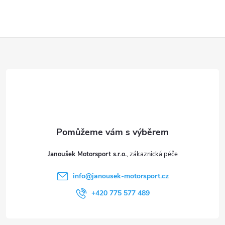
Z
á
p
a
t
Janoušek Motorsport s.r.o.
í
info
@
janousek-motorsport.cz
+420 775 577 489