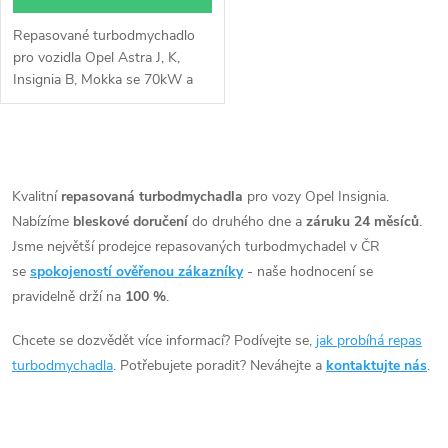
Repasované turbodmychadlo
pro vozidla Opel Astra J, K,
Insignia B, Mokka se 70kW a
81kW
O
v
Kvalitní
repasovaná turbodmychadla
pro vozy Opel Insignia.
Nabízíme
bleskové doručení
do druhého dne a
záruku 24 měsíců
.
l
Jsme největší prodejce repasovaných turbodmychadel v ČR
á
se
spokojeností ověřenou zákazníky
- naše hodnocení se
pravidelně drží na
100 %
.
d
Chcete se dozvědět více informací? Podívejte se,
jak probíhá repas
a
turbodmychadla
. Potřebujete poradit? Neváhejte a
kontaktujte nás
.
c
í