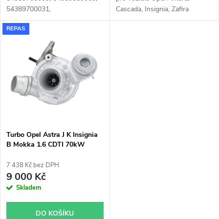
u
k
54389700031,
Cascada, Insignia, Zafira
k
54389880031
pro vozy Opel
125kW
REPAS
Astra 81kW 100KW, Insignia
t
81kW 88kW 100kW, Meriva
t
100kW, Mokka 81kW 100kW,
ů
Zafira 88kW 99kW 100kW
ů
Turbo Opel Astra J K Insignia
B Mokka 1.6 CDTI 70kW
81kW Garrett 814698
7 438 Kč bez DPH
9 000 Kč
Skladem
DO KOŠÍKU