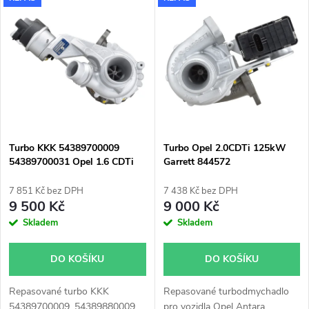
V
Nejdražší
z
ý
Nejprodávanější
e
p
Abecedně
n
i
í
s
p
Turbo KKK 54389700009
Turbo Opel 2.0CDTi 125kW
54389700031 Opel 1.6 CDTi
Garrett 844572
p
80kW 100kW
r
7 851 Kč bez DPH
7 438 Kč bez DPH
r
9 500 Kč
9 000 Kč
o
Skladem
Skladem
o
d
DO KOŠÍKU
DO KOŠÍKU
d
u
Repasované turbo KKK
Repasované turbodmychadlo
54389700009, 54389880009,
pro vozidla Opel Antara,