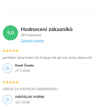
p
r
v
Hodnocení zákazníků
5,0
k
291 hodnocení
Zobrazit recenze
y
v
perfektní zpracování vše funguje tak jak má, mohu doporučit
ý
Karel Čevela
27.7.2026
p
i
DĚKUJI ZA RYCHLOU OBJEDNÁVKU
s
JAROSLAV HORNI
u
10.7.2026