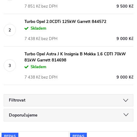
7 851 Kč bez DPH
9 500 Kč
Turbo Opel 2.0CDTi 125kW Garrett 844572
Skladem
7 438 Kč bez DPH
9 000 Kč
Turbo Opel Astra J K Insignia B Mokka 1.6 CDTI 70kW
81kW Garrett 814698
Skladem
7 438 Kč bez DPH
9 000 Kč
Filtrovat
Ř
Doporučujeme
a
Nejlevnější
REPAS
REPAS