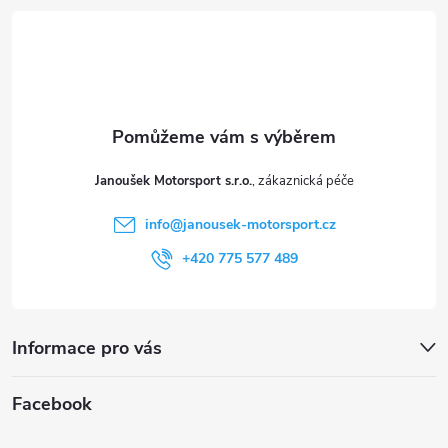
á
i
p
s
a
u
t
Janoušek Motorsport s.r.o.
í
info
@
janousek-motorsport.cz
+420 775 577 489
Informace pro vás
Facebook