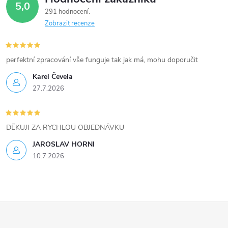
d
5,0
291 hodnocení
a
Zobrazit recenze
c
í
perfektní zpracování vše funguje tak jak má, mohu doporučit
Karel Čevela
p
27.7.2026
r
v
DĚKUJI ZA RYCHLOU OBJEDNÁVKU
k
JAROSLAV HORNI
10.7.2026
y
v
ý
Z
p