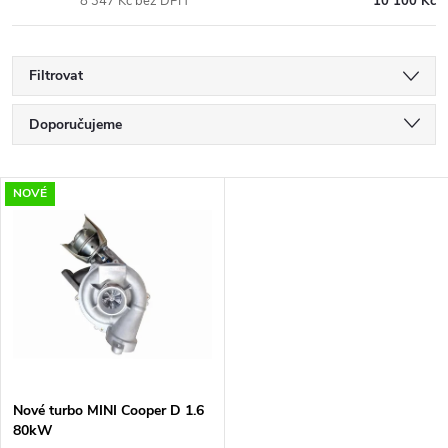
8 347 Kč bez DPH
10 100 Kč
Filtrovat
Ř
Doporučujeme
a
Nejlevnější
V
NOVÉ
Nejdražší
z
ý
Nejprodávanější
e
p
Abecedně
n
i
í
s
p
Nové turbo MINI Cooper D 1.6
80kW