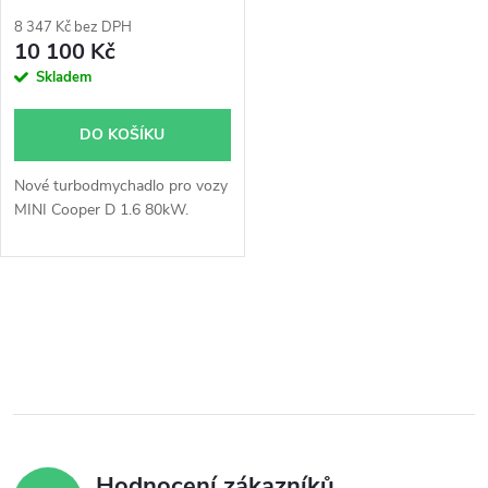
p
r
8 347 Kč bez DPH
r
10 100 Kč
o
Skladem
o
d
DO KOŠÍKU
d
u
Nové turbodmychadlo pro vozy
u
MINI Cooper D 1.6 80kW.
k
k
t
O
t
ů
v
ů
l
á
Hodnocení zákazníků