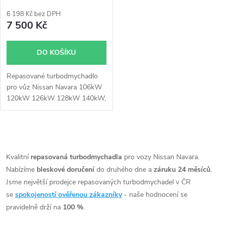
p
769708
r
6 198 Kč bez DPH
r
7 500 Kč
o
o
DO KOŠÍKU
d
d
Repasované turbodmychadlo
u
pro vůz Nissan Navara 106kW
u
120kW 126kW 128kW 140kW,
k
NP300 98kW 106kW,
k
Pathfinder 120kW 126kW
128kW
t
O
t
v
Kvalitní
repasovaná turbodmychadla
pro vozy Nissan Navara.
ů
Nabízíme
bleskové doručení
do druhého dne a
záruku 24 měsíců
.
ů
l
Jsme největší prodejce repasovaných turbodmychadel v ČR
á
se
spokojeností ověřenou zákazníky
- naše hodnocení se
pravidelně drží na
100 %
.
d