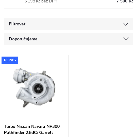
6 198 Kč bez DPH
7 500 Kč
Filtrovat
Ř
Doporučujeme
a
Nejlevnější
V
REPAS
Nejdražší
z
ý
Nejprodávanější
e
p
Abecedně
n
i
í
s
p
Turbo Nissan Navara NP300
Pathfinder 2.5dCi Garrett