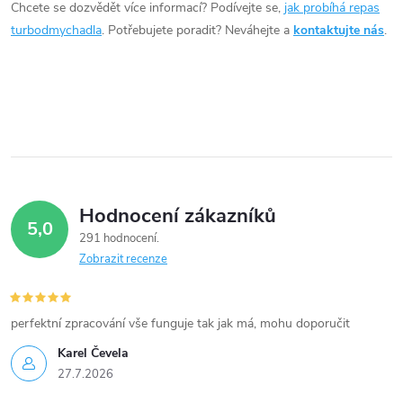
Chcete se dozvědět více informací? Podívejte se,
jak probíhá repas
a
turbodmychadla
. Potřebujete poradit? Neváhejte a
kontaktujte nás
.
c
í
p
r
v
Hodnocení zákazníků
5,0
k
291 hodnocení
Zobrazit recenze
y
v
perfektní zpracování vše funguje tak jak má, mohu doporučit
ý
Karel Čevela
27.7.2026
p