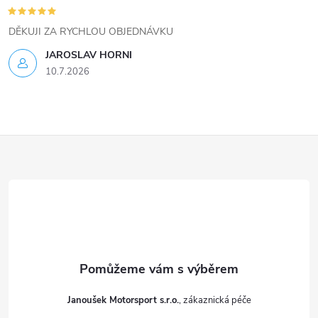
i
DĚKUJI ZA RYCHLOU OBJEDNÁVKU
s
JAROSLAV HORNI
u
10.7.2026
Z
á
p
a
t
Janoušek Motorsport s.r.o.