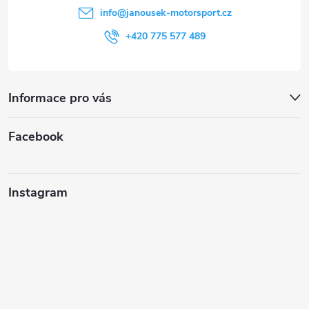
í
info
@
janousek-motorsport.cz
+420 775 577 489
Informace pro vás
Facebook
Instagram