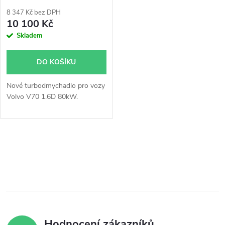
p
r
8 347 Kč bez DPH
r
10 100 Kč
o
Skladem
o
d
DO KOŠÍKU
d
u
Nové turbodmychadlo pro vozy
u
Volvo V70 1.6D 80kW.
k
k
t
O
t
ů
v
ů
l
á
Hodnocení zákazníků