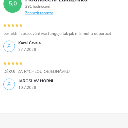
d
5,0
291 hodnocení
a
Zobrazit recenze
c
í
perfektní zpracování vše funguje tak jak má, mohu doporučit
Karel Čevela
p
27.7.2026
r
v
DĚKUJI ZA RYCHLOU OBJEDNÁVKU
k
JAROSLAV HORNI
10.7.2026
y
v
ý
Z
p