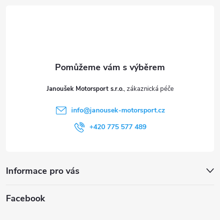
á
i
p
s
a
u
t
Janoušek Motorsport s.r.o.
í
info
@
janousek-motorsport.cz
+420 775 577 489
Informace pro vás
Facebook