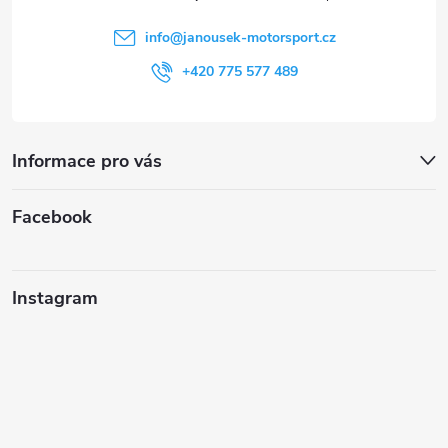
í
info
@
janousek-motorsport.cz
+420 775 577 489
Informace pro vás
Facebook
Instagram