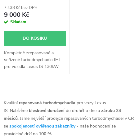
p
r
7 438 Kč bez DPH
r
9 000 Kč
o
Skladem
o
d
DO KOŠÍKU
d
u
Kompletně zrepasované a
u
seřízené turbodmychadlo IHI
k
pro vozidla Lexus IS 130kW,
k
Toyota Auris, Avensis, Corolla,
RAV 4, Verso 130kW
t
t
O
ů
v
Kvalitní
repasovaná turbodmychadla
pro vozy Lexus
ů
IS. Nabízíme
bleskové doručení
do druhého dne a
záruku 24
l
měsíců
. Jsme největší prodejce repasovaných turbodmychadel v ČR
á
se
spokojeností ověřenou zákazníky
- naše hodnocení se
pravidelně drží na
100 %
.