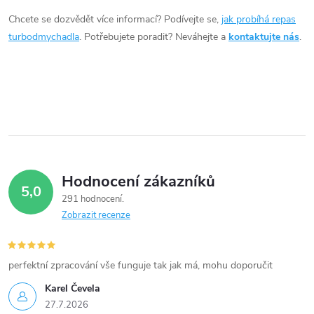
d
Chcete se dozvědět více informací? Podívejte se,
jak probíhá repas
a
turbodmychadla
. Potřebujete poradit? Neváhejte a
kontaktujte nás
.
c
í
p
r
v
Hodnocení zákazníků
5,0
k
291 hodnocení
Zobrazit recenze
y
v
perfektní zpracování vše funguje tak jak má, mohu doporučit
ý
Karel Čevela
27.7.2026