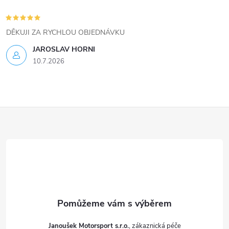
p
i
DĚKUJI ZA RYCHLOU OBJEDNÁVKU
s
JAROSLAV HORNI
u
10.7.2026
Z
á
p
a
t
Janoušek Motorsport s.r.o.