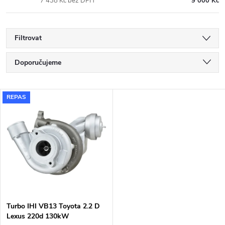
7 438 Kč bez DPH
9 000 Kč
Filtrovat
Ř
Doporučujeme
a
Nejlevnější
V
REPAS
Nejdražší
z
ý
Nejprodávanější
e
p
Abecedně
n
i
í
s
p
Turbo IHI VB13 Toyota 2.2 D
Lexus 220d 130kW