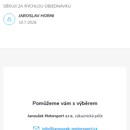
i
DĚKUJI ZA RYCHLOU OBJEDNÁVKU
s
JAROSLAV HORNI
u
10.7.2026
Z
á
p
a
t
Janoušek Motorsport s.r.o.
í
info
@
janousek-motorsport.cz