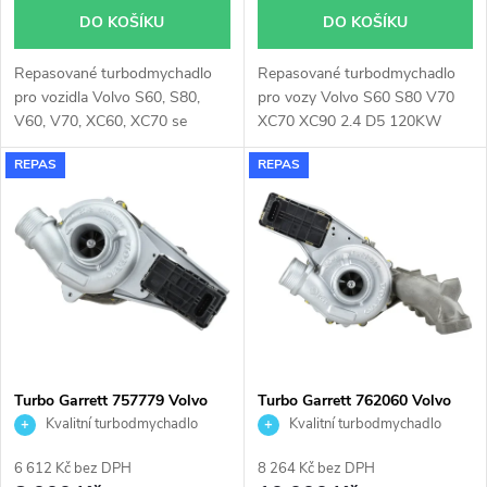
d
DO KOŠÍKU
DO KOŠÍKU
d
u
Repasované turbodmychadlo
Repasované turbodmychadlo
u
pro vozidla Volvo S60, S80,
pro vozy Volvo S60 S80 V70
k
V60, V70, XC60, XC70 se
XC70 XC90 2.4 D5 120KW
k
120kW, 133kW, 140kW,
REPAS
REPAS
147kW, 151kW, 158kW,
t
162kW, 169kW
t
ů
ů
Turbo Garrett 757779 Volvo
Turbo Garrett 762060 Volvo
D5 2.4D
D5 2.4D
Kvalitní turbodmychadlo
Kvalitní turbodmychadlo
6 612 Kč bez DPH
8 264 Kč bez DPH