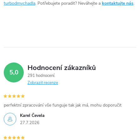
a
turbodmychadla
. Potřebujete poradit? Neváhejte a
kontaktujte nás
.
c
í
p
r
v
Hodnocení zákazníků
5,0
k
291 hodnocení
Zobrazit recenze
y
v
perfektní zpracování vše funguje tak jak má, mohu doporučit
ý
Karel Čevela
27.7.2026
p