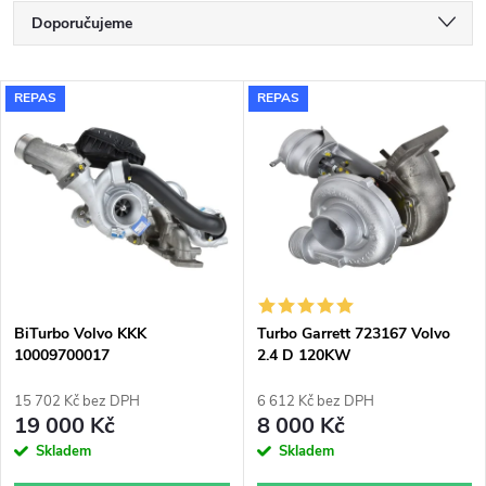
Ř
Doporučujeme
a
Nejlevnější
V
REPAS
REPAS
Nejdražší
z
ý
Nejprodávanější
e
p
Abecedně
n
i
í
s
p
BiTurbo Volvo KKK
Turbo Garrett 723167 Volvo
10009700017
2.4 D 120KW
p
r
15 702 Kč bez DPH
6 612 Kč bez DPH
r
19 000 Kč
8 000 Kč
o
Skladem
Skladem
o