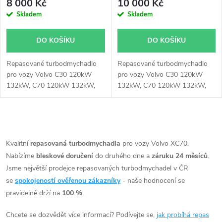
8 000 Kč
10 000 Kč
Skladem
Skladem
DO KOŠÍKU
DO KOŠÍKU
Repasované turbodmychadlo
Repasované turbodmychadlo
pro vozy Volvo C30 120kW
pro vozy Volvo C30 120kW
132kW, C70 120kW 132kW,
132kW, C70 120kW 132kW,
S40 120kW 132kW, S60 90kW
S40 120kW 132kW, S60 90kW
93kW 120kW 136kW, S80 120
93kW 120kW 136kW, S80 120
kW 136kW, V50 120kW
kW 136kW, V50 120kW
O
132kW, V70 90kW 93kW
132kW, V70 90kW 93kW
120kW 136kW, XC60 120kW
120kW 136kW, XC60 120kW
v
Kvalitní
repasovaná turbodmychadla
pro vozy Volvo XC70.
136kW, XC70 120kW 136kW,
136kW, XC70 120kW 136kW,
Nabízíme
bleskové doručení
do druhého dne a
záruku 24 měsíců
.
l
XC90 120kW 136kW
XC90 120kW 136kW
Jsme největší prodejce repasovaných turbodmychadel v ČR
á
se
spokojeností ověřenou zákazníky
- naše hodnocení se
pravidelně drží na
100 %
.
d
Chcete se dozvědět více informací? Podívejte se,
jak probíhá repas