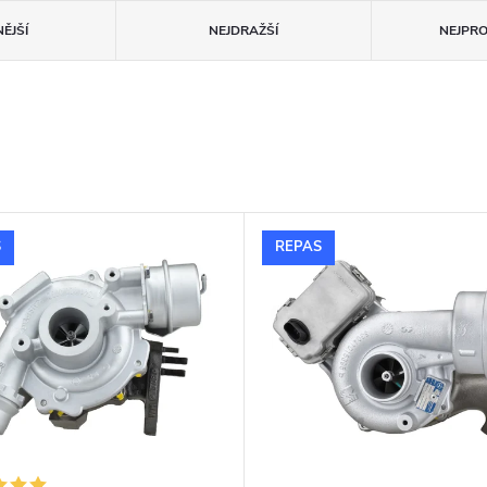
ĚJŠÍ
NEJDRAŽŠÍ
NEJPR
S
REPAS