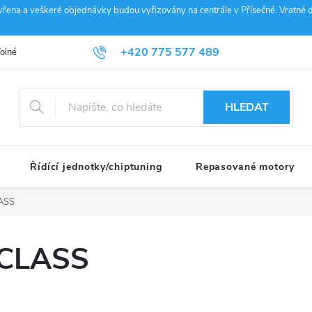
vřena a veškeré objednávky budou vyřizovány na centrále v Přísečné. Vratné d
+420 775 577 489
olné pozice
Obchodní podmínky
Reklamace
GDPR
Penz
info@janousek-motorsport.cz
HLEDAT
Řídící jednotky/chiptuning
Repasované motory
ASS
-CLASS