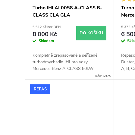
p
d
Turbo IHI AL0058 A-CLASS B-
Turbo
CLASS CLA GLA
Merce
r
u
6 612 Kč bez DPH
5 372 K
o
k
8 000 Kč
DO KOŠÍKU
6 50
Skladem
Skl
d
t
Kompletně zrepasované a seřízené
Repaso
u
turbodmychadlo IHI pro vozy
Duster
ů
Mercedes Benz A-CLASS 80kW
A, B, 
100kW 125kW 130kW, B-
81kW, 
k
Kód:
6975
CLASS 80kW 100kW 125kW 130kW,
Qashqai
CLA 100kW 120kW 125kW 130kW,
Fluence
REPAS
t
GLA 100kW 120kW 125kW 130kW
Megane
81kW
ů