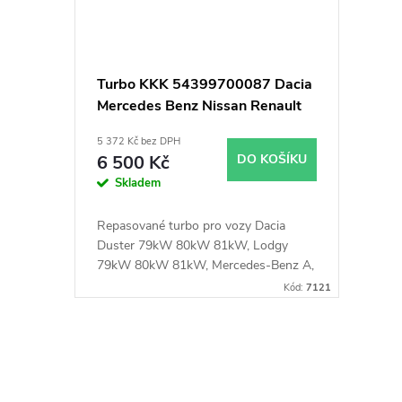
Turbo KKK 54399700087 Dacia
Mercedes Benz Nissan Renault
5 372 Kč bez DPH
6 500 Kč
DO KOŠÍKU
Skladem
Repasované turbo pro vozy Dacia
Duster 79kW 80kW 81kW, Lodgy
79kW 80kW 81kW, Mercedes-Benz A,
B, Citan, CLA, GLA 55kW 66kW 80kW
Kód:
7121
81kW, Nissan NV200, Juke, Pulsar,
Qashqai 66 kW 78 kW 81kW, Renault
Captur, Clio, Fluence, Grand Scénic,
O
Kadjar, Kangoo, Megane, Scénic,
Talisman 66kW 70kW 78kW 80kW
v