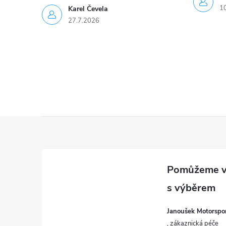
1
Karel Čevela
v
27.7.2026
ý
p
i
s
u
Z
á
p
a
Janoušek Motorsport