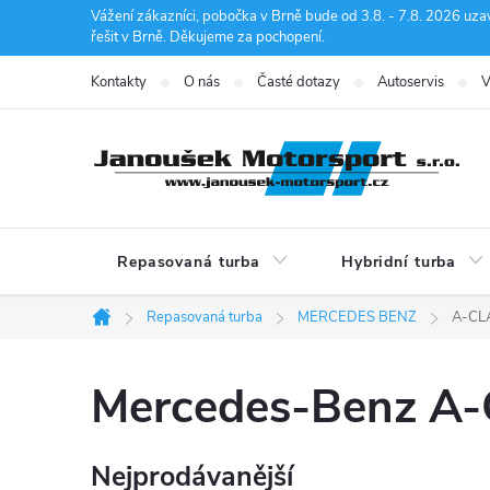
Přejít
Vážení zákazníci, pobočka v Brně bude od 3.8. - 7.8. 2026 uza
řešit v Brně. Děkujeme za pochopení.
na
obsah
Kontakty
O nás
Časté dotazy
Autoservis
V
Repasovaná turba
Hybridní turba
Repasovaná turba
MERCEDES BENZ
A-CL
Domů
Mercedes-Benz A
Nejprodávanější