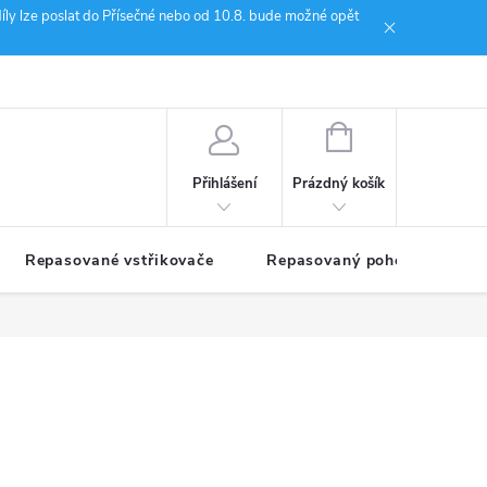
íly lze poslat do Přísečné nebo od 10.8. bude možné opět
ion Janoušek Motorsport Český Krumlov
NÁKUPNÍ
KOŠÍK
Prázdný košík
Přihlášení
Repasované vstřikovače
Repasovaný pohon TDM