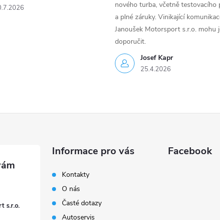
nového turba, včetně testovacího 
0.7.2026
a plné záruky. Vinikající komunika
Janoušek Motorsport s.r.o. mohu 
doporučit.
Josef Kapr
25.4.2026
Informace pro vás
Facebook
Kontakty
O nás
Časté dotazy
 s.r.o.
Autoservis