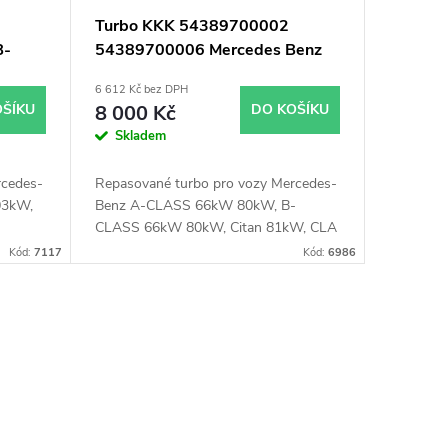
Turbo KKK 54389700002
B-
54389700006 Mercedes Benz
Nissan Renault 1.5
6 612 Kč bez DPH
OŠÍKU
8 000 Kč
DO KOŠÍKU
Skladem
rcedes-
Repasované turbo pro vozy Mercedes-
03kW,
Benz A-CLASS 66kW 80kW, B-
CLASS 66kW 80kW, Citan 81kW, CLA
80kW, GLA 80kW, Nissan Cube 81kW,
Kód:
7117
Kód:
6986
Qashqai 81kW, Renault Fluence 81kW,
Grand Scénic 70kW 81kW, Laguna
81kW, Latitude 81kW, Megane 81kW,
Scénic 70kW 81kW