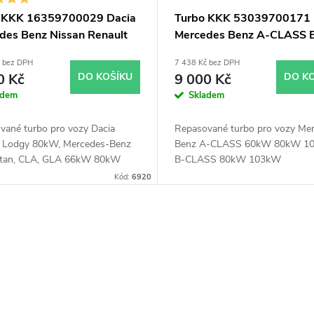
 KKK 16359700029 Dacia
Turbo KKK 53039700171
des Benz Nissan Renault
Mercedes Benz A-CLASS 
CLASS
č bez DPH
7 438 Kč bez DPH
0 Kč
DO KOŠÍKU
9 000 Kč
DO K
adem
Skladem
vané turbo pro vozy Dacia
Repasované turbo pro vozy Me
, Lodgy 80kW, Mercedes-Benz
Benz A-CLASS 60kW 80kW 1
Citan, CLA, GLA 66kW 80kW
B-CLASS 80kW 103kW
Nissan NV200, Juke, Pulsar,
Kód:
6920
 81kW, Renault Captur, Clio,
, Grand Scénic, Kadjar, Kangoo,
, Scénic, Talisman 66kW 70kW