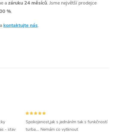
ne a
záruku 24 měsíců
. Jsme největší prodejce
00 %
.
 a
kontaktujte nás
.
cky
Spokojenost,jak s jednáním tak s funkčností
as - stav
turba.... Nemám co vytknout