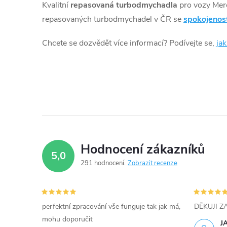
81kW
Kvalitní
repasovaná turbodmychadla
pro vozy Mer
l
repasovaných turbodmychadel v ČR se
spokojenos
á
Chcete se dozvědět více informací? Podívejte se,
ja
d
a
c
í
p
Hodnocení zákazníků
5,0
r
291 hodnocení
Zobrazit recenze
v
k
perfektní zpracování vše funguje tak jak má,
DĚKUJI 
y
mohu doporučit
J