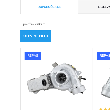
Ř
DOPORUČUJEME
NEJLEVN
a
5
položek celkem
z
OTEVŘÍT FILTR
e
V
n
REPAS
REPA
ý
í
p
p
i
r
s
o