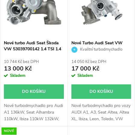
e
p
Abecedně
n
i
í
s
p
Nové turbo Audi Seat Škoda
Nové Turbo Audi Seat VW
VW 53039700142 1.4 TSI 1.4
Škoda 1.2TFSI 1.2TSI IHI
Kvalitní turbodmychadlo
p
TFSI
03F145701H
Diesel Levante
r
10 744 Kč bez DPH
14 050 Kč bez DPH
r
13 000 Kč
17 000 Kč
o
Skladem
Skladem
o
d
DO KOŠÍKU
DO KOŠÍKU
d
u
Nové turbodmychadlo pro Audi
Nové turbodmychadlo pro vozy
u
A1 136kW, Seat Alhambra
AUDI A1, A3, Seat Altea, Altea
k
110kW, Ibiza 110kW 132kW,
XL, Ibiza, Leon, Toledo, VW
k
Škoda Fabia 132kW, VW
Beetle, Caddy, Golf, Jetta, Polo,
NOVÉ
Beetle 118kW, CC 118kW, EOS
Touran, Škoda Fabia, Octavia,