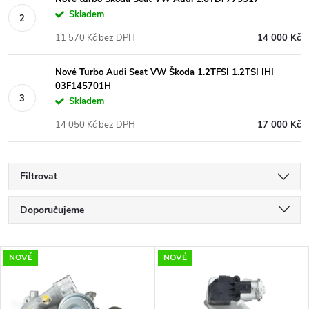
Skladem
11 570 Kč bez DPH
14 000 Kč
Nové Turbo Audi Seat VW Škoda 1.2TFSI 1.2TSI IHI
03F145701H
Skladem
14 050 Kč bez DPH
17 000 Kč
Filtrovat
Ř
Doporučujeme
a
Nejlevnější
V
NOVÉ
NOVÉ
Nejdražší
z
ý
Nejprodávanější