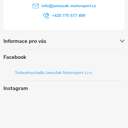
í
info
@
janousek-motorsport.cz
+420 775 577 489
Informace pro vás
Facebook
Turbodmychadla Janoušek Motorsport s.r.o.
Instagram