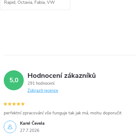
Rapid, Octavia, Fabia, VW
Touran, Polo, Passat, Jetta,
Golf, Caddy, Beetle, Seat
Toledo, Ibiza, Leon, Altea, Audi
O
A1, A3 s 55kW, 66kW, 75kW,
77kW
v
l
á
Hodnocení zákazníků
d
5,0
291 hodnocení
a
Zobrazit recenze
c
í
perfektní zpracování vše funguje tak jak má, mohu doporučit
Karel Čevela
p
27.7.2026