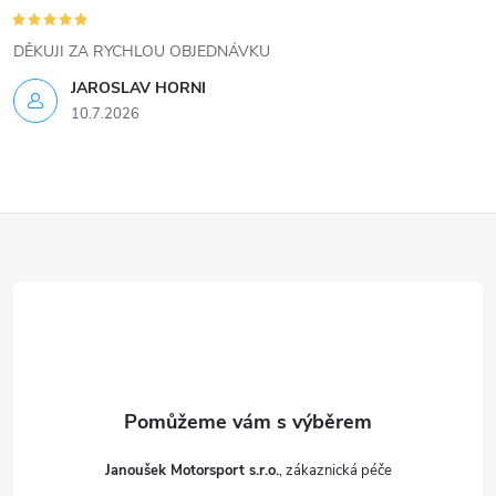
r
v
DĚKUJI ZA RYCHLOU OBJEDNÁVKU
k
JAROSLAV HORNI
10.7.2026
y
v
ý
Z
p
á
i
p
s
a
u
t
Janoušek Motorsport s.r.o.