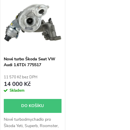
t
118kW, Golf 103kW 118kW
Rapid, Roomster, Yeti
t
125kW, Jetta 103kW 118kW
ů
125kW, Passat 118kW, Polo
ů
132kW, Scirocco 118kW,
Sharan 110kW, Tiguan 110kW
118kW, Touran 103kW 125kW
Nové turbo Škoda Seat VW
Audi 1.6TDi 775517
11 570 Kč bez DPH
14 000 Kč
Skladem
DO KOŠÍKU
Nové turbodmychadlo pro
Škoda Yeti, Superb, Roomster,