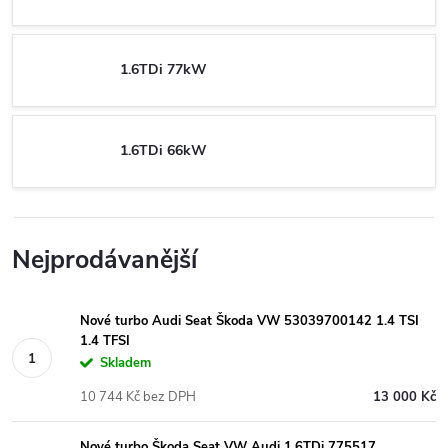
1.6TDi 77kW
1.6TDi 66kW
Nejprodávanější
Nové turbo Audi Seat Škoda VW 53039700142 1.4 TSI
1.4 TFSI
Skladem
10 744 Kč bez DPH
13 000 Kč
Nové turbo Škoda Seat VW Audi 1.6TDi 775517