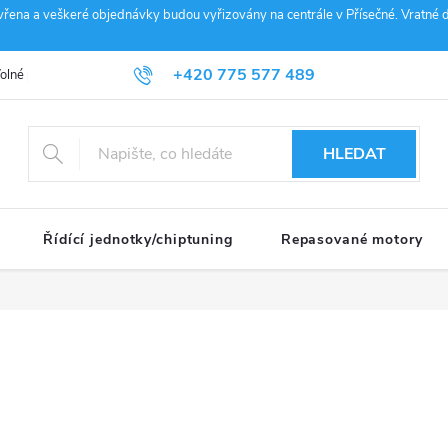
vřena a veškeré objednávky budou vyřizovány na centrále v Přísečné. Vratné d
+420 775 577 489
olné pozice
Obchodní podmínky
Reklamace
GDPR
Penz
info@janousek-motorsport.cz
HLEDAT
Řídící jednotky/chiptuning
Repasované motory