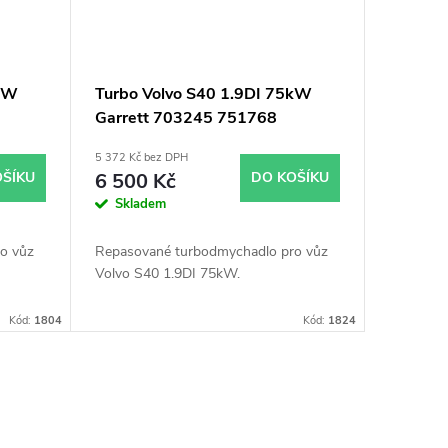
0kW
Turbo Volvo S40 1.9DI 75kW
Garrett 703245 751768
717345 738123
5 372 Kč bez DPH
OŠÍKU
6 500 Kč
DO KOŠÍKU
Skladem
o vůz
Repasované turbodmychadlo pro vůz
Volvo S40 1.9DI 75kW.
Kód:
1804
Kód:
1824