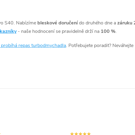
vo S40. Nabízíme
bleskové doručení
do druhého dne a
záruku 
ákazníky
- naše hodnocení se pravidelně drží na
100 %
.
k probíhá repas turbodmychadla
. Potřebujete poradit? Neváhejte