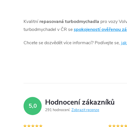
O
v
Kvalitní
repasovaná turbodmychadla
pro vozy Vol
l
turbodmychadel v ČR se
spokojeností ověřenou z
á
Chcete se dozvědět více informací? Podívejte se,
ja
d
a
c
í
p
Hodnocení zákazníků
5,0
r
291 hodnocení
Zobrazit recenze
v