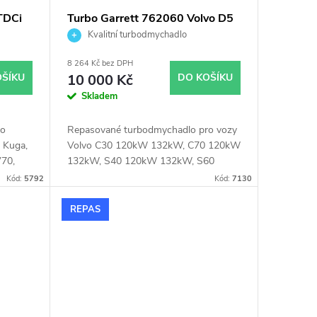
TDCi
Turbo Garrett 762060 Volvo D5
2.4D
Kvalitní turbodmychadlo
8 264 Kč bez DPH
OŠÍKU
10 000 Kč
DO KOŠÍKU
Skladem
ro
Repasované turbodmychadlo pro vozy
 Kuga,
Volvo C30 120kW 132kW, C70 120kW
V70,
132kW, S40 120kW 132kW, S60
90kW 93kW 120kW 136kW, S80 120
Kód:
5792
Kód:
7130
kW 136kW, V50 120kW 132kW, V70
90kW 93kW 120kW 136kW, XC60
REPAS
120kW 136kW, XC70 120kW 136kW,
XC90 120kW 136kW