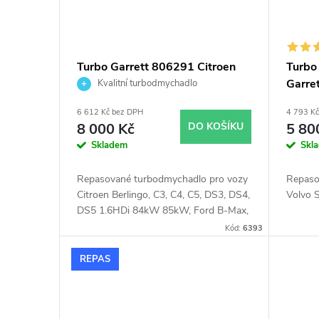
Turbo Garrett 806291 Citroen
Turbo
Ford Mazda Peugeot Volvo 1.5
Garre
Kvalitní turbodmychadlo
1.6
6 612 Kč bez DPH
4 793 K
8 000 Kč
DO KOŠÍKU
5 80
Skladem
Skl
Repasované turbodmychadlo pro vozy
Repaso
Citroen Berlingo, C3, C4, C5, DS3, DS4,
Volvo 
DS5 1.6HDi 84kW 85kW, Ford B-Max,
C-Max, Fiesta, Focus, Galaxy II, Grand
Kód:
6393
C-Max, Mondeo, S-Max, Tourneo
Connect, Transit Connect, Transit
REPAS
Courier 1.5TDCi 1.6TDCi 70kW 74kW
85kW 88kW, Mazda 3 82kW 85kW,
Mazda 5 85kW, Peugeot 208, 2008,