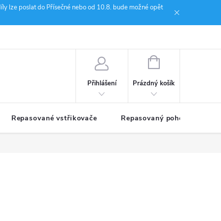
íly lze poslat do Přísečné nebo od 10.8. bude možné opět
ion Janoušek Motorsport Český Krumlov
NÁKUPNÍ
KOŠÍK
Prázdný košík
Přihlášení
Repasované vstřikovače
Repasovaný pohon TDM