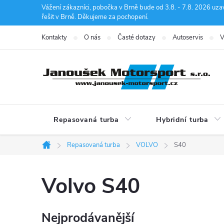
Přejít
Vážení zákazníci, pobočka v Brně bude od 3.8. - 7.8. 2026 uza
řešit v Brně. Děkujeme za pochopení.
na
obsah
Kontakty
O nás
Časté dotazy
Autoservis
V
Repasovaná turba
Hybridní turba
Repasovaná turba
VOLVO
S40
Domů
Volvo S40
Nejprodávanější