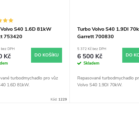
 Volvo S40 1.6D 81kW
Turbo Volvo S40 1.9DI 7
tt 753420
Garrett 700830
č bez DPH
5 372 Kč bez DPH
0 Kč
DO KOŠÍKU
6 500 Kč
DO K
adem
Skladem
vané turbodmychadlo pro vůz
Repasované turbodmychadlo pr
S40 1.6D 81kW.
Volvo S40 1.9DI 70kW.
Kód:
1229