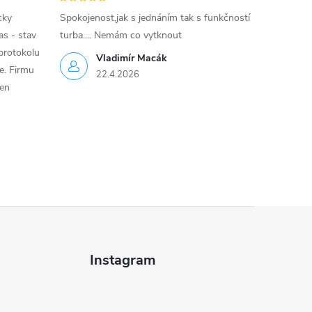
cky
Spokojenost,jak s jednáním tak s funkčností
as - stav
turba.... Nemám co vytknout
protokolu
Vladimír Macák
ce. Firmu
22.4.2026
jen
Instagram