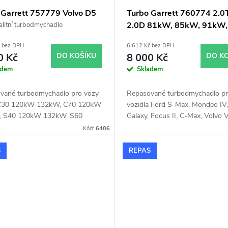
 Garrett 757779 Volvo D5
Turbo Garrett 760774 2.0
2.0D 81kW, 85kW, 91kW,
litní turbodmychadlo
96kW, 100kW, 103kW
č bez DPH
6 612 Kč bez DPH
0 Kč
DO KOŠÍKU
8 000 Kč
DO K
adem
Skladem
vané turbodmychadlo pro vozy
Repasované turbodmychadlo p
 C30 120kW 132kW, C70 120kW
vozidla Ford S-Max, Mondeo IV,
, S40 120kW 132kW, S60
Galaxy, Focus II, C-Max, Volvo 
93kW 120kW 136kW, S80 120
V50, S80, S40, C70, C30
Kód:
6406
6kW, V50 120kW 132kW, V70
93kW 120kW 136kW, XC60
S
REPAS
 136kW, XC70 120kW 136kW,
120kW 136kW