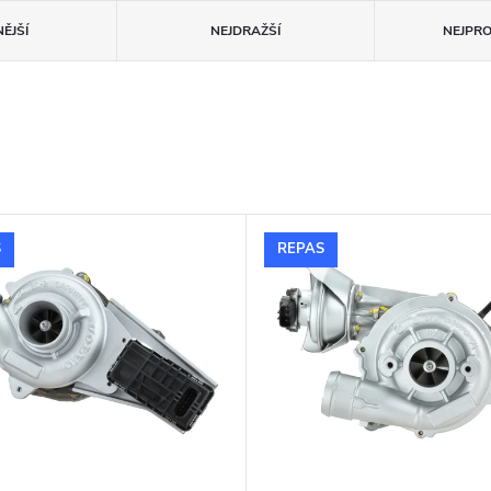
ĚJŠÍ
NEJDRAŽŠÍ
NEJPR
S
REPAS