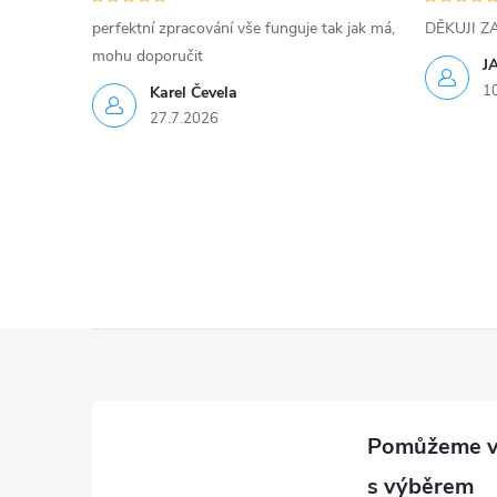
k
perfektní zpracování vše funguje tak jak má,
DĚKUJI 
y
mohu doporučit
J
1
Karel Čevela
v
27.7.2026
ý
p
i
s
u
Z
á
p