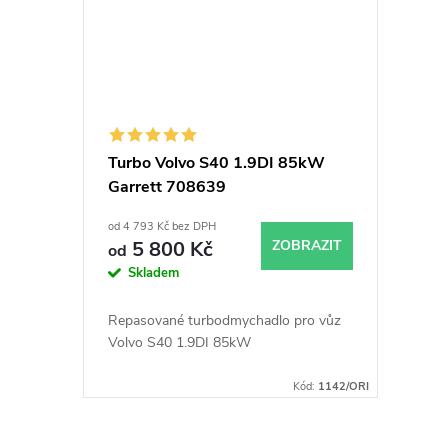
308, 3008, 4008, 508, 5008, Partner,
Partner Tepee 1.6HDi 82kW 84kW
85kW, Volvo C30, S40, S60, S80, V40,
V50, V60, V70 84kW
Turbo Volvo S40 1.9DI 85kW
Garrett 708639
od 4 793 Kč bez DPH
5 800 Kč
ZOBRAZIT
od
Skladem
Repasované turbodmychadlo pro vůz
Volvo S40 1.9DI 85kW
Kód:
1142/ORI