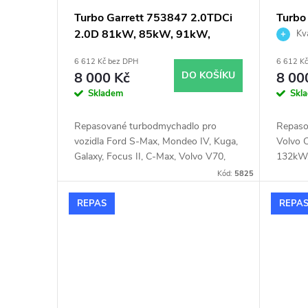
p
d
Turbo Garrett 753847 2.0TDCi
Turbo
2.0D 81kW, 85kW, 91kW,
2.4D
Kva
r
u
96kW, 100kW, 103kW
6 612 Kč bez DPH
6 612 K
o
k
8 000 Kč
DO KOŠÍKU
8 00
Skladem
Skl
d
t
Repasované turbodmychadlo pro
Repaso
u
vozidla Ford S-Max, Mondeo IV, Kuga,
Volvo
ů
Galaxy, Focus II, C-Max, Volvo V70,
132kW
V50, S80, S40, C70, C30
90kW 
k
Kód:
5825
kW 13
90kW 
REPAS
REPA
t
120kW
XC90 
ů