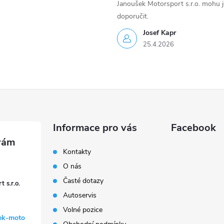
Janoušek Motorsport s.r.o. mohu 
doporučit.
Josef Kapr
25.4.2026
Informace pro vás
Facebook
Kontakty
O nás
Časté dotazy
 s.r.o.
Autoservis
Volné pozice
ek-moto