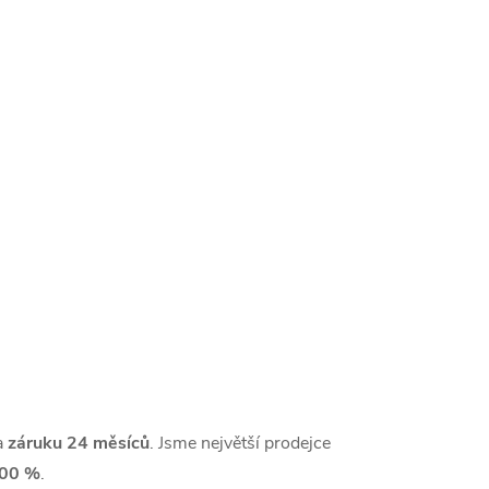
a
záruku 24 měsíců
. Jsme největší prodejce
00 %
.