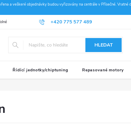
vřena a veškeré objednávky budou vyřizovány na centrále v Přísečné. Vratné d
+420 775 577 489
olné pozice
Obchodní podmínky
Reklamace
GDPR
Penz
info@janousek-motorsport.cz
HLEDAT
Řídící jednotky/chiptuning
Repasované motory
n