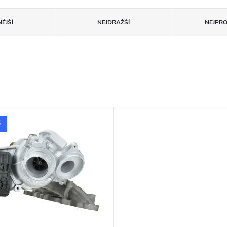
ĚJŠÍ
NEJDRAŽŠÍ
NEJPR
S