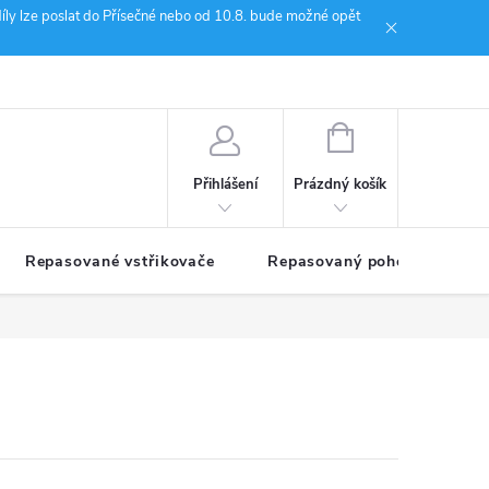
íly lze poslat do Přísečné nebo od 10.8. bude možné opět
ion Janoušek Motorsport Český Krumlov
NÁKUPNÍ
KOŠÍK
Prázdný košík
Přihlášení
Repasované vstřikovače
Repasovaný pohon TDM