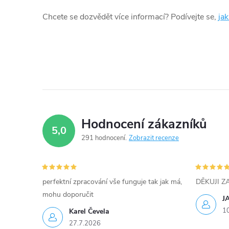
á
Chcete se dozvědět více informací? Podívejte se,
ja
d
a
c
í
p
Hodnocení zákazníků
5,0
r
291 hodnocení
Zobrazit recenze
v
k
perfektní zpracování vše funguje tak jak má,
DĚKUJI 
y
mohu doporučit
J
1
Karel Čevela
v
27.7.2026