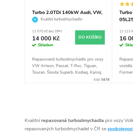
p
d
Turbo 2.0TDi 140kW Audi, VW,
Turb
Seat, Škoda KKK 53039700621
05L25
Kvalitní turbodmychadlo
r
u
110k
11 570 Kč bez DPH
13 223 
o
k
14 000 Kč
DO KOŠÍKU
16 0
Skladem
Skl
d
t
Repasované turbodmychadlo pro vozy
Repaso
u
VW Arteon, Passat, T-Roc, Tiguan,
vozidla
ů
Touran, Škoda Superb, Kodiaq, Karoq,
Forment
Audi Q2, Q3, Seat Ateca, Tarraco
VW Arte
k
Kód:
5978
Tiguan,
Octavi
t
O
ů
v
Kvalitní
repasovaná turbodmychadla
pro vozy Vol
l
repasovaných turbodmychadel v ČR se
spokojenos