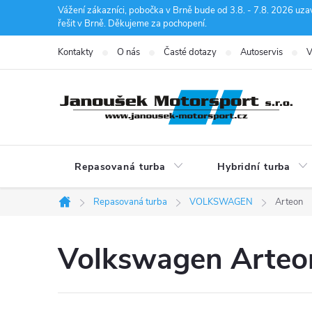
Přejít
Vážení zákazníci, pobočka v Brně bude od 3.8. - 7.8. 2026 uza
řešit v Brně. Děkujeme za pochopení.
na
obsah
Kontakty
O nás
Časté dotazy
Autoservis
V
Repasovaná turba
Hybridní turba
Repasovaná turba
VOLKSWAGEN
Arteon
Domů
Volkswagen Arteo