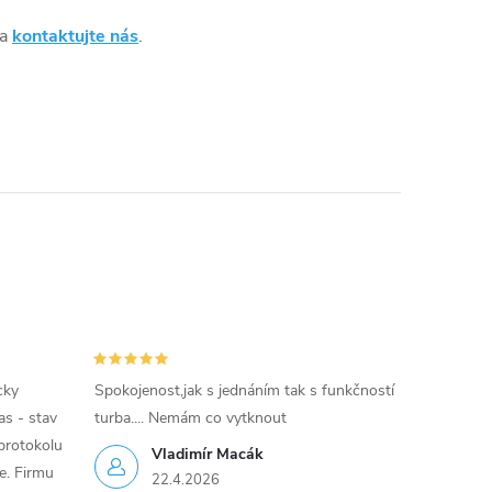
 a
kontaktujte nás
.
cky
Spokojenost,jak s jednáním tak s funkčností
as - stav
turba.... Nemám co vytknout
protokolu
Vladimír Macák
ce. Firmu
22.4.2026