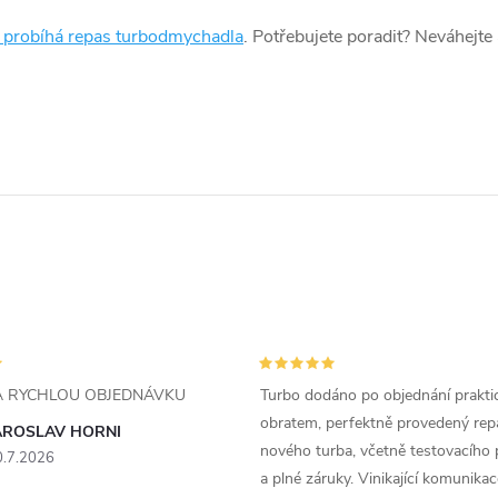
k probíhá repas turbodmychadla
. Potřebujete poradit? Neváhejte
ZA RYCHLOU OBJEDNÁVKU
Turbo dodáno po objednání prakti
obratem, perfektně provedený rep
AROSLAV HORNI
nového turba, včetně testovacího 
0.7.2026
a plné záruky. Vinikající komunika