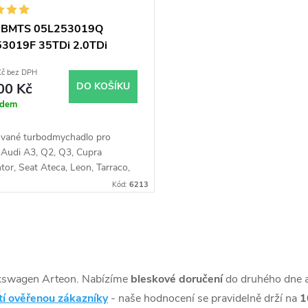
o BMTS 05L253019Q
3019F 35TDi 2.0TDi
W
Kč bez DPH
00 Kč
DO KOŠÍKU
adem
vané turbodmychadlo pro
 Audi A3, Q2, Q3, Cupra
or, Seat Ateca, Leon, Tarraco,
on, Golf VIII, Passat, T-Roc,
Kód:
6213
 Touran, Škoda Karoq, Kodiaq,
a, Superb se 110kW
kswagen Arteon. Nabízíme
bleskové doručení
do druhého dne 
tí ověřenou zákazníky
- naše hodnocení se pravidelně drží na
1